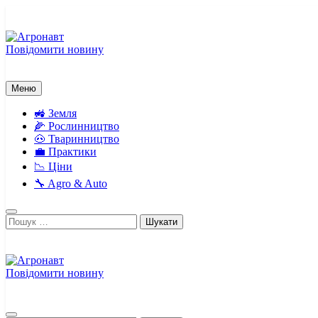
Перейти
до
вмісту
Повідомити новину
Агронавт
Новини українського агробізнесу
Меню
🚜 Земля
🌽 Рослинництво
🐽 Тваринництво
💼 Практики
📉 Ціни
🔧 Agro & Auto
Пошук:
Повідомити новину
Агронавт
Новини українського агробізнесу