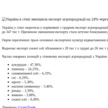
X
Copy
Link
Print
Україна у січні скоротила у порівнянні з груднем експорт агропродукції
до 347 тис т. Причиною зменшення експорту стало штучне блокування р
Окрім перелічених трьох основних експортних культур відвантаження ін
Водночас експорт соєвої олії збільшився з 20 тис т у грудні до 26 тис т у
Частка товарних позицій у січневому експорті агропродукції з України
кукурудзи – 47,36%,
пшениці – 24,23%,
соняшникової олії – 6,33%,
сої – 6,29%,
шроту – 5,38%,
насіння соняшнику – 3,46%,
ріпаку – 3,39%,
ячменю – 3,08%,
соєвої олії – 0,49%.
Джерело:
GrainTrade