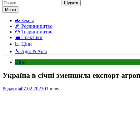
Пошук:
Меню
🚜 Земля
🌽 Рослинництво
🐽 Тваринництво
💼 Практики
📉 Ціни
🔧 Agro & Auto
Ціни
Україна в січні зменшила експорт агро
Редакція
07.02.2023
0
1 mins
Facebook
Telegram
Viber