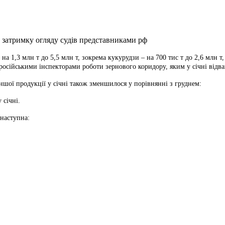
 на 1,3 млн т до 5,5 млн
т, зокрема кукурудзи – на 700 тис т до 2,6 млн т
осійськими інспекторами роботи зернового коридору, яким у січні відва
шої продукції у січні також зменшилося у порівнянні з груднем:
 січні.
 наступна: