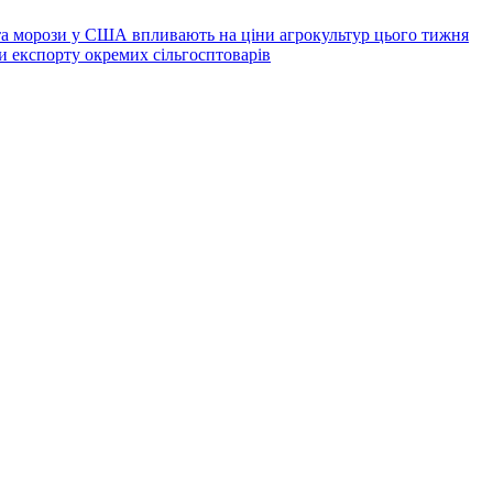
 та морози у США впливають на ціни агрокультур цього тижня
и експорту окремих сільгосптоварів