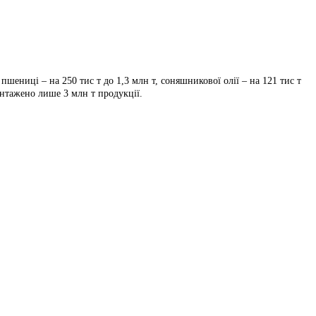
, пшениці – на 250 тис т до 1,3 млн т, соняшникової олії – на 121 тис т
нтажено лише 3 млн т продукції.