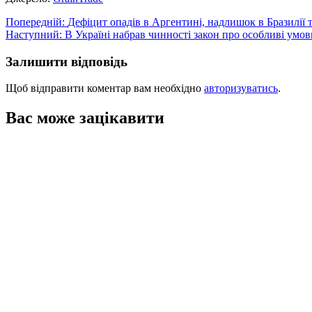
Навігація
Попередній:
Дефіцит опадів в Аргентині, надлишок в Бразилії
Наступний:
В Україні набрав чинності закон про особливі умов
записів
Залишити відповідь
Щоб відправити коментар вам необхідно
авторизуватись
.
Вас може зацікавити