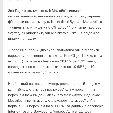
Звіт Ради з пальмової олії Малайзії виявився
оптимістичнішим, ніж очікували трейдери, тому червневі
ф’ючерси на пальмову олію на біржі Бурса в Малайзії за
тиждень впали лише на 0,8% до 3844 рінггитів/т або 809
$/т, тоді як ринок очікував їх різкого зниження слідом за
цінами на нафту.
У березні виробництво сирої пальмової олії в Малайзії
виросло у порівнянні з лютим на 10,57% до 1,39 млн т, а
експорт (зокрема до Індії) – на 28,61% до 1,32 млн т,
внаслідок чого запаси скоротилися на 10,68% до 10-
місячного мінімуму 1,71 млн т.
Найбільший світовий покупець рослинних олій – Індія у
квітні збільшила імпорт пальмової олії у порівнянні з
березнем на 41% до 3-місячного максимуму. Водночас
Малайзія у квітні зменшила експорт пальмової олії у
порівнянні з березнем на 9-11,5% (за даними сюрвейєрів
Intertek Testing Services та Amspec Agri) внаслідок