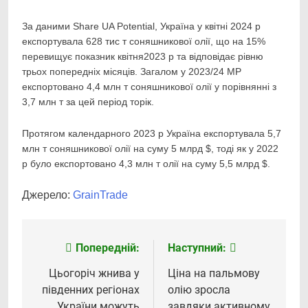
За даними Share UA Potential, Україна у квітні 2024 р
експортувала 628 тис т соняшникової олії, що на 15%
перевищує показник квітня2023 р та відповідає рівню
трьох попередніх місяців. Загалом у 2023/24 МР
експортовано 4,4 млн т соняшникової олії у порівнянні з
3,7 млн т за цей період торік.
Протягом календарного 2023 р Україна експортувала 5,7
млн т соняшникової олії на суму 5 млрд $, тоді як у 2022
р було експортовано 4,3 млн т олії на суму 5,5 млрд $.
Джерело:
GrainTrade
Попередній:
Наступний:
Навігація
записів
Цьогоріч жнива у
Ціна на пальмову
південних регіонах
олію зросла
України можуть
завдяки активному