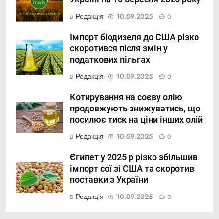
Редакція
10.09.2025
0
Імпорт біодизеля до США різко
скоротився після змін у
податкових пільгах
Редакція
10.09.2025
0
Котирування на соєву олію
продовжують знижуватись, що
посилює тиск на ціни інших олій
Редакція
10.09.2025
0
Єгипет у 2025 р різко збільшив
імпорт сої зі США та скоротив
поставки з України
Редакція
10.09.2025
0