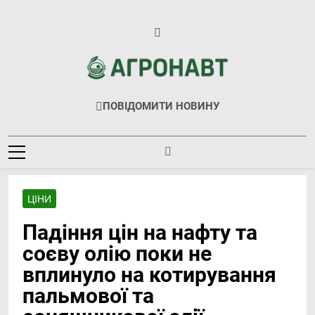
Перейти
до
вмісту
Агронавт
Новини Українського Агробізнесу
ПОВІДОМИТИ НОВИНУ
ЦІНИ
Падіння цін на нафту та
соєву олію поки не
вплинуло на котирування
пальмової та