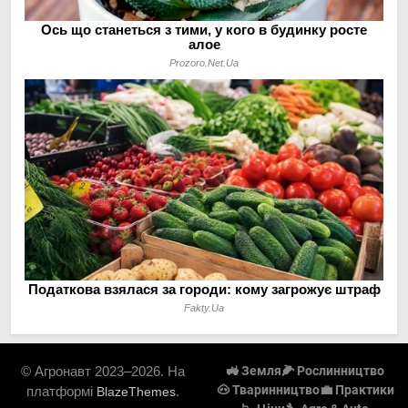
© Агронавт 2023–2026. На
🚜 Земля
🌽 Рослинництво
🐽 Тваринництво
💼 Практики
платформі
.
BlazeThemes