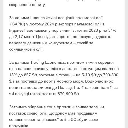
скорочення попиту.
За даними Індонезійської асоціації пальмової олії
(GAPKI) у лютому 2024 р експорт пальмової олії з
Індонезії зменшився у порівнянні з лютим 2023 р на 34%
до 2,17 млн т. Це свідчить про те, що покупці віддають
перевагу дешевшим конкурентам – соєвій та
соняшниковій олії.
За даними Trading Economics, протягом тижня середня
ціна на соняшникову олію з доставкою покупцям впала на
13% до 857 $/т, зокрема в Україні – на 5-10 $/т до 790-800
$/т за поставки до портів Чорного моря. Водночас виріс
попит на поставки олії до Польщі, Італії та країн Балтії, за
які покупці готові платити 870-900 $/т.
Затримка збирання сої в Аргентині зриває терміни
поставок соєвої олії, що допомагає продавцям
соняшникової та ріпакової олії в ЄС збути свою
продукцію.