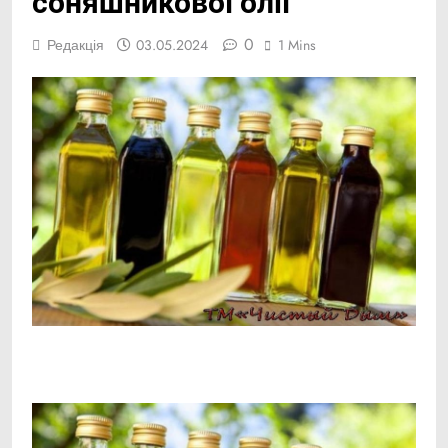
соняшникової олії
0
Редакція
03.05.2024
1 Mins
Facebook
Telegram
Viber
X
Copy
Print
Link