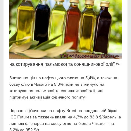
на котирування пальмової та соняшникової олії” />
Зниження цін на нафту цього тижня на 5,4%, а також на
соєву олію в Чикаго на 5,3% поки не вплинуло на
котирування пальмової та соняшникової олії, які
підтримує активізація фізичного попиту.
Червневі ф’ючерси на нафту Brent на лондонській біржі
ICE Futures за тиждень впали на 4,7% до 83,8 $/барель, а
липневі ф’ючерси на соєву олію на біржі в Чикаго – на
5,2% до 952 $/т.