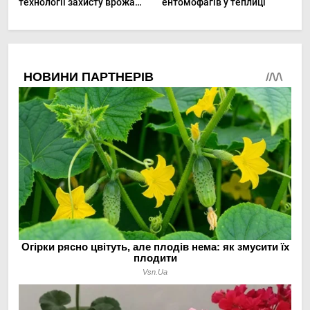
технології захисту врожаю
ентомофагів у теплиці
в малих господарствах