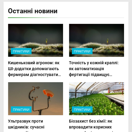
Останні новини
ПРАКТИКИ
ПРАКТИКИ
Кишеньковий агроном: як
Точність у кожній краплі:
ШІ-додатки допомагають
як автоматизація
фермерам діагностувати
фертигації підвищує
хвороби рослин миттєво
прибутки малого фермера
ПРАКТИКИ
ПРАКТИКИ
Ультразвук проти
Біозахист без хімії: як
шкідників: сучасні
впровадити корисних