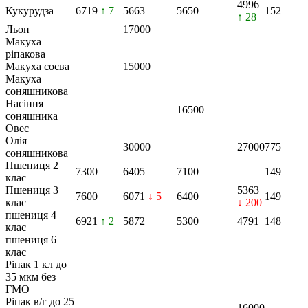
4996
Кукурудза
6719
↑ 7
5663
5650
152
↑ 28
Льон
17000
Макуха
ріпакова
Макуха соєва
15000
Макуха
соняшникова
Насіння
16500
соняшника
Овес
Олія
30000
27000
775
соняшникова
Пшениця 2
7300
6405
7100
149
клас
Пшениця 3
5363
7600
6071
↓ 5
6400
149
клас
↓ 200
пшениця 4
6921
↑ 2
5872
5300
4791
148
клас
пшениця 6
клас
Ріпак 1 кл до
35 мкм без
ГМО
Ріпак в/г до 25
16000