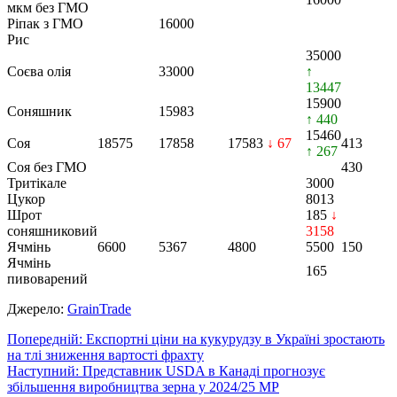
мкм без ГМО
Ріпак з ГМО
16000
Рис
35000
Соєва олія
33000
↑
13447
15900
Соняшник
15983
↑ 440
15460
Соя
18575
17858
17583
↓ 67
413
↑ 267
Соя без ГМО
430
Тритікале
3000
Цукор
8013
Шрот
185
↓
соняшниковий
3158
Ячмінь
6600
5367
4800
5500
150
Ячмінь
165
пивоварений
Джерело:
GrainTrade
Навігація
Попередній:
Експортні ціни на кукурудзу в Україні зростають
на тлі зниження вартості фрахту
записів
Наступний:
Представник USDA в Канаді прогнозує
збільшення виробництва зерна у 2024/25 МР