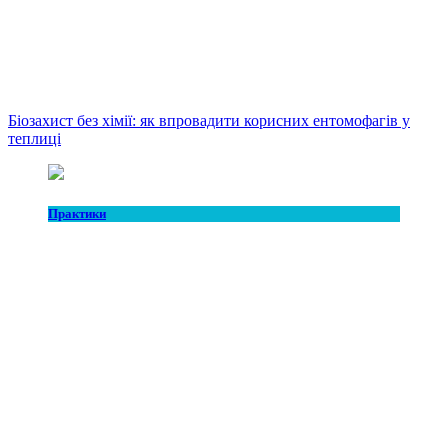
Біозахист без хімії: як впровадити корисних ентомофагів у
теплиці
Практики