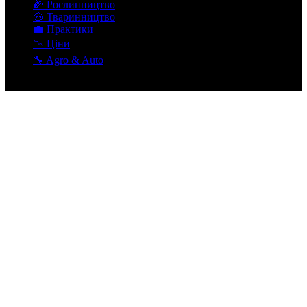
🌽 Рослинництво
🐽 Тваринництво
💼 Практики
📉 Ціни
🔧 Agro & Auto