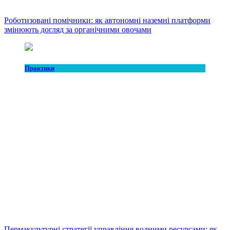
Роботизовані помічники: як автономні наземні платформи
змінюють догляд за органічними овочами
Практики
Пермакультурні стратегії управління водними ресурсами: як