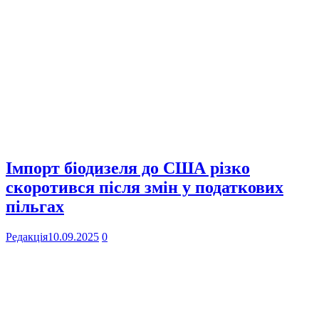
Імпорт біодизеля до США різко
скоротився після змін у податкових
пільгах
Редакція
10.09.2025
0