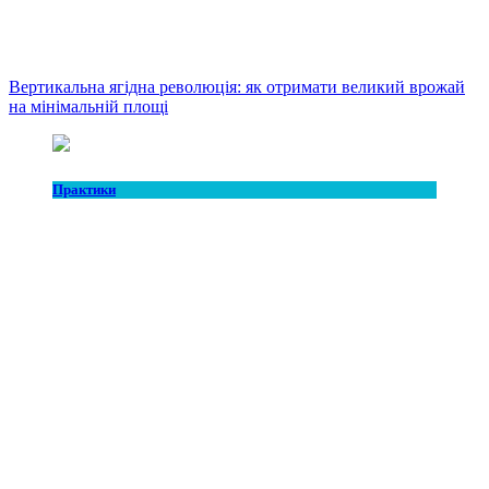
Вертикальна ягідна революція: як отримати великий врожай
на мінімальній площі
Практики