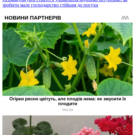
зробити мале господарство стійким до посухи