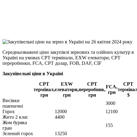
Viber
X
Copy
Link
Print
Середньозважені ціни закупівлі зернових та олійних культур в
Україні на умовах CPT
термінали, EXW елеватори, CPT
переробники, FCA, CPT долар, FOB, DAF, CIF
Закупівельні ціни в Україні
CPT
EXW
CPT
CPT
FCA,
термінал,
елеватори,
переробник,
термінал
грн
грн
грн
грн
$
Висівки
3000
пшеничні
Горох
12000
12100
Жито 2 клас
4400
Жом буряка
155
гран
Зелений горох
13250