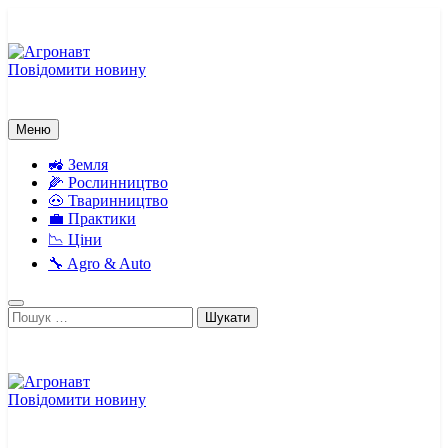
Перейти
до
вмісту
Повідомити новину
Агронавт
Новини українського агробізнесу
Меню
🚜 Земля
🌽 Рослинництво
🐽 Тваринництво
💼 Практики
📉 Ціни
🔧 Agro & Auto
Пошук:
Повідомити новину
Агронавт
Новини українського агробізнесу