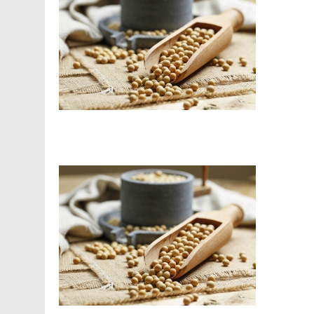
Facebook
Telegram
Viber
X
Copy
Print
Link