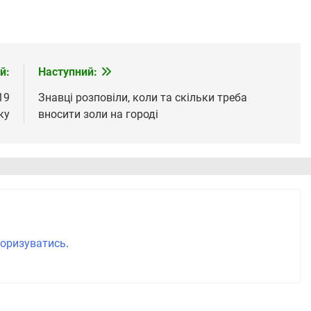
й:
Наступний:
19
Знавці розповіли, коли та скільки треба
ку
вносити золи на городі
оризуватись
.