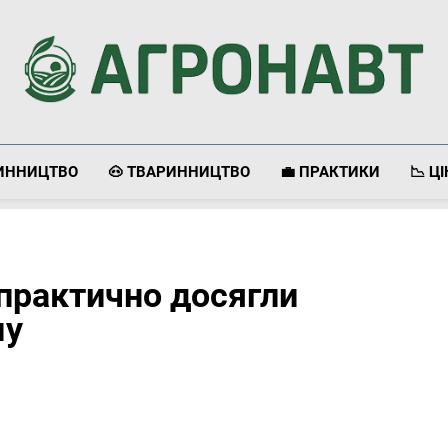
Агронавт
Новини Українського Агробізнесу
ЛИННИЦТВО
🐽 ТВАРИННИЦТВО
💼 ПРАКТИКИ
📉 Ц
 практично досягли
му