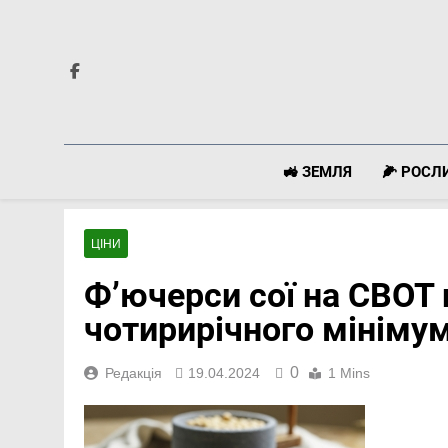
Перейти
до
вмісту
🚜 ЗЕМЛЯ
🌽 РОС
ЦІНИ
Ф’ючерси сої на CBOT
чотирирічного мініму
0
Редакція
19.04.2024
1 Mins