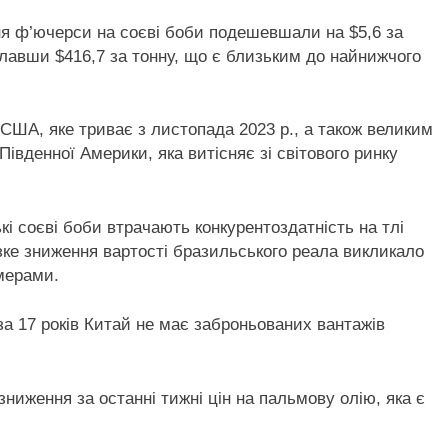
тня ф’ючерси на соєві боби подешевшали на $5,6 за
клавши $416,7 за тонну, що є близьким до найнижчого
США, яке триває з листопада 2023 р., а також великим
Південної Америки, яка витісняє зі світового ринку
і соєві боби втрачають конкурентоздатність на тлі
ізке зниження вартості бразильського реала викликало
мерами.
за 17 років Китай не має заброньованих вантажів
зниження за останні тижні цін на пальмову олію, яка є