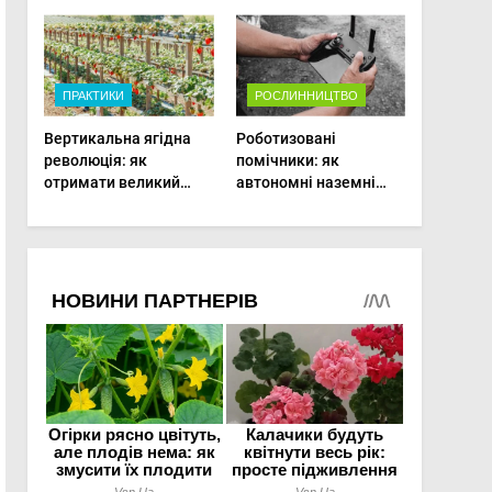
врожаю в малих
господарствах
ПРАКТИКИ
РОСЛИННИЦТВО
Вертикальна ягідна
Роботизовані
революція: як
помічники: як
отримати великий
автономні наземні
врожай на
платформи змінюють
мінімальній площі
догляд за органічними
овочами