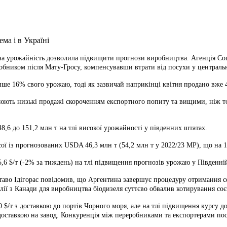
рна урожайність дозволила
підвищити прогнози виробництва. Агенція Con
бником після Мату-Гросу, компенсувавши втрати від посухи у центральн
лише 16% свого урожаю, тоді як зазвичай наприкінці квітня продано вже 
яснюють низькі продажі скороченням експортного попиту та вищими, ніж т
8,6 до 151,2 млн т на тлі високої урожайності у південних штатах.
ої із прогнозованих USDA 46,3 млн т (54,2 млн т у 2022/23 МР), що на 
5,6 $/т (-2% за тиждень) на тлі підвищення прогнозів урожаю у Південні
таво Ідігорас повідомив, що Аргентина завершує процедуру отримання с
ії з Канади для виробництва біодизеля суттєво обвалив котирування соєв
 $/т з доставкою до портів Чорного моря, але на тлі підвищення курсу до
оставкою на завод. Конкуренція між переробниками та експортерами поси