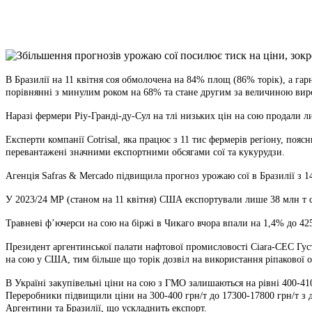
X
Copy
Link
Print
В Бразилії на 11 квітня соя обмолочена на 84% площ (86% торік), а га
порівнянні з минулим роком на 68% та стане другим за величиною виро
Наразі фермери Ріу-Гранді-ду-Сул на тлі низьких цін на сою продали 
Експерти компанії Cotrisal, яка працює з 11 тис фермерів регіону, по
перевантажені значними експортними обсягами сої та кукурудзи.
Агенція Safras & Mercado підвищила прогноз урожаю сої в Бразилії з 14
У 2023/24 МР (станом на 11 квітня) США експортували лише 38 млн т с
Травневі ф’ючерси на сою на біржі в Чикаго вчора впали на 1,4% до 42
Президент аргентинської палати нафтової промисловості Ciara-CEC Гус
на сою у США, тим більше що торік дозвіл на використання ріпакової ол
В Україні закупівельні ціни на сою з ГМО залишаються на рівні 400-410
Переробники підвищили ціни на 300-400 грн/т до 17300-17800 грн/т з д
Аргентини та Бразилії, що ускладнить експорт.