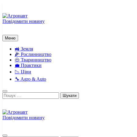
Перейти
до
вмісту
Повідомити новину
Агронавт
Новини українського агробізнесу
Меню
🚜 Земля
🌽 Рослинництво
🐽 Тваринництво
💼 Практики
📉 Ціни
🔧 Agro & Auto
Пошук:
Повідомити новину
Агронавт
Новини українського агробізнесу