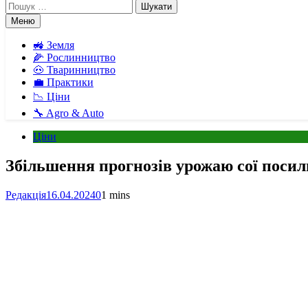
Пошук:
Меню
🚜 Земля
🌽 Рослинництво
🐽 Тваринництво
💼 Практики
📉 Ціни
🔧 Agro & Auto
Ціни
Збільшення прогнозів урожаю сої посилю
Редакція
16.04.2024
0
1 mins
Facebook
Telegram
Viber