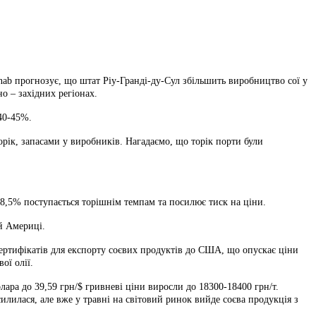
ab прогнозує, що штат Ріу-Гранді-ду-Сул збільшить виробництво сої у
о – західних регіонах.
40-45%.
орік, запасами у виробників. Нагадаємо, що торік порти були
18,5% поступається торішнім темпам та посилює тиск на ціни.
й Америці.
ертифікатів для експорту соєвих продуктів до США, що опускає ціни
ої олії.
лара до 39,59 грн/$ гривневі ціни виросли до 18300-18400 грн/т.
лилася, але вже у травні на світовий ринок вийде соєва продукція з