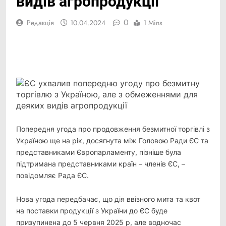
видів агропродукції
0
Редакція
10.04.2024
1 Mins
Facebook
Telegram
Viber
X
Copy
Print
Link
Попередня угода про продовження безмитної торгівлі з
Україною ще на рік, досягнута між
Головою Ради ЄС та
представниками Європарламенту, пізніше була
підтримана представниками країн – членів ЄС, –
повідомляє Рада ЄС.
Нова угода передбачає, що дія ввізного мита та квот
на поставки продукції з України до ЄС буде
призупинена до 5 червня 2025 р, але водночас