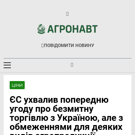
Перейти
до
вмісту
Агронавт
Новини Українського Агробізнесу
ПОВІДОМИТИ НОВИНУ
ЦІНИ
ЄС ухвалив попередню
угоду про безмитну
торгівлю з Україною, але з
обмеженнями для деяких