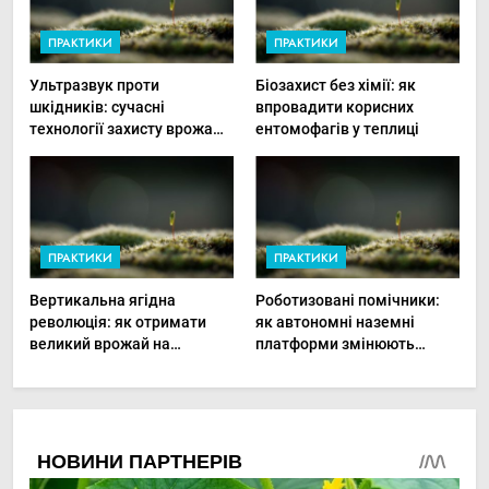
ПРАКТИКИ
ПРАКТИКИ
Ультразвук проти
Біозахист без хімії: як
шкідників: сучасні
впровадити корисних
технології захисту врожаю
ентомофагів у теплиці
в малих господарствах
ПРАКТИКИ
ПРАКТИКИ
Вертикальна ягідна
Роботизовані помічники:
революція: як отримати
як автономні наземні
великий врожай на
платформи змінюють
мінімальній площі
догляд за органічними
овочами