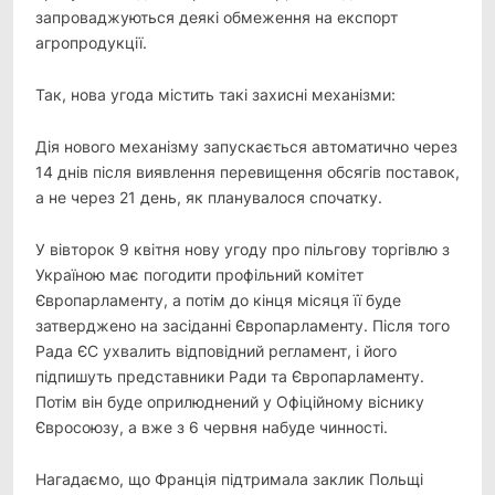
запроваджуються деякі обмеження на експорт
агропродукції.
Так, нова угода містить такі захисні механізми:
Дія нового механізму запускається автоматично через
14 днів після виявлення перевищення обсягів поставок,
а не через 21 день, як планувалося спочатку.
У вівторок 9 квітня нову угоду про пільгову торгівлю з
Україною має погодити профільний комітет
Європарламенту, а потім до кінця місяця її буде
затверджено на засіданні Європарламенту. Після того
Рада ЄС ухвалить відповідний регламент, і його
підпишуть представники Ради та Європарламенту.
Потім він буде оприлюднений у Офіційному віснику
Євросоюзу, а вже з 6 червня набуде чинності.
Нагадаємо, що Франція підтримала заклик Польщі