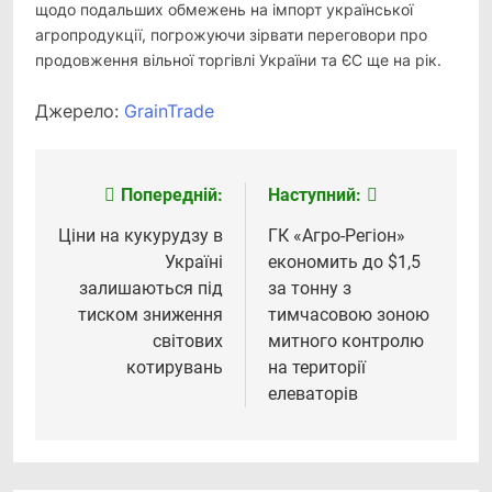
щодо подальших обмежень на імпорт української
агропродукції, погрожуючи зірвати переговори про
продовження вільної торгівлі України та ЄС ще на рік.
Джерело:
GrainTrade
Попередній:
Наступний:
Навігація
записів
Ціни на кукурудзу в
ГК «Агро-Регіон»
Україні
економить до $1,5
залишаються під
за тонну з
тиском зниження
тимчасовою зоною
світових
митного контролю
котирувань
на території
елеваторів