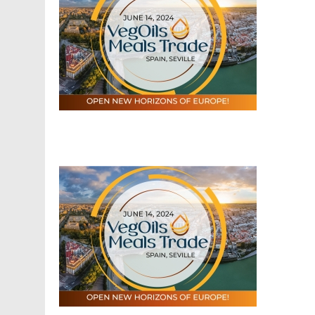
Facebook
Telegram
Viber
X
Copy
Print
Link