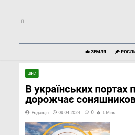
Перейти
до
вмісту
🚜 ЗЕМЛЯ
🌽 РОС
ЦІНИ
В українських портах 
дорожчає соняшников
0
Редакція
09.04.2024
1 Mins