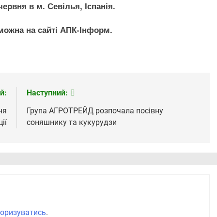
червня в м. Севілья, Іспанія.
 можна на сайті АПК-Інформ.
й:
Наступний:
ня
Група АГРОТРЕЙД розпочала посівну
ії
соняшнику та кукурудзи
оризуватись
.