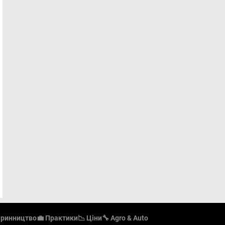
аринництво
💼 Практики
📉 Ціни
🔧 Agro & Auto