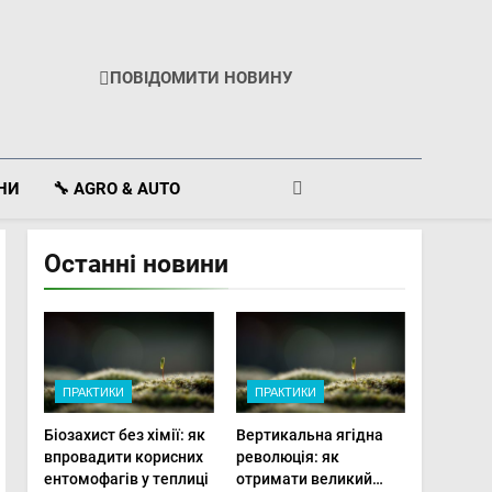
ПОВІДОМИТИ НОВИНУ
ІНИ
🔧 AGRO & AUTO
Останні новини
ПРАКТИКИ
ПРАКТИКИ
Біозахист без хімії: як
Вертикальна ягідна
впровадити корисних
революція: як
ентомофагів у теплиці
отримати великий