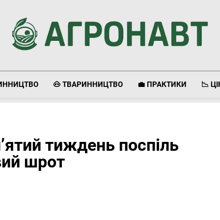
Агронавт
Новини Українського Агробізнесу
ЛИННИЦТВО
🐽 ТВАРИННИЦТВО
💼 ПРАКТИКИ
📉 Ц
п’ятий тиждень поспіль
ий шрот