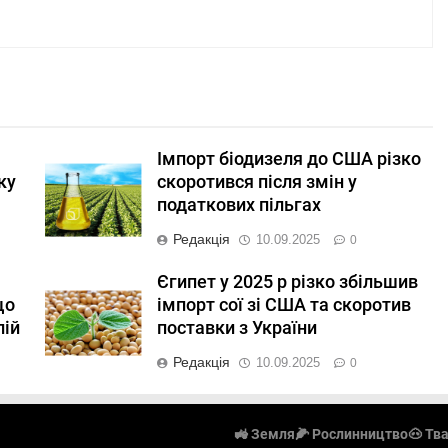
Імпорт біодизеля до США різко
ку
скоротився після змін у
податкових пільгах
Редакція
10.09.2025
0
Єгипет у 2025 р різко збільшив
що
імпорт сої зі США та скоротив
лій
поставки з України
Редакція
10.09.2025
0
🚜 Земля
🌽 Рослинництво
🐽 Тв