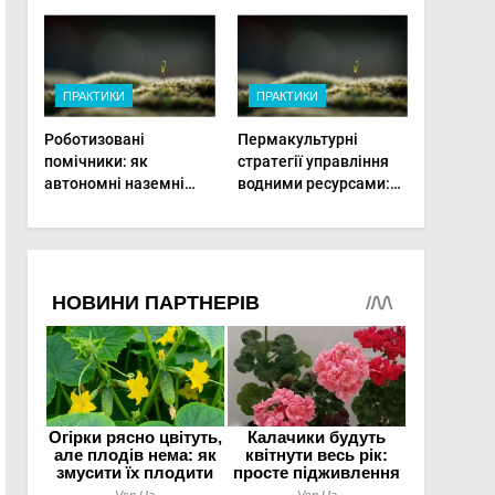
врожай на
мінімальній площі
ПРАКТИКИ
ПРАКТИКИ
Роботизовані
Пермакультурні
помічники: як
стратегії управління
автономні наземні
водними ресурсами:
платформи змінюють
як зробити мале
догляд за органічними
господарство стійким
овочами
до посухи