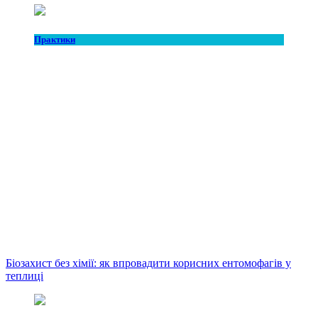
Практики
Біозахист без хімії: як впровадити корисних ентомофагів у
теплиці