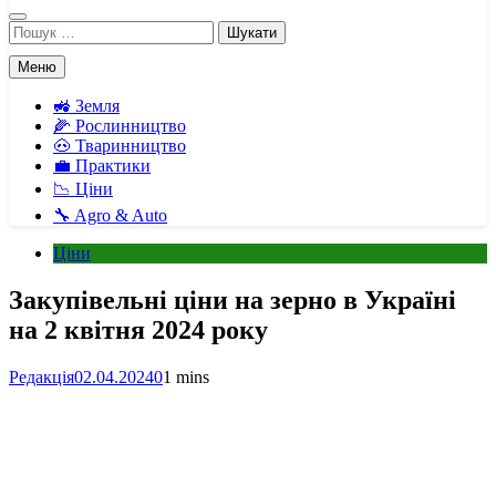
Пошук:
Меню
🚜 Земля
🌽 Рослинництво
🐽 Тваринництво
💼 Практики
📉 Ціни
🔧 Agro & Auto
Ціни
Закупівельні ціни на зерно в Україні
на 2 квітня 2024 року
Редакція
02.04.2024
0
1 mins
Facebook
Telegram