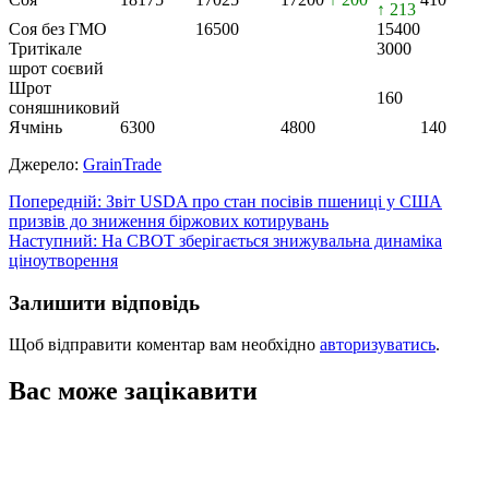
↑ 213
Соя без ГМО
16500
15400
Тритікале
3000
шрот соєвий
Шрот
160
соняшниковий
Ячмінь
6300
4800
140
Джерело:
GrainTrade
Навігація
Попередній:
Звіт USDA про стан посівів пшениці у США
призвів до зниження біржових котирувань
записів
Наступний:
На CBOT зберігається знижувальна динаміка
ціноутворення
Залишити відповідь
Щоб відправити коментар вам необхідно
авторизуватись
.
Вас може зацікавити