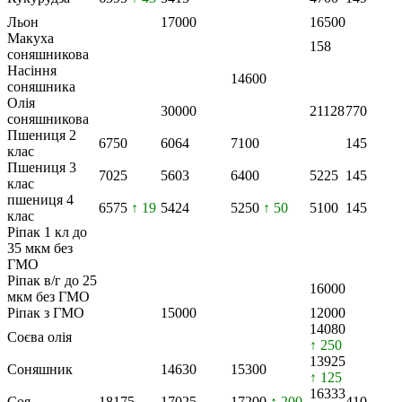
Льон
17000
16500
Макуха
158
соняшникова
Насіння
14600
соняшника
Олія
30000
21128
770
соняшникова
Пшениця 2
6750
6064
7100
145
клас
Пшениця 3
7025
5603
6400
5225
145
клас
пшениця 4
6575
↑ 19
5424
5250
↑ 50
5100
145
клас
Ріпак 1 кл до
35 мкм без
ГМО
Ріпак в/г до 25
16000
мкм без ГМО
Ріпак з ГМО
15000
12000
14080
Соєва олія
↑ 250
13925
Соняшник
14630
15300
↑ 125
16333
Соя
18175
17025
17200
↑ 200
410