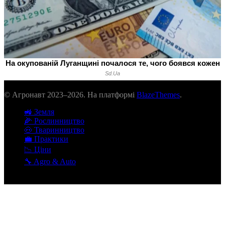
© Агронавт 2023–2026. На платформі
BlazeThemes
.
🚜 Земля
🌽 Рослинництво
🐽 Тваринництво
💼 Практики
📉 Ціни
🔧 Agro & Auto