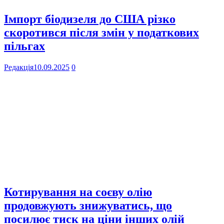
Імпорт біодизеля до США різко
скоротився після змін у податкових
пільгах
Редакція
10.09.2025
0
Котирування на соєву олію
продовжують знижуватись, що
посилює тиск на ціни інших олій