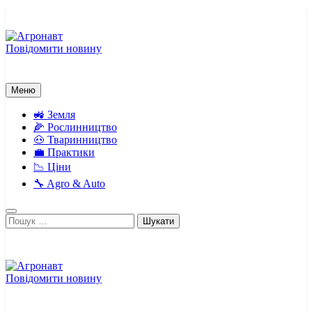
Перейти
до
вмісту
Повідомити новину
Агронавт
Новини українського агробізнесу
Меню
🚜 Земля
🌽 Рослинництво
🐽 Тваринництво
💼 Практики
📉 Ціни
🔧 Agro & Auto
Пошук:
Повідомити новину
Агронавт
Новини українського агробізнесу