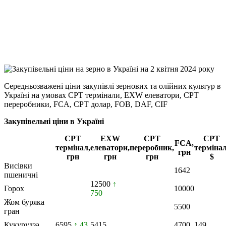
Viber
X
Copy
Link
Print
Середньозважені ціни закупівлі зернових та олійних культур в
Україні на умовах CPT
термінали, EXW елеватори, CPT
переробники, FCA, CPT долар, FOB, DAF, CIF
Закупівельні ціни в Україні
CPT
EXW
CPT
CPT
FCA,
термінал,
елеватори,
переробник,
термінал
грн
грн
грн
грн
$
Висівки
1642
пшеничні
12500
↑
Горох
10000
750
Жом буряка
5500
гран
Кукурудза
6595
↑ 43
5415
4700
149