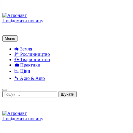
Перейти
до
вмісту
Повідомити новину
Агронавт
Новини українського агробізнесу
Меню
🚜 Земля
🌽 Рослинництво
🐽 Тваринництво
💼 Практики
📉 Ціни
🔧 Agro & Auto
Пошук:
Повідомити новину
Агронавт
Новини українського агробізнесу