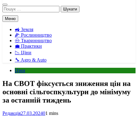
Пошук:
Меню
🚜 Земля
🌽 Рослинництво
🐽 Тваринництво
💼 Практики
📉 Ціни
🔧 Agro & Auto
Ціни
На CBOT фіксується зниження цін на
основні сільгоспкультури до мінімуму
за останній тиждень
Редакція
27.03.2024
0
1 mins
Facebook