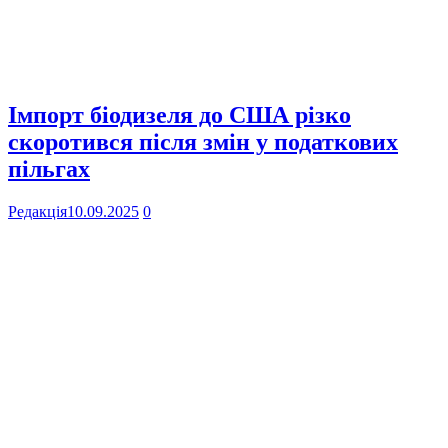
Імпорт біодизеля до США різко
скоротився після змін у податкових
пільгах
Редакція
10.09.2025
0