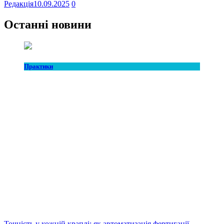
Редакція
10.09.2025
0
Останні новини
Практики
Точність у кожній краплі: як автоматизація фертигації