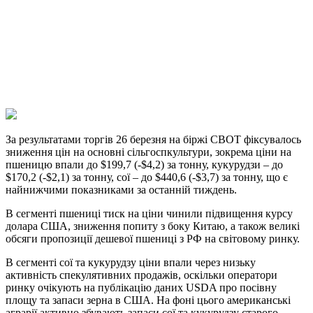
Telegram
Viber
X
Copy
Link
Print
За результатами торгів 26 березня на біржі CBOT фіксувалось
зниження цін на основні
сільгоспкультури, зокрема ціни на
пшеницю впали до $199,7 (-$4,2) за тонну, кукурудзи – до
$170,2 (-$2,1) за тонну, сої – до $440,6 (-$3,7) за тонну, що є
найнижчими показниками за останній тиждень.
В сегменті пшениці тиск на ціни чинили підвищення курсу
долара США, зниження попиту з боку Китаю, а також великі
обсяги пропозиції дешевої пшениці з РФ на світовому ринку.
В сегменті сої та кукурудзу ціни впали через низьку
активність спекулятивних продажів, оскільки оператори
ринку очікують на публікацію даних USDA про посівну
площу та запаси зерна в США. На фоні цього американські
аграрії активно збувають запаси сої та кукурудзу старого