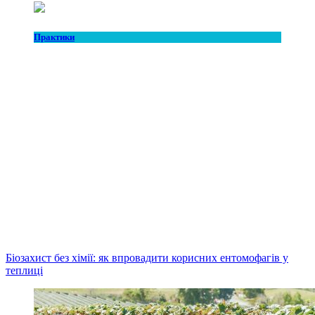
Практики
Біозахист без хімії: як впровадити корисних ентомофагів у
теплиці