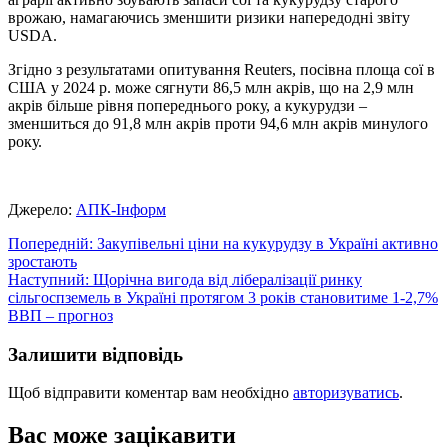
врожаю, намагаючись зменшити ризики напередодні звіту
USDA.
Згідно з результатами опитування Reuters, посівна площа сої в
США у 2024 р. може сягнути 86,5 млн акрів, що на 2,9 млн
акрів більше рівня попереднього року, а кукурудзи –
зменшиться до 91,8 млн акрів проти 94,6 млн акрів минулого
року.
Джерело:
АПК-Інформ
Навігація
Попередній:
Закупівельні ціни на кукурудзу в Україні активно
зростають
записів
Наступний:
Щорічна вигода від лібералізації ринку
сільгоспземель в Україні протягом 3 років становитиме 1-2,7%
ВВП – прогноз
Залишити відповідь
Щоб відправити коментар вам необхідно
авторизуватись
.
Вас може зацікавити