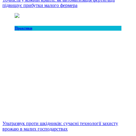
підвищує прибутки малого фермера
Практики
Ультразвук проти шкідників: сучасні технології захисту
врожаю в малих господарствах