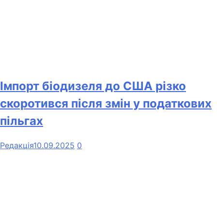
Імпорт біодизеля до США різко
скоротився після змін у податкових
пільгах
Редакція
10.09.2025
0