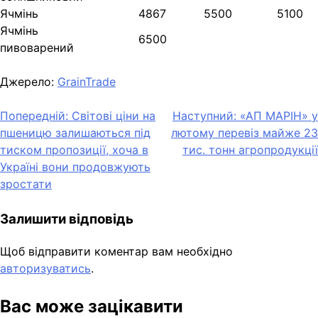
Ячмінь
4867
5500
5100
Ячмінь
6500
пивоварений
Джерело:
GrainTrade
Навігація
Попередній:
Світові ціни на
Наступний:
«АП МАРІН» у
пшеницю залишаються під
лютому перевіз майже 23
записів
тиском пропозиції, хоча в
тис. тонн агропродукції
Україні вони продовжують
зростати
Залишити відповідь
Щоб відправити коментар вам необхідно
авторизуватись
.
Вас може зацікавити