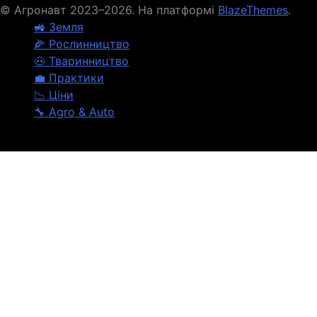
© Агронавт 2023–2026. На платформі
BlazeThemes
.
🚜 Земля
🌽 Рослинництво
🐽 Тваринництво
💼 Практики
📉 Ціни
🔧 Agro & Auto