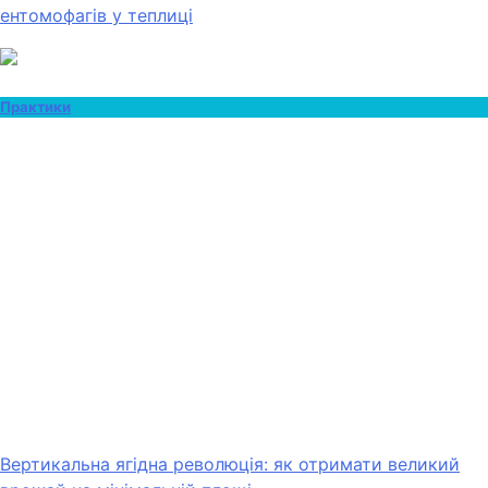
ентомофагів у теплиці
Практики
Вертикальна ягідна революція: як отримати великий