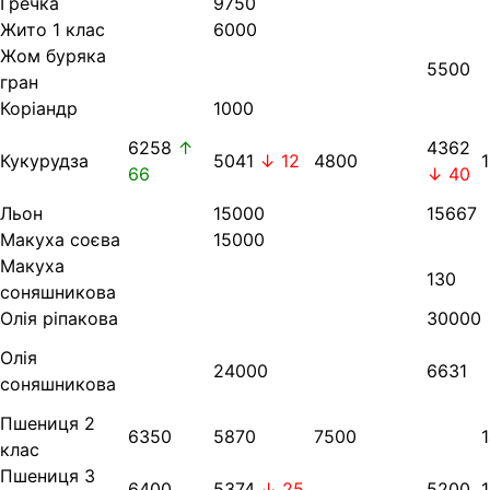
Гречка
9750
Жито 1 клас
6000
Жом буряка
5500
гран
Коріандр
1000
6258
↑
4362
Кукурудза
5041
↓ 12
4800
66
↓ 40
Льон
15000
15667
Макуха соєва
15000
Макуха
130
соняшникова
Олія ріпакова
30000
Олія
24000
6631
соняшникова
Пшениця 2
6350
5870
7500
клас
Пшениця 3
6400
5374
↓ 25
5200