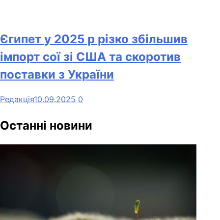
Єгипет у 2025 р різко збільшив
імпорт сої зі США та скоротив
поставки з України
Редакція
10.09.2025
0
Останні новини