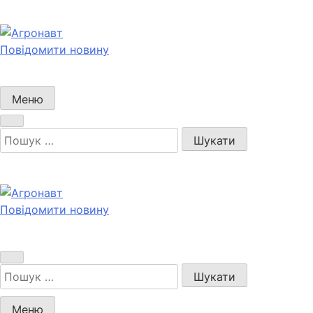
Перейти
до
вмісту
Повідомити новину
Агронавт
Новини українського агробізнесу
Меню
Пошук:
Повідомити новину
Агронавт
Новини українського агробізнесу
Пошук:
Меню