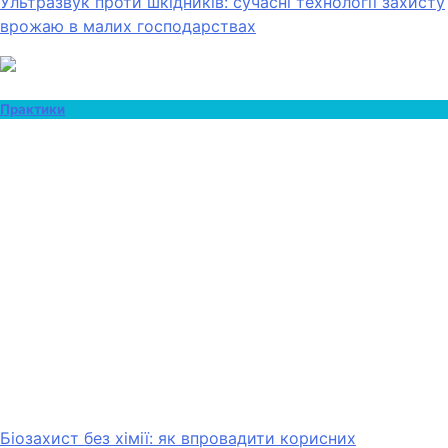
Ультразвук проти шкідників: сучасні технології захисту
врожаю в малих господарствах
Практики
Біозахист без хімії: як впровадити корисних