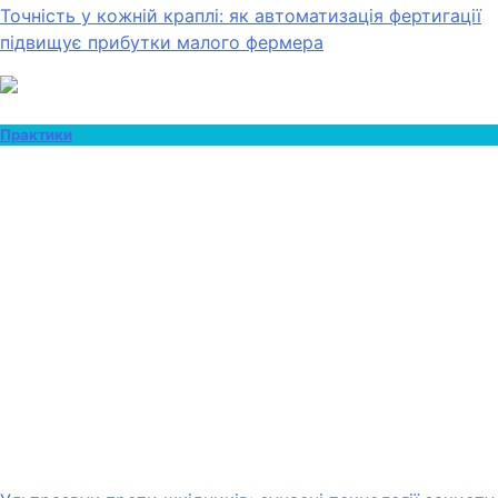
Точність у кожній краплі: як автоматизація фертигації
підвищує прибутки малого фермера
Практики