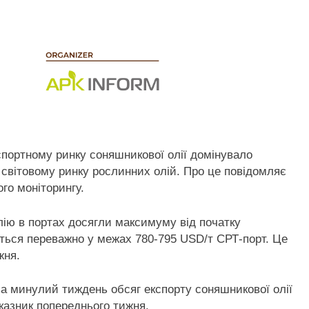
спортному ринку соняшникової олії домінувало
а світовому ринку рослинних олій. Про це повідомляє
го моніторингу.
олію в портах досягли максимуму від початку
ються переважно у межах 780-795 USD/т СРТ-порт. Це
ижня.
а минулий тиждень обсяг експорту соняшникової олії
оказник попереднього тижня.