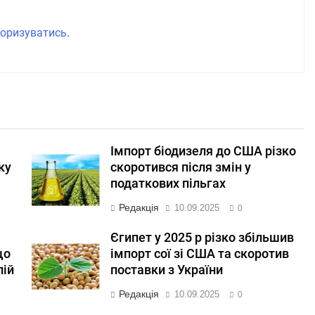
оризуватись
.
Імпорт біодизеля до США різко
ку
скоротився після змін у
податкових пільгах
Редакція
10.09.2025
0
Єгипет у 2025 р різко збільшив
що
імпорт сої зі США та скоротив
лій
поставки з України
Редакція
10.09.2025
0