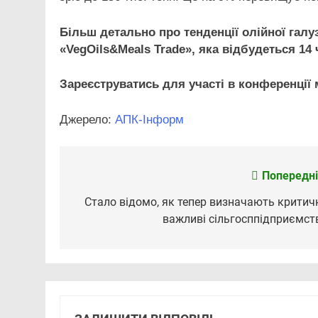
Більш детально про тенденції олійної галу
«VegOils&Meals Trade», яка відбудеться 14 
Зареєструватись для участі в конференції
Джерело:
АПК-Інформ
Попередні
Навігація
записів
Стало відомо, як тепер визначають критич
важливі сільгосппідприємст