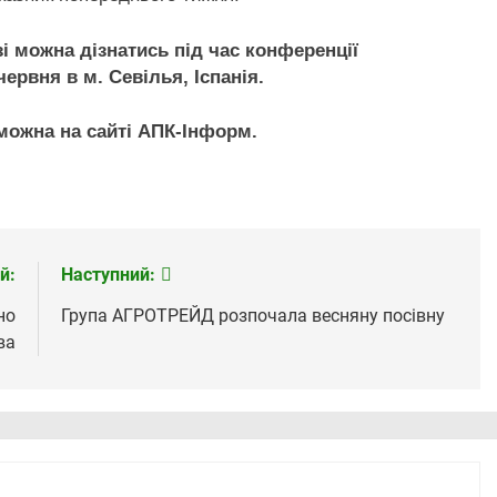
зі можна дізнатись під час конференції
червня в м. Севілья, Іспанія.
 можна на сайті АПК-Інформ.
й:
Наступний:
но
Група АГРОТРЕЙД розпочала весняну посівну
ва