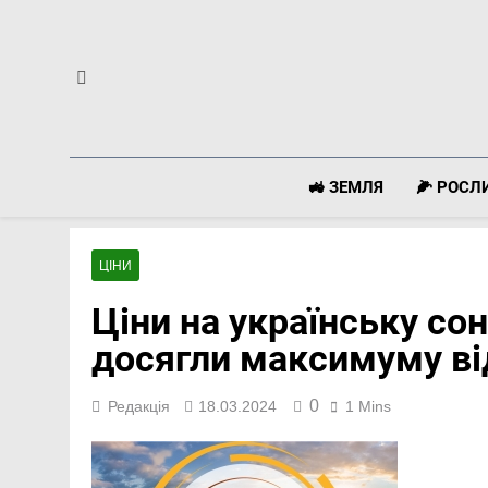
Перейти
до
вмісту
🚜 ЗЕМЛЯ
🌽 РОС
ЦІНИ
Ціни на українську со
досягли максимуму ві
0
Редакція
18.03.2024
1 Mins