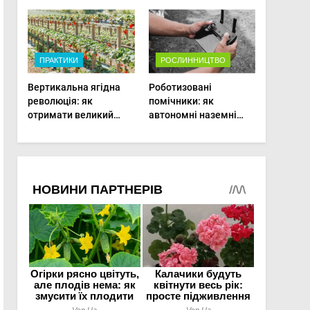
врожаю в малих
господарствах
ПРАКТИКИ
РОСЛИННИЦТВО
Вертикальна ягідна
Роботизовані
революція: як
помічники: як
отримати великий
автономні наземні
врожай на
платформи змінюють
мінімальній площі
догляд за органічними
овочами