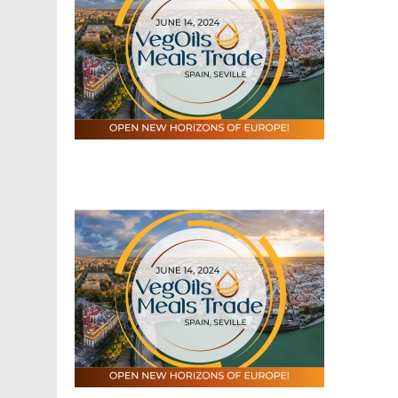
Facebook
Telegram
Viber
X
Copy
Print
Link