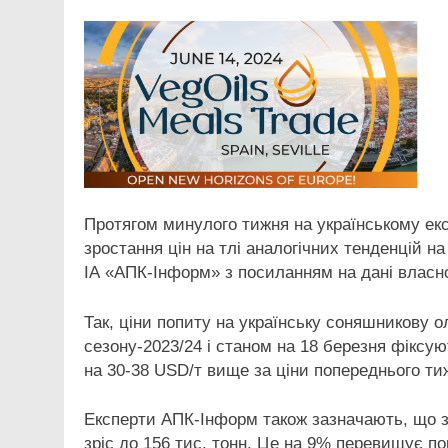
Протягом минулого тижня на українському ек
зростання цін на тлі аналогічних тенденцій н
ІА «АПК-Інформ» з посиланням на дані власно
Так, ціни попиту на українську соняшникову 
сезону-2023/24 і станом на 18 березня фіксу
на 30-38 USD/т вище за ціни попереднього т
Експерти АПК-Інформ також зазначають, що з
зріс до 156 тис. тонн. Це на 9% перевищує п