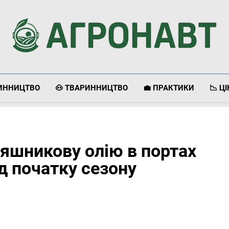
Агронавт
Новини Українського Агробізнесу
ЛИННИЦТВО
🐽 ТВАРИННИЦТВО
💼 ПРАКТИКИ
📉 Ц
няшникову олію в портах
д початку сезону