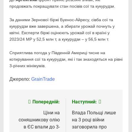
продовжать покращувати стан посівів сої та кукурудзи.
За даними Зернової біржі Буенос-Айресу, сівба сої та
кукурудзи вже завершена, а збирати урожай почнуть у
квітні. Експерти біржі оцінюють урожай сої в країні у
2023/24 МР у 52,5 млн т, а кукурудзи – у 56,5 млн т.
Сприятлива погода у Південній Америці тисне на
котирування сої та кукурудзи, які і так знаходяться на рівні
3-річних мінімумів.
Джерело:
GrainTrade
Попередній:
Наступний:
Навігація
записів
Ціни на
Влада Польщі лише
соняшникову олію
на 3 році війни
в ЄС впали до 3-
заговорила про