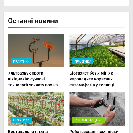
Останні новини
ПРАКТИКИ
ПРАКТИКИ
Ультразвук проти
Біозахист без хімії: як
шкідників: сучасні
впровадити корисних
технології захисту врожаю
ентомофагів у теплиці
в малих господарствах
ПРАКТИКИ
РОСЛИННИЦТВО
Вертикальна ягідна
Роботизовані помічники: