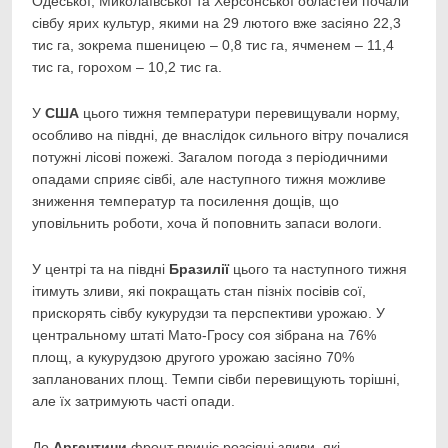
Одеської, Миколаївської та Херсонської областей почали
сівбу ярих культур, якими на 29 лютого вже засіяно 22,3
тис га, зокрема пшеницею – 0,8 тис га, ячменем – 11,4
тис га, горохом – 10,2 тис га.
У
США
цього тижня температури перевищували норму,
особливо на півдні, де внаслідок сильного вітру почалися
потужні лісові пожежі. Загалом погода з періодичними
опадами сприяє сівбі, але наступного тижня можливе
зниження температур та посилення дощів, що
уповільнить роботи, хоча й поповнить запаси вологи.
У центрі та на півдні
Бразилії
цього та наступного тижня
ітимуть зливи, які покращать стан пізніх посівів сої,
прискорять сівбу кукурудзи та перспективи урожаю. У
центральному штаті Мато-Гросу соя зібрана на 76%
площ, а кукурудзою другого урожаю засіяно 70%
запланованих площ. Темпи сівби перевищують торішні,
але їх затримують часті опади.
До
Аргентини
фронт приніс розсіяні зливи, які