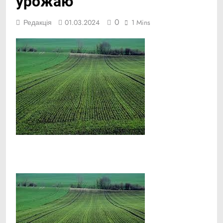
урожаю
0
Редакція
01.03.2024
1 Mins
Facebook
Telegram
Viber
X
Copy
Print
Link