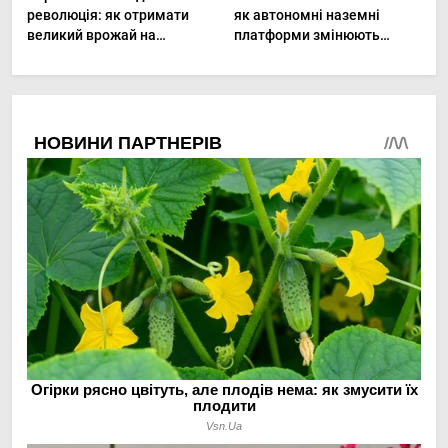
революція: як отримати
як автономні наземні
великий врожай на
платформи змінюють
мінімальній площі
догляд за органічними
овочами