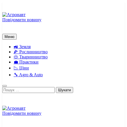
Перейти
до
вмісту
Повідомити новину
Агронавт
Новини українського агробізнесу
Меню
🚜 Земля
🌽 Рослинництво
🐽 Тваринництво
💼 Практики
📉 Ціни
🔧 Agro & Auto
Пошук:
Повідомити новину
Агронавт
Новини українського агробізнесу