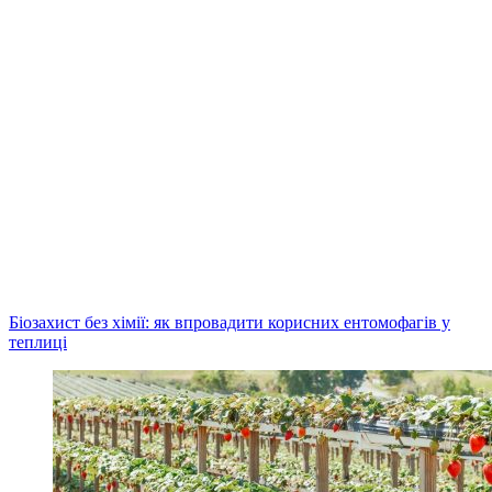
Біозахист без хімії: як впровадити корисних ентомофагів у
теплиці