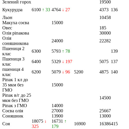
Зелений горох
19500
Кукурудза
6100
↑ 33
4764
↓ 27
4373
136
Льон
10458
Макуха соєва
15000
Овес
185
Олія ріпакова
30000
Олія
24000
22282
соняшникова
Пшениця 2
6300
5793
↑ 78
139
клас
Пшениця 3
6400
5329
↓ 197
5075
137
клас
пшениця 4
6200
5079
↓ 96
5200
4875
140
клас
Ріпак 1 кл до
35 мкм без
15000
ГМО
Ріпак в/г до 25
14500
мкм без ГМО
Ріпак з ГМО
14000
Соєва олія
27000
25667
Соняшник
13900
13000
18075
↓
16731
↑
Соя
16900
16386
415
325
179