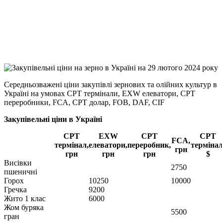
Viber
X
Copy
Link
Print
Середньозважені ціни закупівлі зернових та олійних культур в
Україні на умовах CPT
термінали, EXW елеватори, CPT
переробники, FCA, CPT долар, FOB, DAF, CIF
Закупівельні ціни в Україні
CPT
EXW
CPT
CPT
FCA,
термінал,
елеватори,
переробник,
термінал
грн
грн
грн
грн
$
Висівки
2750
пшеничні
Горох
10250
10000
Гречка
9200
Жито 1 клас
6000
Жом буряка
5500
гран