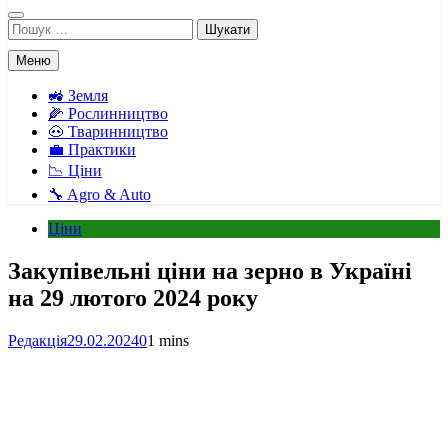
Пошук:
Меню
🚜 Земля
🌽 Рослинництво
🐽 Тваринництво
💼 Практики
📉 Ціни
🔧 Agro & Auto
Ціни
Закупівельні ціни на зерно в Україні
на 29 лютого 2024 року
Редакція
29.02.2024
0
1 mins
Facebook
Telegram