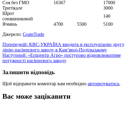
Соя без ГМО
16367
17000
Тритікале
3000
Шрот
140
соняшниковий
Ячмінь
4700
5500
5100
Джерело:
GrainTrade
Навігація
Попередній:
КВС-УКРАЇНА вводить в експлуатацію другу
лінію насіннєвого заводу в Кам’янці-Подільському
записів
Наступний:
«Епіцентр Агро» поступово відновлюватиме
потужності насіннєвого заводу
Залишити відповідь
Щоб відправити коментар вам необхідно
авторизуватись
.
Вас може зацікавити