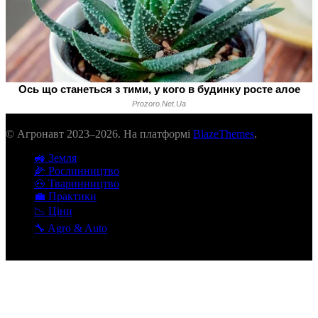
© Агронавт 2023–2026. На платформі
BlazeThemes
.
🚜 Земля
🌽 Рослинництво
🐽 Тваринництво
💼 Практики
📉 Ціни
🔧 Agro & Auto