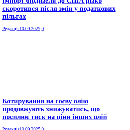
Імпорт біодизеля до США різко
скоротився після змін у податкових
пільгах
Редакція
10.09.2025
0
Котирування на соєву олію
продовжують знижуватись, що
посилює тиск на ціни інших олій
Редакція
10.09.2025
0