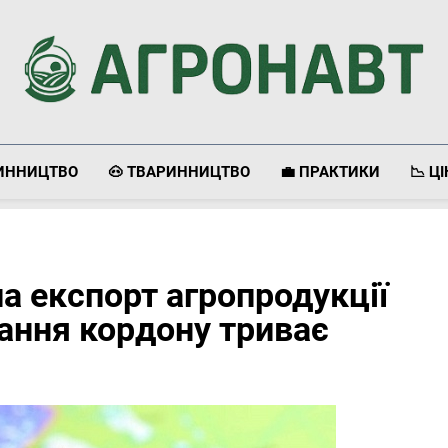
Агронавт
Новини Українського Агробізнесу
ЛИННИЦТВО
🐽 ТВАРИННИЦТВО
💼 ПРАКТИКИ
📉 Ц
ла експорт агропродукції
ання кордону триває