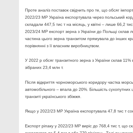
Проте аналіз поставок свідчить про те, що обсяг імпор
2022/23 МР Україна експортувала через польський корд
складали 447,5 тис т на місяць, у квітні – лише 66,2 ти
2023/24 МР експорт зерна з України до Польщі склав ли
частина цього зерна транзитом прямувала до інших кр
порівнянні з її власним виробництвом.
У 2022 р обсяг транзитного зерна з України склав 11% в
зібраних 23,4 млн т.
Після відкриття чорноморського коридору частка морсь
автомобільного – впала до 20%. Більшість сухопутних 
транзиті українського збіжжя.
Якщо у 2022/23 МР Україна експортувала 47,8 тис т сон
Експорт ріпаку у 2022/23 МР виріс до 768,4 тис т, що 
скоротився до 5,4 тис т або 770 т/місяць. Тоді як урож