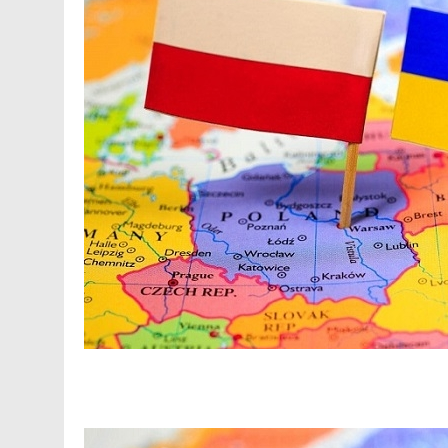
Facebook
Telegram
Viber
X
Copy
Print
Link