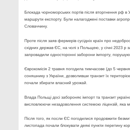
Блокада чорноморських портів після вторгнення рф в У
маршрути експорту. Були налагоджені поставки агропр
Словаччину.
Проте після заяв фермерів сусідніх країн про недоброс
східних держав ЄС, на чолі з Польщею, у січні 2023 р з
запровадили односторонні заборони імпорту, порушую
Єврокомісія 2 травня погодила тимчасове (до 5 червня)
соняшнику з України, дозволивши транзит їх територіє
почали збирати власний урожай.
Влада Польщі досі забороняє імпорт та транзит україн
висловлюючи незадоволення системою ліцензій, яка м
Після того, як посли ЄС погодилися продовжити безмит
листопада почали блокувати деякі пункти перетину кор