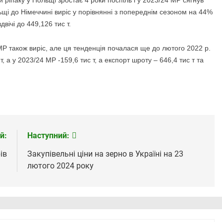
ьщі до Німеччині виріс у порівнянні з попереднім сезоном на 44%
вічі до 449,126 тис т.
МР також виріс, але ця тенденція почалася ще до лютого 2022 р.
т, а у 2023/24 МР -159,6 тис т, а експорт шроту – 646,4 тис т та
й:
Наступний:
ів
Закупівельні ціни на зерно в Україні на 23
лютого 2024 року