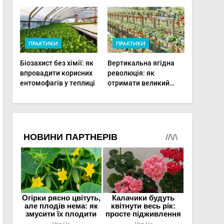
фертигації підвищує
врожаю в малих
прибутки малого
господарствах
фермера
ПРАКТИКИ
ПРАКТИКИ
Біозахист без хімії: як
Вертикальна ягідна
впровадити корисних
революція: як
ентомофагів у теплиці
отримати великий
врожай на
мінімальній площі