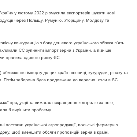
країну у лютому 2022 р змусила експортерів шукати нові
одукції через Польщу, Румунію, Угорщину, Молдову та
овісну конкуренцію з боку дешевого українського збіжжя п’ять
акликали ЄС зупинити імпорт зерна з України, а пізніше
чи правила єдиного ринку ЄС.
 обмеження імпорту до цих країн пшениці, кукурудзи, ріпаку та
ю. Потім заборона була продовжена до вересня, коли в ЄС
ської продукції та вимагає покращення контролю за нею,
ала б вирішити проблему.
ні поставки української агропродукції, польські фермери з
дону, щоб зменшити обсяги пропозицій зерна в країні.