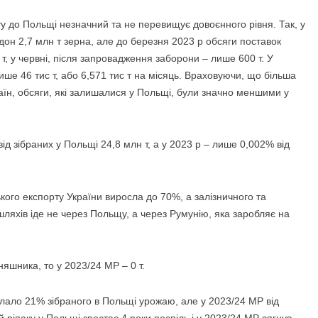
ту до Польщі незначний та не перевищує довоєнного рівня. Так, у
он 2,7 млн т зерна, але до березня 2023 р обсяги поставок
с т, у червні, після запровадження заборони – лише 600 т. У
ше 46 тис т, або 6,571 тис т на місяць. Враховуючи, що більша
аїн, обсяги, які залишалися у Польщі, були значно меншими у
ід зібраних у Польщі 24,8 млн т, а у 2023 р – лише 0,002% від
кого експорту України виросла до 70%, а залізничного та
шляхів іде не через Польщу, а через Румунію, яка заробляє на
яшника, то у 2023/24 МР – 0 т.
склало 21% зібраного в Польщі урожаю, але у 2023/24 МР від
ай ріпаку у Польщі зростає 4 роки поспіль і у 2023/24 МР сягнув