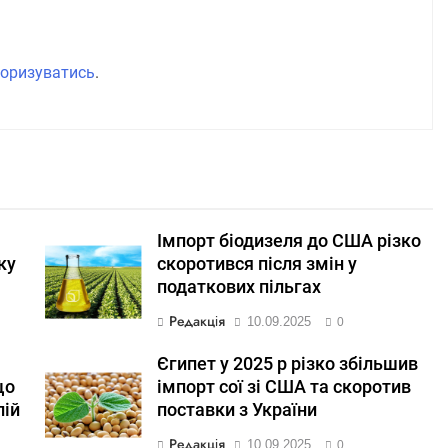
оризуватись
.
Імпорт біодизеля до США різко
ку
скоротився після змін у
податкових пільгах
Редакція
10.09.2025
0
Єгипет у 2025 р різко збільшив
що
імпорт сої зі США та скоротив
лій
поставки з України
Редакція
10.09.2025
0