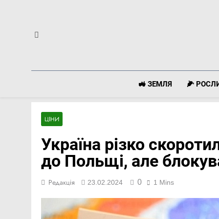
Перейти
до
вмісту
🚜 ЗЕМЛЯ
🌽 РОС
ЦІНИ
Україна різко скороти
до Польщі, але блокув
0
Редакція
23.02.2024
1 Mins