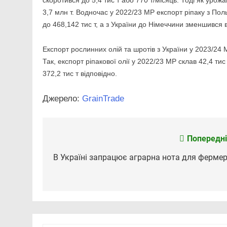
3,7 млн т. Водночас у 2022/23 МР експорт ріпаку з Пол
до 468,142 тис т, а з України до Німеччини зменшився вд
Експорт рослинних олій та шротів з України у 2023/24 
Так, експорт ріпакової олії у 2022/23 МР склав 42,4 тис 
372,2 тис т відповідно.
Джерело:
GrainTrade
Попередні
Навігація
записів
В Україні запрацює аграрна нота для фермер