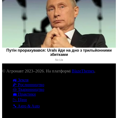
© Агронавт 2023–2026. На платформі
BlazeThemes
.
🚜 Земля
🌽 Рослинництво
🐽 Тваринництво
💼 Практики
📉 Ціни
🔧 Agro & Auto