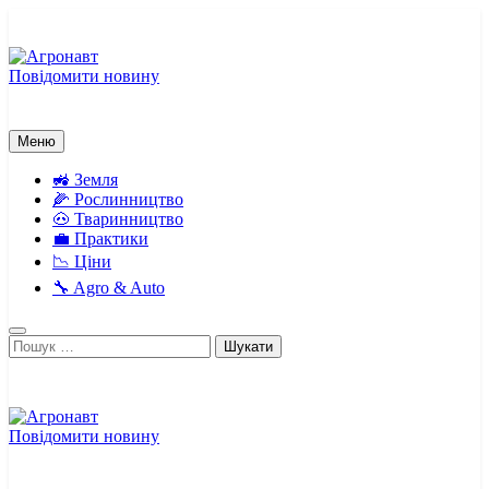
Перейти
до
вмісту
Повідомити новину
Агронавт
Новини українського агробізнесу
Меню
🚜 Земля
🌽 Рослинництво
🐽 Тваринництво
💼 Практики
📉 Ціни
🔧 Agro & Auto
Пошук:
Повідомити новину
Агронавт
Новини українського агробізнесу