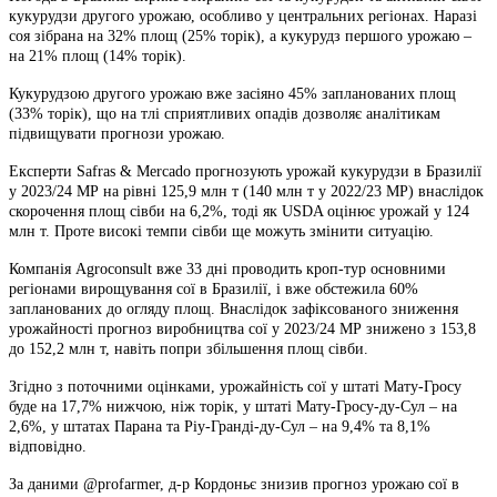
кукурудзи другого урожаю, особливо у центральних регіонах. Наразі
соя зібрана на 32% площ (25% торік), а кукурудз першого урожаю –
на 21% площ (14% торік).
Кукурудзою другого урожаю вже засіяно 45% запланованих площ
(33% торік), що на тлі сприятливих опадів дозволяє аналітикам
підвищувати прогнози урожаю.
Експерти Safras & Mercado прогнозують урожай кукурудзи в Бразилії
у 2023/24 МР на рівні 125,9 млн т (140 млн т у 2022/23 МР) внаслідок
скорочення площ сівби на 6,2%, тоді як USDA оцінює урожай у 124
млн т. Проте високі темпи сівби ще можуть змінити ситуацію.
Компанія Agroconsult вже 33 дні проводить кроп-тур основними
регіонами вирощування сої в Бразилії, і вже обстежила 60%
запланованих до огляду площ. Внаслідок зафіксованого зниження
урожайності прогноз виробництва сої у 2023/24 МР знижено з 153,8
до 152,2 млн т, навіть попри збільшення площ сівби.
Згідно з поточними оцінками, урожайність сої у штаті Мату-Гросу
буде на 17,7% нижчою, ніж торік, у штаті Мату-Гросу-ду-Сул – на
2,6%, у штатах Парана та Ріу-Гранді-ду-Сул – на 9,4% та 8,1%
відповідно.
За даними @profarmer, д-р Кордоньє знизив прогноз урожаю сої в