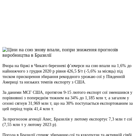
Telegram
Viber
X
Copy
Link
Print
Вчора на біржі в Чикаго березневі ф’ючерси на сою впали на 1,6% до
найнижчого з грудня 2020 р
рівня 426,5 $/т (-5,6% за місяць) під
тиском прискорення збирання рекордного урожаю сої у Південній
Америці та низьких темпів експорту з США.
За даними МСГ США, протягом 9-15 лютого експорт сої зменшився у
порівнянні з попереднім тижнем на 34% до 1,185 млн т, а загалом у
сезоні сягнув 31,969 млн т, що на 30% поступається експортованим за
цей період торік 41,4 млн т.
За прогнозом агенції Anec, Бразилія у лютому експортує 7,3 млн т сої
(7,55 млн т у лютому 2023 р).
Погода в Бразилії сприяє збиранню сої та кукурудзи та активній сівбі