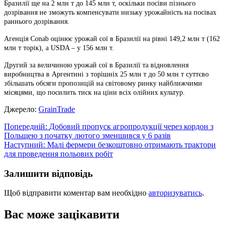
Бразилії ще на 2 млн т до 145 млн т, оскільки посіви пізнього
дозрівання не зможуть компенсувати низьку урожайність на посівах
раннього дозрівання.
Агенція Conab оцінює урожай сої в Бразилії на рівні 149,2 млн т (162
млн т торік), а USDA – у 156 млн т.
Другий за величиною урожай сої в Бразилії та відновлення
виробництва в Аргентині з торішніх 25 млн т до 50 млн т суттєво
збільшать обсяги пропозицій на світовому ринку найближчими
місяцями, що посилить тиск на ціни всіх олійних культур.
Джерело:
GrainTrade
Навігація
Попередній:
Добовий пропуск агропродукції через кордон з
Польщею з початку лютого зменшився у 6 разів
записів
Наступний:
Малі фермери безкоштовно отримають трактори
для проведення польових робіт
Залишити відповідь
Щоб відправити коментар вам необхідно
авторизуватись
.
Вас може зацікавити