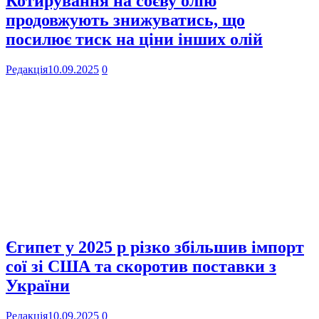
Котирування на соєву олію
продовжують знижуватись, що
посилює тиск на ціни інших олій
Редакція
10.09.2025
0
Єгипет у 2025 р різко збільшив імпорт
сої зі США та скоротив поставки з
України
Редакція
10.09.2025
0