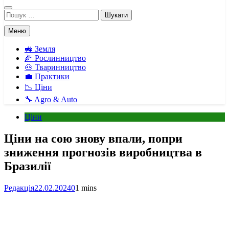
Пошук:
Меню
🚜 Земля
🌽 Рослинництво
🐽 Тваринництво
💼 Практики
📉 Ціни
🔧 Agro & Auto
Ціни
Ціни на сою знову впали, попри
зниження прогнозів виробництва в
Бразилії
Редакція
22.02.2024
0
1 mins
Facebook