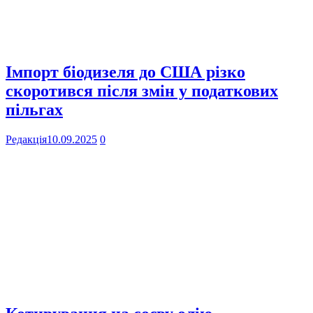
Імпорт біодизеля до США різко
скоротився після змін у податкових
пільгах
Редакція
10.09.2025
0