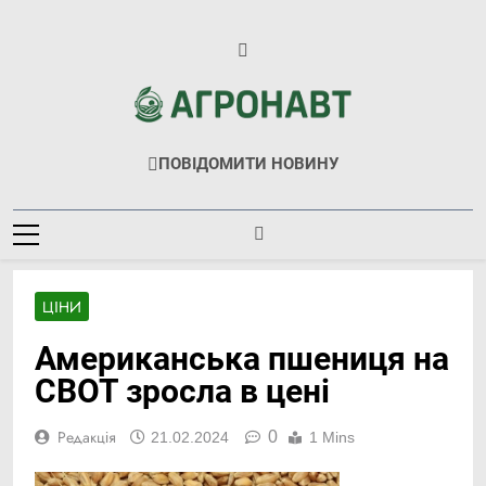
Перейти
до
вмісту
Агронавт
Новини Українського Агробізнесу
ПОВІДОМИТИ НОВИНУ
ЦІНИ
Американська пшениця на
CBOT зросла в цені
0
Редакція
21.02.2024
1 Mins