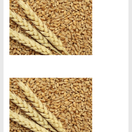
Facebook
Telegram
Viber
X
Copy
Print
Link