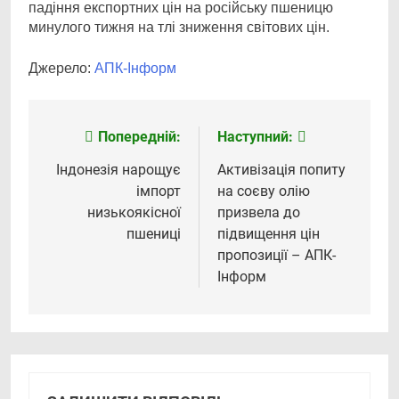
падіння експортних цін на російську пшеницю
минулого тижня на тлі зниження світових цін.
Джерело:
АПК-Інформ
Попередній:
Наступний:
Навігація
записів
Індонезія нарощує
Активізація попиту
імпорт
на соєву олію
низькоякісної
призвела до
пшениці
підвищення цін
пропозиції – АПК-
Інформ