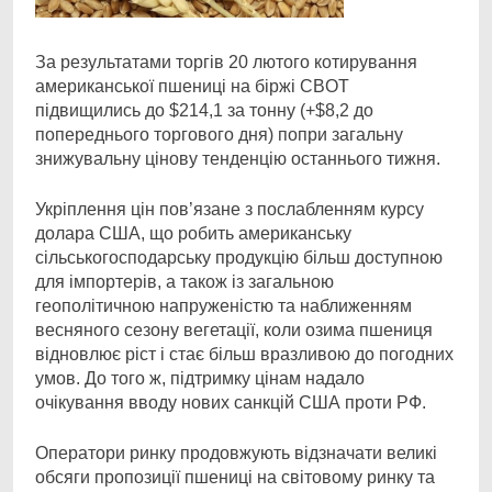
За результатами торгів 20 лютого котирування
американської пшениці на біржі CBOT
підвищились
до $214,1 за тонну (+$8,2 до
попереднього торгового дня) попри загальну
знижувальну цінову тенденцію останнього тижня.
Укріплення цін пов’язане з послабленням курсу
долара США, що робить американську
сільськогосподарську продукцію більш доступною
для імпортерів, а також із загальною
геополітичною напруженістю та наближенням
весняного сезону вегетації, коли озима пшениця
відновлює ріст і стає більш вразливою до погодних
умов. До того ж, підтримку цінам надало
очікування вводу нових санкцій США проти РФ.
Оператори ринку продовжують відзначати великі
обсяги пропозиції пшениці на світовому ринку та