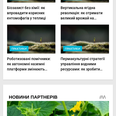
Біозахист без хімії: як
Вертикальна ягідна
впровадити корисних
революція: як отримати
ентомофагів у теплиці
великий врожай на
мінімальній площі
ПРАКТИКИ
ПРАКТИКИ
Роботизовані помічники:
Пермакультурні стратегії
як автономні наземні
управління водними
платформи змінюють
ресурсами: як зробити
догляд за органічними
мале господарство стійким
овочами
до посухи