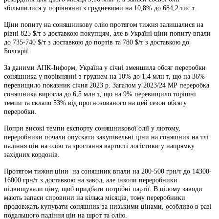
збільшилися у порівнянні з грудневими на 10,8% до 684,2 тис т.
Ціни попиту на соняшникову олію протягом тижня залишалися на
рівні 825 $/т з доставкою покупцям, але в Україні ціни попиту впали
до 735-740 $/т з доставкою до портів та 780 $/т з доставкою до
Болгарії.
За даними АПК-Інформ, Україна у січні зменшила обсяг переробки
соняшника у порівнянні з груднем на 10% до 1,4 млн т, що на 36%
перевищило показник січня 2023 р. Загалом у 2023/24 МР переробка
соняшника виросла до 6,5 млн т, що на 9% перевищило торішні
темпи та склало 53% від прогнозованого на цей сезон обсягу
переробки.
Попри високі темпи експорту соняшникової олії у лютому,
переробники почали опускати закупівельні ціни на соняшник на тлі
падіння цін на олію та зростання вартості логістики у напрямку
західних кордонів.
Протягом тижня ціни на соняшник впали на 200-500 грн/т до 14300-
16000 грн/т з доставкою на завод, але інколи переробники
підвищували ціну, щоб придбати потрібні партії. В цілому заводи
мають запаси сировини на кілька місяців, тому переробники
продовжать купувати соняшник за низькими цінами, особливо в разі
подальшого падіння цін на шрот та олію.