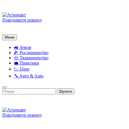
Перейти
до
вмісту
Повідомити новину
Агронавт
Новини українського агробізнесу
Меню
🚜 Земля
🌽 Рослинництво
🐽 Тваринництво
💼 Практики
📉 Ціни
🔧 Agro & Auto
Пошук:
Повідомити новину
Агронавт
Новини українського агробізнесу