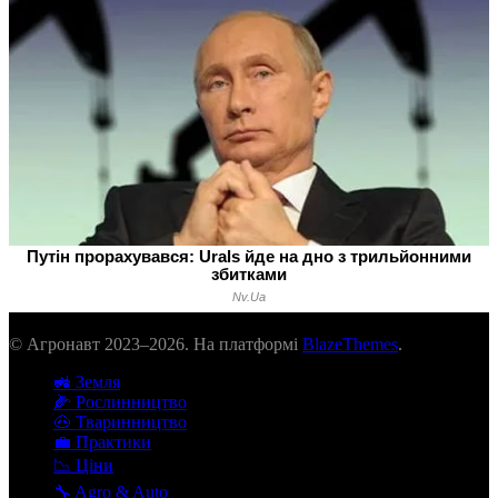
© Агронавт 2023–2026. На платформі
BlazeThemes
.
🚜 Земля
🌽 Рослинництво
🐽 Тваринництво
💼 Практики
📉 Ціни
🔧 Agro & Auto