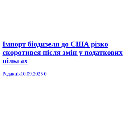
Імпорт біодизеля до США різко
скоротився після змін у податкових
пільгах
Редакція
10.09.2025
0