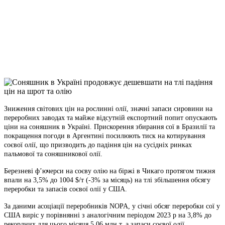
Telegram
Viber
X
Copy
Link
Print
Зниження світових цін на рослинні олії, значні запаси сировини на
переробних заводах та
майже відсутній експортний попит опускають
ціни на соняшник в Україні. Прискорення збирання сої в Бразилії та
покращення погоди в Аргентині посилюють тиск на котирування
соєвої олії, що призводить до падіння цін на сусідніх ринках
пальмової та соняшникової олії.
Березневі ф’ючерси на соєву олію на біржі в Чикаго протягом тижня
впали на 3,5% до 1004 $/т (-3% за місяць) на тлі збільшення обсягу
переробки та запасів соєвої олії у США.
За даними асоціації переробників NOPA, у січні обсяг переробки сої у
США виріс у порівнянні з аналогічним періодом 2023 р на 3,8% до
рекордних для цього місяця 5,06 млн т, а запаси соєвої олії