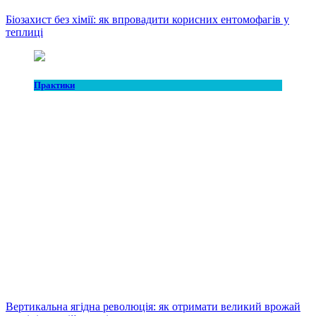
Біозахист без хімії: як впровадити корисних ентомофагів у
теплиці
Практики
Вертикальна ягідна революція: як отримати великий врожай