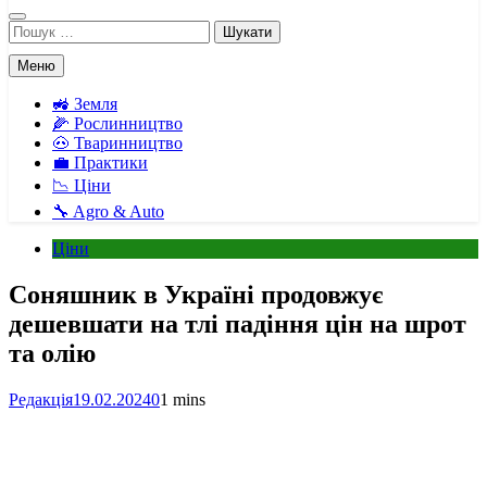
Пошук:
Меню
🚜 Земля
🌽 Рослинництво
🐽 Тваринництво
💼 Практики
📉 Ціни
🔧 Agro & Auto
Ціни
Соняшник в Україні продовжує
дешевшати на тлі падіння цін на шрот
та олію
Редакція
19.02.2024
0
1 mins
Facebook