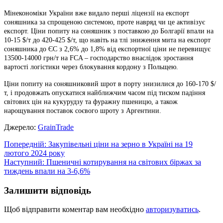
Мінекономіки України вже видало перші ліцензії на експорт
соняшника за спрощеною системою, проте навряд чи це активізує
експорт. Ціни попиту на соняшник з поставкою до Болгарії впали на
10-15 $/т до 420-425 $/т, що навіть на тлі зниження мита на експорт
соняшника до ЄС з 2,6% до 1,8% від експортної ціни не перевищує
13500-14000 грн/т на FCA – господарство внаслідок зростання
вартості логістики через блокування кордону з Польщею.
Ціни попиту на соняшниковий шрот в порту знизилися до 160-170 $/
т, і продовжать опускатися найближчим часом під тиском падіння
світових цін на кукурудзу та фуражну пшеницю, а також
нарощування поставок соєвого шроту з Аргентини.
Джерело:
GrainTrade
Навігація
Попередній:
Закупівельні ціни на зерно в Україні на 19
лютого 2024 року
записів
Наступний:
Пшеничні котирування на світових біржах за
тиждень впали на 3-6,6%
Залишити відповідь
Щоб відправити коментар вам необхідно
авторизуватись
.