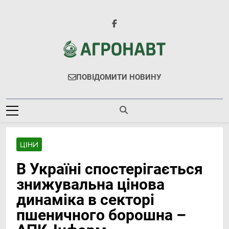
Перейти
до
вмісту
Агронавт
Новини Українського Агробізнесу
ПОВІДОМИТИ НОВИНУ
ЦІНИ
В Україні спостерігається
знижувальна цінова
динаміка в секторі
пшеничного борошна –