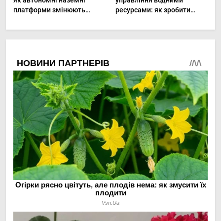
як автономні наземні
управління водними
платформи змінюють
ресурсами: як зробити
догляд за органічними
мале господарство стійким
овочами
до посухи