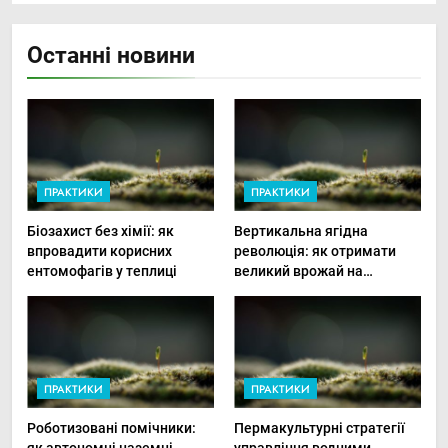
Останні новини
ПРАКТИКИ
ПРАКТИКИ
Біозахист без хімії: як
Вертикальна ягідна
впровадити корисних
революція: як отримати
ентомофагів у теплиці
великий врожай на
мінімальній площі
ПРАКТИКИ
ПРАКТИКИ
Роботизовані помічники:
Пермакультурні стратегії