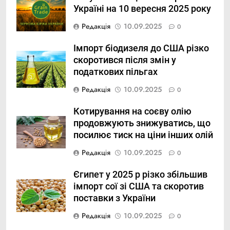
Україні на 10 вересня 2025 року
Редакція
10.09.2025
0
Імпорт біодизеля до США різко
скоротився після змін у
податкових пільгах
Редакція
10.09.2025
0
Котирування на соєву олію
продовжують знижуватись, що
посилює тиск на ціни інших олій
Редакція
10.09.2025
0
Єгипет у 2025 р різко збільшив
імпорт сої зі США та скоротив
поставки з України
Редакція
10.09.2025
0