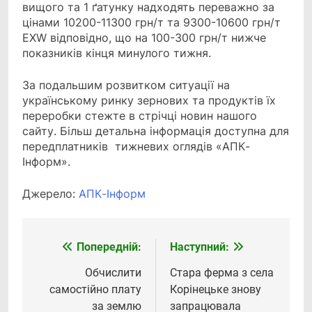
вищого та 1 ґатунку надходять переважно за
цінами 10200-11300 грн/т та 9300-10600 грн/т
EXW відповідно, що на 100-300 грн/т нижче
показників кінця минулого тижня.
За подальшим розвитком ситуації на
українському ринку зернових та продуктів їх
переробки стежте в стрічці новин нашого
сайту. Більш детальна інформація доступна для
передплатників тижневих оглядів «АПК-
Інформ».
Джерело:
АПК-Інформ
Попередній:
Наступний:
Навігація
записів
Обчислити
Стара ферма з села
самостійно плату
Корінецьке знову
за землю
запрацювала