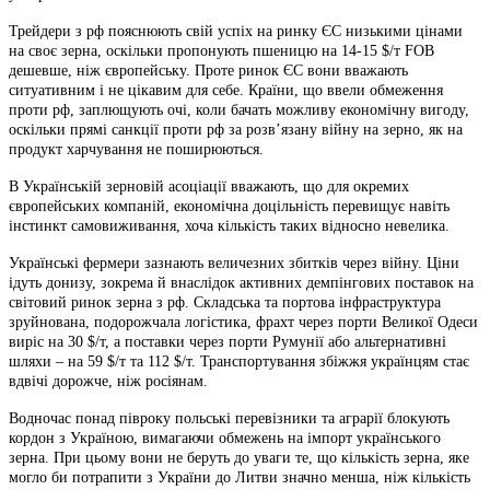
Трейдери з рф пояснюють свій успіх на ринку ЄС низькими цінами
на своє зерна, оскільки пропонують пшеницю на 14-15 $/т FOB
дешевше, ніж європейську. Проте ринок ЄС вони вважають
ситуативним і не цікавим для себе. Країни, що ввели обмеження
проти рф, заплющують очі, коли бачать можливу економічну вигоду,
оскільки прямі санкції проти рф за розв’язану війну на зерно, як на
продукт харчування не поширюються.
В Українській зерновій асоціації вважають, що для окремих
європейських компаній, економічна доцільність перевищує навіть
інстинкт самовиживання, хоча кількість таких відносно невелика.
Українські фермери зазнають величезних збитків через війну. Ціни
ідуть донизу, зокрема й внаслідок активних демпінгових поставок на
світовий ринок зерна з рф. Складська та портова інфраструктура
зруйнована, подорожчала логістика, фрахт через порти Великої Одеси
виріс на 30 $/т, а поставки через порти Румунії або альтернативні
шляхи – на 59 $/т та 112 $/т. Транспортування збіжжя українцям стає
вдвічі дорожче, ніж росіянам.
Водночас понад півроку польські перевізники та аграрії блокують
кордон з Україною, вимагаючи обмежень на імпорт українського
зерна. При цьому вони не беруть до уваги те, що кількість зерна, яке
могло би потрапити з України до Литви значно менша, ніж кількість