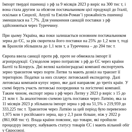
Імпорт твердої пшениці з рф за 9 місяців 2023 р виріс на 300 тис т, і
вона стала другим за обсягом постачальником цієї продукції до Італії,
оскільки в Сицилії, Апулії та Емілія-Роман’ї урожайність пшениці
зменшилася на 7,7%. Для уникнення санкцій поставки з рф
здійснюються через Туреччину.
При цьому Україна, яка поки залишається основним постачальником
зерна до ЄС, за рік скоротила його поставки на 25% до 1,2 млн т, тоді
як Бразилія збільшила до 1,1 млн т, а Туреччина – до 204 тис т.
Європа ввела санкції проти рф, проте не обмежила імпорт її
агропродукції. Суходолом зерно потрапляє з рф до ЄС через країни
Балтії та Білорусь. Дві великі калінінградські компанії експортують
зерно транзитом через порти Литви та мають дозвіл на транзит її
територією. Податки за них сплачує литовський експедитор. Далі
литовська компанія купує зерно, яке далі направляє до третіх країн. У
схемі беруть участь литовські посередники та логістичні компанії.
Таким чином, експорт зерна з рф через Литву у 2023 р виріс з 15 до
21 млн т. За аналогічною схемою ідуть поставки через Латвію, яка за
11 місяців 2023 р збільшила імпорт зерна з рф на 51,5% з 219,959 до
333,225 тис т. Транзитом через Латвію за цей період було перевезено
1,975 млн т російського зерна, що у 2,3 рази більше, ніж у 2022 р
(861,068 тис т). Влада країни пояснює, що товари, які пройшли
процедуру імпорту, набувають статусу товарів ЄС і мають вільний обіг
у Євросоюзі.