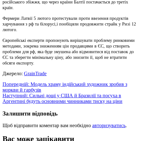
російського збіжжя, що через країни Балтії постачається до третіх
країн.
Фермери Латвії 5 лютого протестували проти ввезення продуктів
харчування з рф та білорусі,і пообіцяли продовжити страйк у Ризі 12
лютого.
Європейські експерти пропонують вирішувати проблему ринковими
методами, зокрема зниженням цін продавцями в ЄС, що створить
проблеми для рф, яка буде змушена або відмовитися від поставок до
ЄС та зберегти мінімальну ціну, або знизити її, щоб не втратити
обсяги експорту.
Джерело:
GrainTrade
Навігація
Попередній:
Модель храму індійський художник зробив з
моркви й гарбузів
записів
Наступний:
Сильні дощі у США й Бразилії та посуха в
Аргентині будуть основними чинниками тиску на ціни
Залишити відповідь
Щоб відправити коментар вам необхідно
авторизуватись
.
Вас може зацікавити