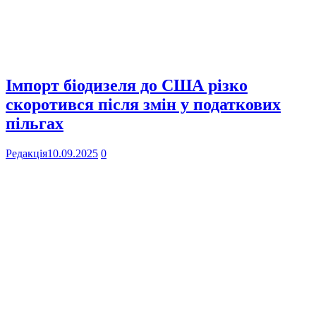
Імпорт біодизеля до США різко
скоротився після змін у податкових
пільгах
Редакція
10.09.2025
0