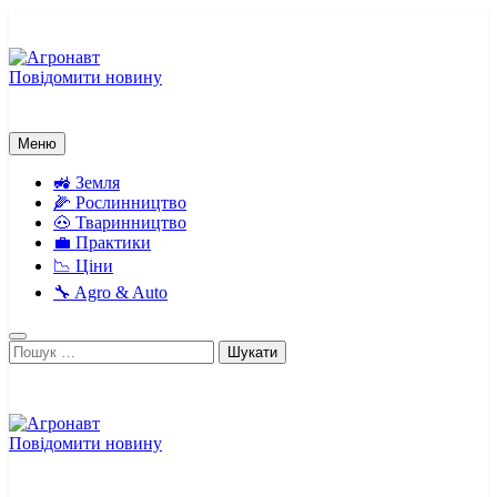
Перейти
до
вмісту
Повідомити новину
Агронавт
Новини українського агробізнесу
Меню
🚜 Земля
🌽 Рослинництво
🐽 Тваринництво
💼 Практики
📉 Ціни
🔧 Agro & Auto
Пошук:
Повідомити новину
Агронавт
Новини українського агробізнесу