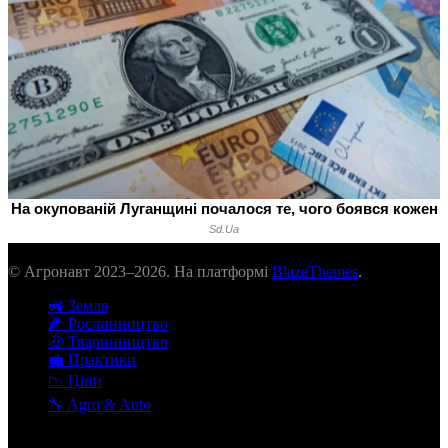
© Агронавт 2023–2026. На платформі
BlazeThemes
.
🚜 Земля
🌽 Рослинництво
🐽 Тваринництво
💼 Практики
📉 Ціни
🔧 Agro & Auto