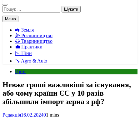
Пошук:
Меню
🚜 Земля
🌽 Рослинництво
🐽 Тваринництво
💼 Практики
📉 Ціни
🔧 Agro & Auto
Ціни
Невже гроші важливіші за існування,
або чому країни ЄС у 10 разів
збільшили імпорт зерна з рф?
Редакція
16.02.2024
0
1 mins
Facebook