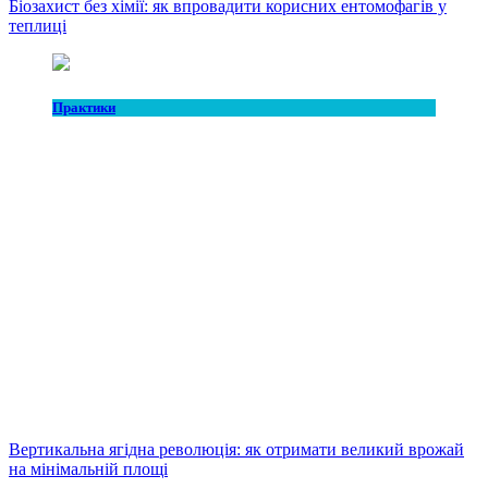
Біозахист без хімії: як впровадити корисних ентомофагів у
теплиці
Практики
Вертикальна ягідна революція: як отримати великий врожай
на мінімальній площі