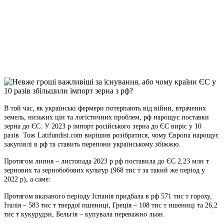
Telegram
Viber
X
Copy
Link
Print
В той час, як українські фермери потерпають від війни, втрачених
земель, низьких цін та
логістичних проблем, рф нарощує поставки
зерна до ЄС. У 2023 р імпорт російського зерна до ЄС виріс у 10
разів. Тож Latifundist.com вирішив розібратися, чому Європа нарощує
закупівлі в рф та ставить перепони українському збіжжю.
Протягом липня – листопада 2023 р рф поставила до ЄС 2,23 млн т
зернових та зернобобових культур (968 тис т за такий же період у
2022 р), а саме:
Протягом вказаного періоду Іспанія придбала в рф 571 тис т гороху,
Італія – 583 тис т твердої пшениці, Греція – 108 тис т пшениці та 26,2
тис т кукурудзи, Бельгія – купувала переважно льон.