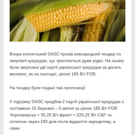
Вчора єгипетський GASC провів міжнародний тендер по
закупівлі кукурудзи, що трапляється дуже
рідко. На ньому
були закуплені дві партії української кукурудзи за досить
високою, як на сьогодні, ціною 185 $/т FOB.
На тендер були подані такі пропозиції:
У підсумку GASC придбав 2 партії української кукурудзи з
поставкою 15 березня – 5 квітня за ціною 185 $/т FOB
Чорноморськ + 35,25 $/т фрахт = 220,25 $/т C&F та
оплатою через 180 днів після відкриття акредитиву, а
саме: