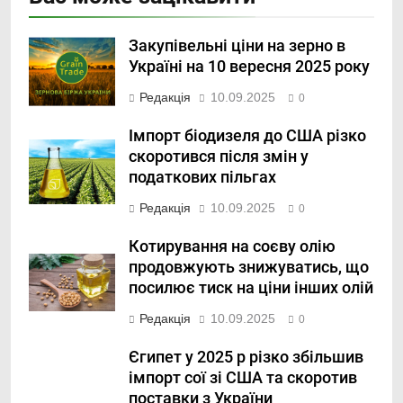
Закупівельні ціни на зерно в
Україні на 10 вересня 2025 року
Редакція
10.09.2025
0
Імпорт біодизеля до США різко
скоротився після змін у
податкових пільгах
Редакція
10.09.2025
0
Котирування на соєву олію
продовжують знижуватись, що
посилює тиск на ціни інших олій
Редакція
10.09.2025
0
Єгипет у 2025 р різко збільшив
імпорт сої зі США та скоротив
поставки з України