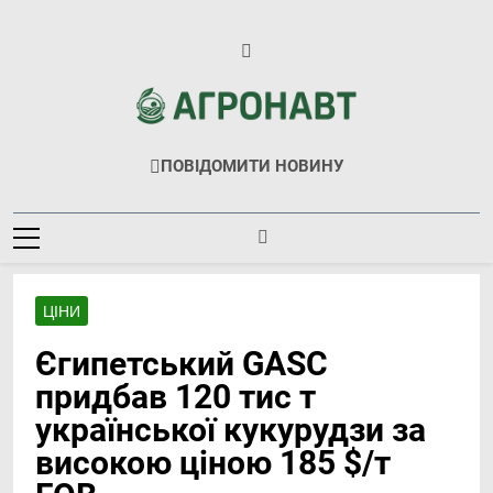
Перейти
до
вмісту
Агронавт
Новини Українського Агробізнесу
ПОВІДОМИТИ НОВИНУ
ЦІНИ
Єгипетський GASC
придбав 120 тис т
української кукурудзи за
високою ціною 185 $/т