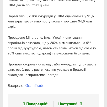
США дасть поштовх цінам.
Наразі площі сівби кукурудзи у США оцінюються у 91,6
млн акрів, що значно поступається торішнім 94,6 млн
акрів.
Проведене Мінагрополітики України опитування
виробників показало, що у 2024 р зменшаться на 9%
площі під кукурудзою, натомість збільшаться під соєю (у
70% опитаних господарств) та цукровими буряками.
Прогнози скорочення площ сівби кукурудзи підтримають
ціни, особливо в разі зниження урожаю в Бразилії
внаслідок несприятливої погоди.
Джерело:
GrainTrade
Попередній:
Наступний:
Навігація