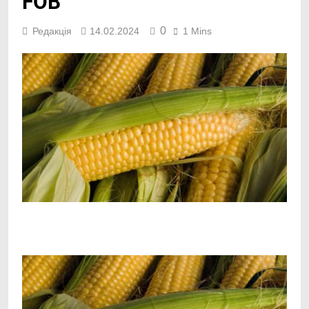
FOB
0
Редакція
14.02.2024
1 Mins
Facebook
Telegram
Viber
X
Copy
Print
Link