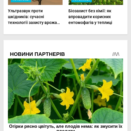
Ультразвук проти
Біозахист без хімії: як
шкідників: сучасні
впровадити корисних
технології захисту врожаю
ентомофагів у теплиці
в малих господарствах