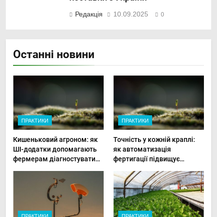
Редакція
10.09.2025
0
Останні новини
ПРАКТИКИ
ПРАКТИКИ
Кишеньковий агроном: як
Точність у кожній краплі:
ШІ-додатки допомагають
як автоматизація
фермерам діагностувати
фертигації підвищує
хвороби рослин миттєво
прибутки малого фермера
ПРАКТИКИ
ПРАКТИКИ