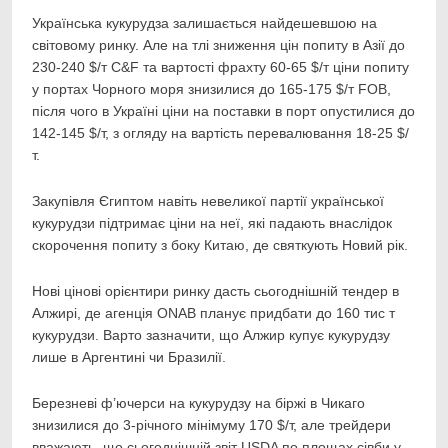
Українська кукурудза залишається найдешевшою на
світовому ринку. Але на тлі зниження цін попиту в Азії до
230-240 $/т C&F та вартості фрахту 60-65 $/т ціни попиту
у портах Чорного моря знизилися до 165-175 $/т FOB,
після чого в Україні ціни на поставки в порт опустилися до
142-145 $/т, з огляду на вартість перевалювання 18-25 $/
т.
Закупівля Єгиптом навіть невеликої партії української
кукурудзи підтримає ціни на неї, які падають внаслідок
скорочення попиту з боку Китаю, де святкують Новий рік.
Нові цінові орієнтири ринку дасть сьогоднішній тендер в
Алжирі, де агенція ONAB планує придбати до 160 тис т
кукурудзи. Варто зазначити, що Алжир купує кукурудзу
лише в Аргентині чи Бразилії.
Березневі ф’ючерси на кукурудзу на біржі в Чикаго
знизилися до 3-річного мінімуму 170 $/т, але трейдери
вважають, що сьогоднішній звіт USDA по площах сівби у