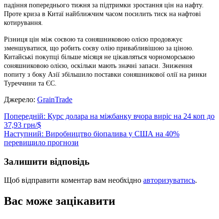
падіння попереднього тижня за підтримки зростання цін на нафту.
Проте криза в Китаї найближчим часом посилить тиск на нафтові
котирування.
Різниця цін між соєвою та соняшниковою олією продовжує
зменшуватися, що робить соєву олію привабливішою за ціною.
Китайські покупці більше місяця не цікавляться чорноморською
соняшниковою олією, оскільки мають значні запаси. Зниження
попиту з боку Азії збільшило поставки соняшникової олії на ринки
Туреччини та ЄС.
Джерело:
GrainTrade
Навігація
Попередній:
Курс долара на міжбанку вчора виріс на 24 коп до
37,93 грн/$
записів
Наступний:
Виробництво біопалива у США на 40%
перевищило прогнози
Залишити відповідь
Щоб відправити коментар вам необхідно
авторизуватись
.
Вас може зацікавити