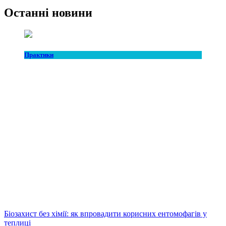
Останні новини
Практики
Біозахист без хімії: як впровадити корисних ентомофагів у
теплиці