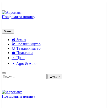
Перейти
до
вмісту
Повідомити новину
Агронавт
Новини українського агробізнесу
Меню
🚜 Земля
🌽 Рослинництво
🐽 Тваринництво
💼 Практики
📉 Ціни
🔧 Agro & Auto
Пошук:
Повідомити новину
Агронавт
Новини українського агробізнесу