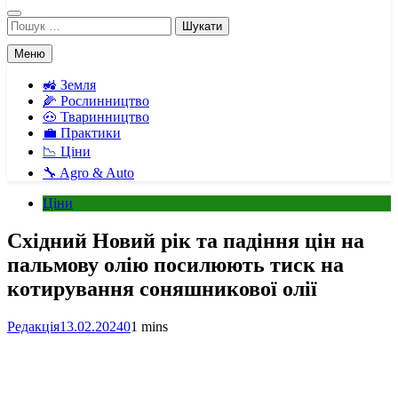
Пошук:
Меню
🚜 Земля
🌽 Рослинництво
🐽 Тваринництво
💼 Практики
📉 Ціни
🔧 Agro & Auto
Ціни
Східний Новий рік та падіння цін на
пальмову олію посилюють тиск на
котирування соняшникової олії
Редакція
13.02.2024
0
1 mins
Facebook