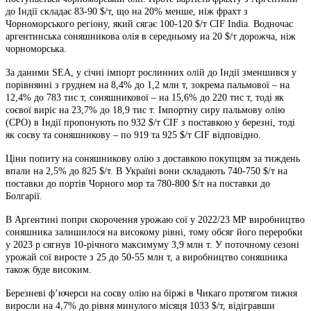
до Індії складає 83-90 $/т, що на 20% менше, ніж фрахт з
Чорноморського регіону, який сягає 100-120 $/т CIF India. Водночас
аргентинська соняшникова олія в середньому на 20 $/т дорожча, ніж
чорноморська.
За даними SEA, у січні імпорт рослинних олій до Індії зменшився у
порівнянні з груднем на 8,4% до 1,2 млн т, зокрема пальмової – на
12,4% до 783 тис т, соняшникової – на 15,6% до 220 тис т, тоді як
соєвої виріс на 23,7% до 18,9 тис т. Імпортну сиру пальмову олію
(СРО) в Індії пропонують по 932 $/т CIF з поставкою у березні, тоді
як соєву та соняшникову – по 919 та 925 $/т CIF відповідно.
Ціни попиту на соняшникову олію з доставкою покупцям за тиждень
впали на 2,5% до 825 $/т. В Україні вони складають 740-750 $/т на
поставки до портів Чорного мор та 780-800 $/т на поставки до
Болгарії.
В Аргентині попри скорочення урожаю сої у 2022/23 МР виробництво
соняшника залишилося на високому рівні, тому обсяг його переробки
у 2023 р сягнув 10-річного максимуму 3,9 млн т. У поточному сезоні
урожай сої виросте з 25 до 50-55 млн т, а виробництво соняшника
також буде високим.
Березневі ф’ючерси на соєву олію на біржі в Чикаго протягом тижня
виросли на 4,7% до рівня минулого місяця 1033 $/т, відігравши