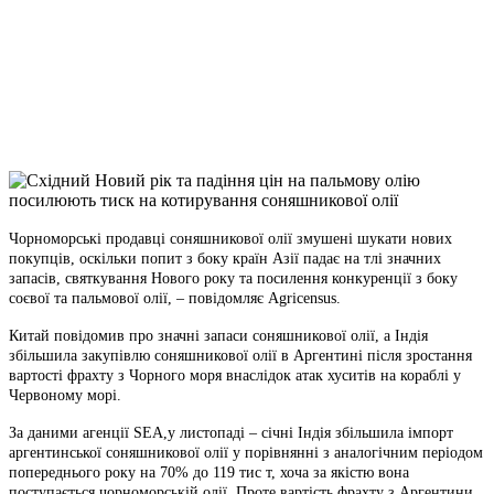
Telegram
Viber
X
Copy
Link
Print
Чорноморські продавці соняшникової олії змушені шукати нових
покупців, оскільки попит з
боку країн Азії падає на тлі значних
запасів, святкування Нового року та посилення конкуренції з боку
соєвої та пальмової олії, – повідомляє Agricensus.
Китай повідомив про значні запаси соняшникової олії, а Індія
збільшила закупівлю соняшникової олії в Аргентині після зростання
вартості фрахту з Чорного моря внаслідок атак хуситів на кораблі у
Червоному морі.
За даними агенції SEA,у листопаді – січні Індія збільшила імпорт
аргентинської соняшникової олії у порівнянні з аналогічним періодом
попереднього року на 70% до 119 тис т, хоча за якістю вона
поступається чорноморській олії. Проте вартість фрахту з Аргентини