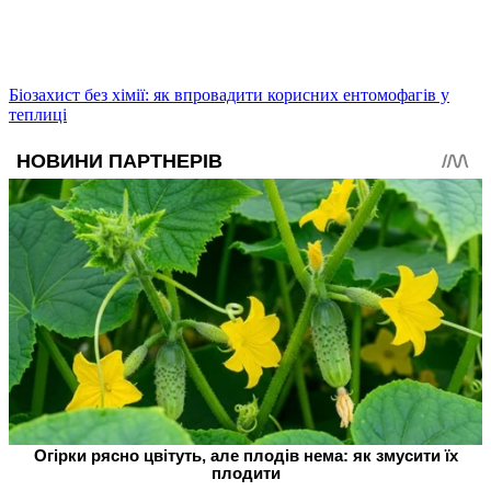
Біозахист без хімії: як впровадити корисних ентомофагів у
теплиці