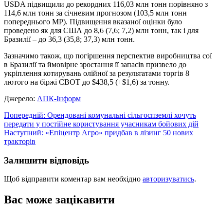
USDA підвищили до рекордних 116,03 млн тонн порівняно з
114,6 млн тонн за січневим прогнозом (103,5 млн тонн
попереднього МР). Підвищення вказаної оцінки було
проведено як для США до 8,6 (7,6; 7,2) млн тонн, так і для
Бразилії – до 36,3 (35,8; 37,3) млн тонн.
Зазначимо також, що погіршення перспектив виробництва сої
в Бразилії та ймовірне зростання її запасів призвело до
укріплення котирувань олійної за результатами торгів 8
лютого на біржі СВОТ до $438,5 (+$1,6) за тонну.
Джерело:
АПК-Інформ
Навігація
Попередній:
Орендовані комунальні сільгоспземлі хочуть
передати у постійне користування учасникам бойових дій
записів
Наступний:
«Епіцентр Агро» придбав в лізинг 50 нових
тракторів
Залишити відповідь
Щоб відправити коментар вам необхідно
авторизуватись
.
Вас може зацікавити