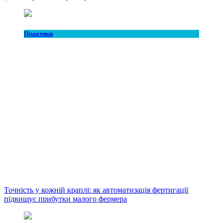
Практики
Точність у кожній краплі: як автоматизація фертигації
підвищує прибутки малого фермера