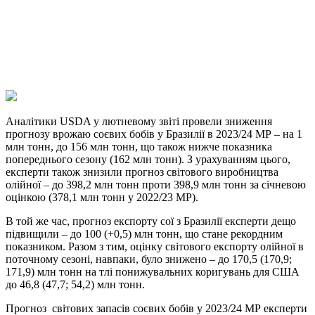
Viber
X
Copy
Link
Print
Аналітики USDA у лютневому звіті провели зниження
прогнозу врожаю соєвих бобів у Бразилії в
2023/24 МР – на 1
млн тонн, до 156 млн тонн, що також нижче показника
попереднього сезону (162 млн тонн). З урахуванням цього,
експерти також знизили прогноз світового виробництва
олійної – до 398,2 млн тонн проти 398,9 млн тонн за січневою
оцінкою (378,1 млн тонн у 2022/23 МР).
В той же час, прогноз експорту сої з Бразилії експерти дещо
підвищили – до 100 (+0,5) млн тонн, що стане рекордним
показником. Разом з тим, оцінку світового експорту олійної в
поточному сезоні, навпаки, було знижено – до 170,5 (170,9;
171,9) млн тонн на тлі понижувальних коригувань для США
до 46,8 (47,7; 54,2) млн тонн.
Прогноз світових запасів соєвих бобів у 2023/24 МР експерти