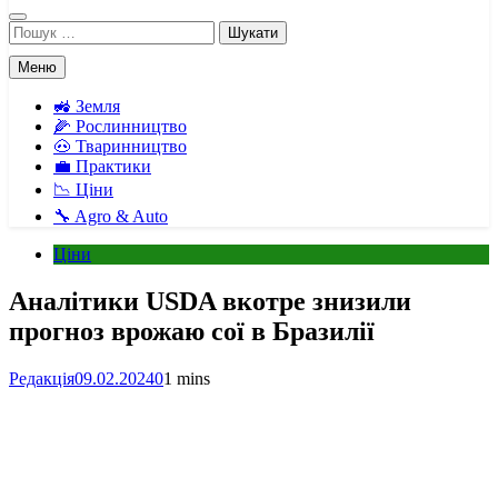
Пошук:
Меню
🚜 Земля
🌽 Рослинництво
🐽 Тваринництво
💼 Практики
📉 Ціни
🔧 Agro & Auto
Ціни
Аналітики USDA вкотре знизили
прогноз врожаю сої в Бразилії
Редакція
09.02.2024
0
1 mins
Facebook
Telegram