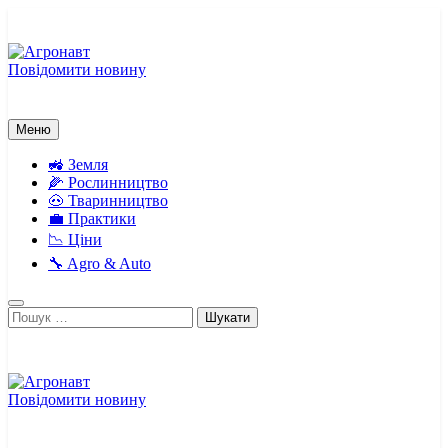
Перейти
до
вмісту
Повідомити новину
Агронавт
Новини українського агробізнесу
Меню
🚜 Земля
🌽 Рослинництво
🐽 Тваринництво
💼 Практики
📉 Ціни
🔧 Agro & Auto
Пошук:
Повідомити новину
Агронавт
Новини українського агробізнесу