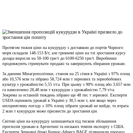
Viber
X
Copy
Link
Print
Протягом тижня ціни на кукурудзу з доставкою до портів Чорного
моря складали 148-153 $/т, але гривневі ціни на тлі зростання курсу
долара виросли на 50-100 грн/т до 6100-6250 грн/т. Виробники
продовжують стримувати продажі та завершують збирання урожаю.
За даними Мінагрополітики, станом на 25 січня в Україні з 97% площ
або 10,576 млн га зібрано 58,724 млн т зернових та зернобобових
культур з урожайністю 5,55 т/га. При цьому з 90% площ або 3,657 млн
га намолочено 28,48 млн т кукурудзи з урожайністю 7,79 т/га.
Зокрема за останній тиждень зібрано ще 48 тис т зернової. Експерти
USDA оцінюють урожай в Україні у 30,5 млн т, яле якщо через
несприятливу погоду з 10% площ зібрати урожай не вийде, то втрата
2 млн т кукурудзи може призвести до зростання цін.
Світові ціни на кукурудзу залишаються під тиском збільшення
прогнозів урожаю в Аргентині та низьких темпів експорту з США.
Експерти Зернової біржі Буенос-Айресу BAGE підвищили прогноз