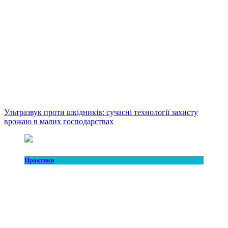
Ультразвук проти шкідників: сучасні технології захисту
врожаю в малих господарствах
Практики