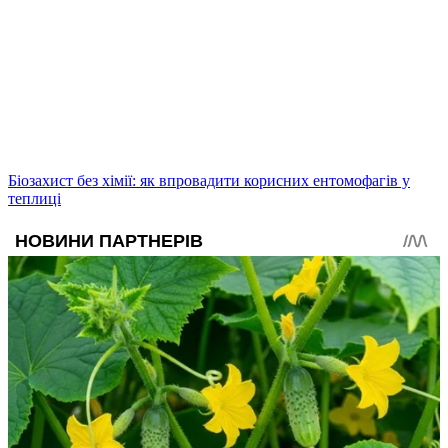
Біозахист без хімії: як впровадити корисних ентомофагів у
теплиці