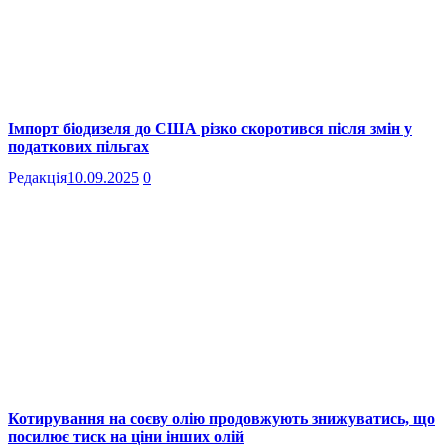
Імпорт біодизеля до США різко скоротився після змін у
податкових пільгах
Редакція
10.09.2025
0
Котирування на соєву олію продовжують знижуватись, що
посилює тиск на ціни інших олій