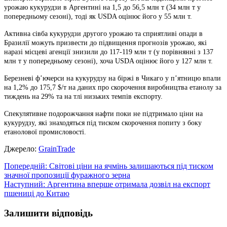
урожаю кукурудзи в Аргентині на 1,5 до 56,5 млн т (34 млн т у
попередньому сезоні), тоді як USDA оцінює його у 55 млн т.
Активна сівба кукурудзи другого урожаю та сприятливі опади в
Бразилії можуть призвести до підвищення прогнозів урожаю, які
наразі місцеві агенції знизили до 117-119 млн т (у порівнянні з 137
млн т у попередньому сезоні), хоча USDA оцінює його у 127 млн т.
Березневі ф’ючерси на кукурудзу на біржі в Чикаго у п’ятницю впали
на 1,2% до 175,7 $/т на даних про скорочення виробництва етанолу за
тиждень на 29% та на тлі низьких темпів експорту.
Спекулятивне подорожчання нафти поки не підтримало ціни на
кукурудзу, які знаходяться під тиском скорочення попиту з боку
етанолової промисловості.
Джерело:
GrainTrade
Навігація
Попередній:
Світові ціни на ячмінь залишаються під тиском
значної пропозиції фуражного зерна
записів
Наступний:
Аргентина вперше отримала дозвіл на експорт
пшениці до Китаю
Залишити відповідь