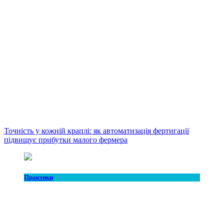
Точність у кожній краплі: як автоматизація фертигації
підвищує прибутки малого фермера
Практики