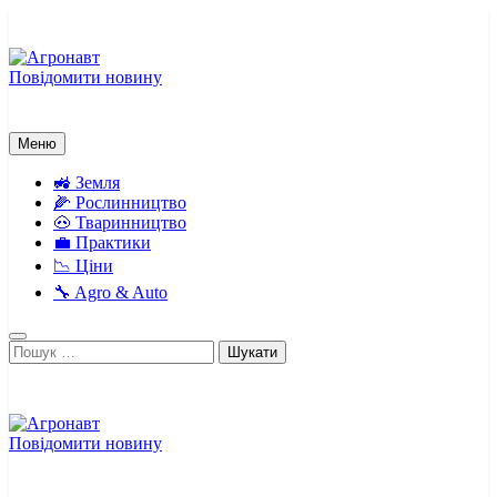
Перейти
до
вмісту
Повідомити новину
Агронавт
Новини українського агробізнесу
Меню
🚜 Земля
🌽 Рослинництво
🐽 Тваринництво
💼 Практики
📉 Ціни
🔧 Agro & Auto
Пошук:
Повідомити новину
Агронавт
Новини українського агробізнесу