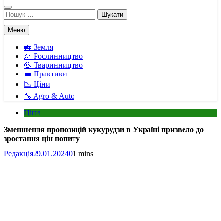
Пошук:
Меню
🚜 Земля
🌽 Рослинництво
🐽 Тваринництво
💼 Практики
📉 Ціни
🔧 Agro & Auto
Ціни
Зменшення пропозицій кукурудзи в Україні призвело до
зростання цін попиту
Редакція
29.01.2024
0
1 mins
Facebook
Telegram