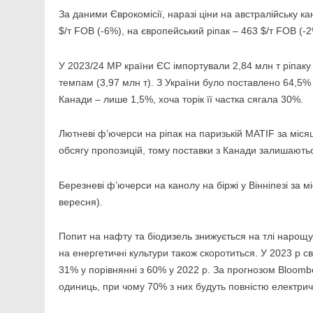
За даними Єврокомісії, наразі ціни на австралійську к
$/т FOB (-6%), на європейський ріпак – 463 $/т FOB (-2
У 2023/24 МР країни ЄС імпортували 2,84 млн т ріпаку 
темпам (3,97 млн т). З України було поставлено 64,5% ц
Канади – лише 1,5%, хоча торік її частка сягала 30%.
Лютневі ф’ючерси на ріпак на паризькій MATIF за місяц
обсягу пропозицій, тому поставки з Канади залишают
Березневі ф’ючерси на канолу на біржі у Вінніпезі за м
вересня).
Попит на нафту та біодизель знижується на тлі нарощ
на енергетичні культури також скоротиться. У 2023 р с
31% у порівнянні з 60% у 2022 р. За прогнозом Bloomb
одиниць, при чому 70% з них будуть повністю електри