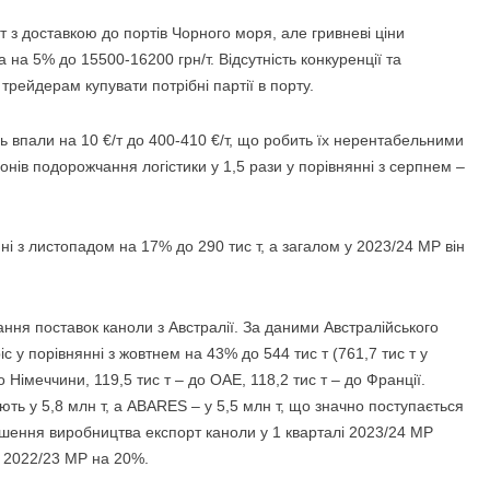
/т з доставкою до портів Чорного моря, але гривневі ціни
 на 5% до 15500-16200 грн/т. Відсутність конкуренції та
рейдерам купувати потрібні партії в порту.
ць впали на 10 €/т до 400-410 €/т, що робить їх нерентабельними
нів подорожчання логістики у 1,5 рази у порівнянні з серпнем –
нні з листопадом на 17% до 290 тис т, а загалом у 2023/24 МР він
ння поставок каноли з Австралії. За даними Австралійського
с у порівнянні з жовтнем на 43% до 544 тис т (761,7 тис т у
о Німеччини, 119,5 тис т – до ОАЕ, 118,2 тис т – до Франції.
ть у 5,8 млн т, а ABARES – у 5,5 млн т, що значно поступається
ншення виробництва експорт каноли у 1 кварталі 2023/24 МР
м 2022/23 МР на 20%.