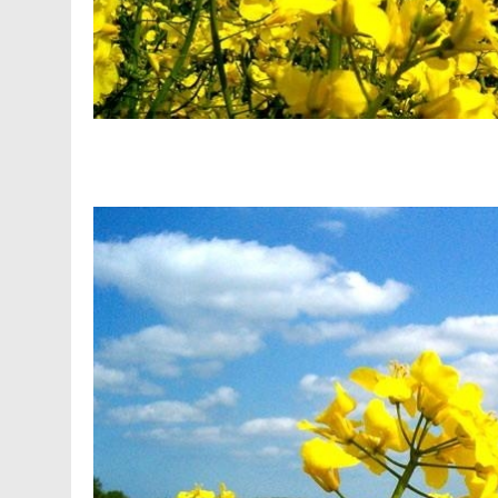
Facebook
Telegram
Viber
X
Copy
Print
Link