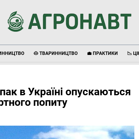
Агронавт
Новини Українського Агробізнесу
ЛИННИЦТВО
🐽 ТВАРИННИЦТВО
💼 ПРАКТИКИ
📉 Ц
іпак в Україні опускаються
ртного попиту