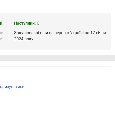
й:
Наступний:
ти
Закупівельні ціни на зерно в Україні на 17 січня
ня
2024 року
оризуватись
.