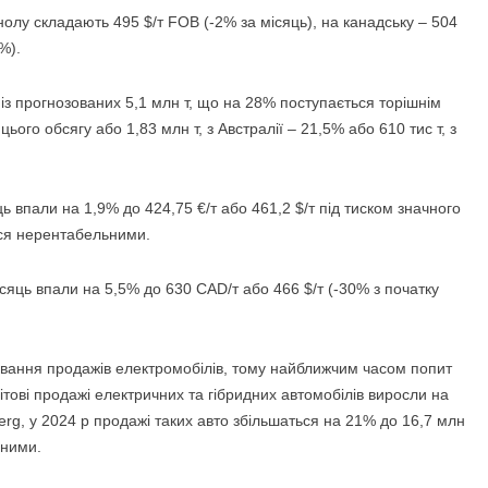
анолу складають 495 $/т FOB (-2% за місяць), на канадську – 504
%).
із прогнозованих 5,1 млн т, що на 28% поступається торішнім
ього обсягу або 1,83 млн т, з Австралії – 21,5% або 610 тис т, з
ь впали на 1,9% до 424,75 €/т або 461,2 $/т під тиском значного
ься нерентабельними.
ісяць впали на 5,5% до 630 CAD/т або 466 $/т (-30% з початку
ування продажів електромобілів, тому найближчим часом попит
вітові продажі електричних та гібридних автомобілів виросли на
erg, у 2024 р продажі таких авто збільшаться на 21% до 16,7 млн
чними.