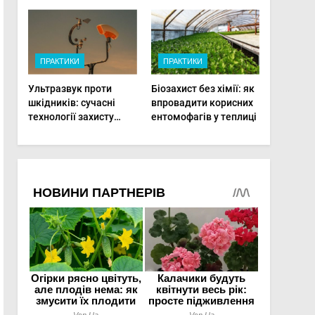
фермерам
фертигації підвищує
діагностувати хвороби
прибутки малого
рослин миттєво
фермера
ПРАКТИКИ
ПРАКТИКИ
Ультразвук проти
Біозахист без хімії: як
шкідників: сучасні
впровадити корисних
технології захисту
ентомофагів у теплиці
врожаю в малих
господарствах