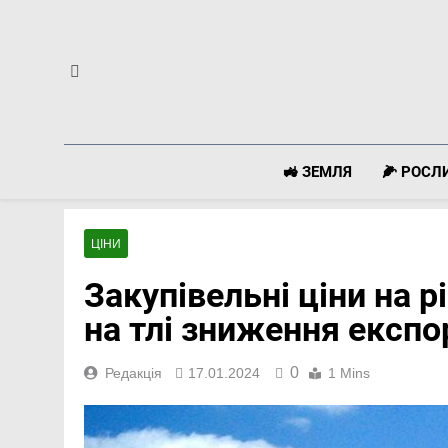
Перейти
до
вмісту
🚜 ЗЕМЛЯ
🌽 РОС
ЦІНИ
Закупівельні ціни на р
на тлі зниження експо
0
Редакція
17.01.2024
1 Mins