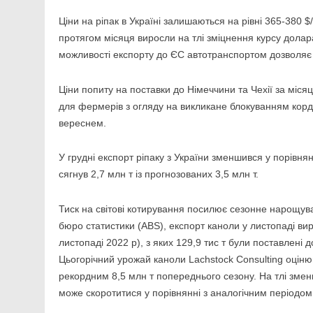
Ціни на ріпак в Україні залишаються на рівні 365-380 $
протягом місяця виросли на тлі зміцнення курсу долара
можливості експорту до ЄС автотранспортом дозволяє т
Ціни попиту на поставки до Німеччини та Чехії за міся
для фермерів з огляду на викликане блокуванням кордо
вереснем.
У грудні експорт ріпаку з України зменшився у порівня
сягнув 2,7 млн т із прогнозованих 3,5 млн т.
Тиск на світові котирування посилює сезонне нарощува
бюро статистики (ABS), експорт каноли у листопаді вирі
листопаді 2022 р), з яких 129,9 тис т були поставлені д
Цьогорічний урожай каноли Lachstock Consulting оцінюю
рекордним 8,5 млн т попереднього сезону. На тлі зме
може скоротитися у порівнянні з аналогічним періодо