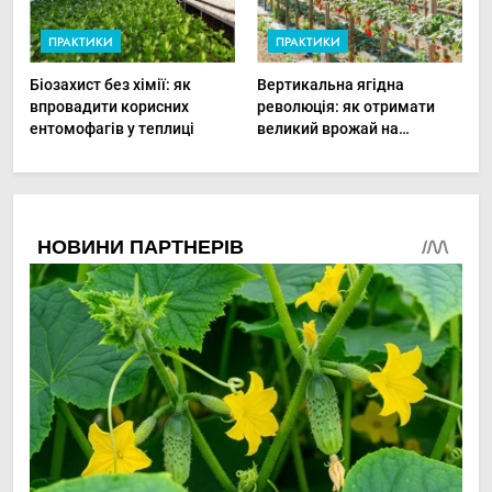
ПРАКТИКИ
ПРАКТИКИ
Біозахист без хімії: як
Вертикальна ягідна
впровадити корисних
революція: як отримати
ентомофагів у теплиці
великий врожай на
мінімальній площі