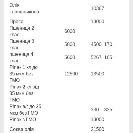
Олія
10367
соняшникова
Просо
13000
Пшениця 2
6000
клас
Пшениця 3
5800
4500
170
клас
пшениця 4
5600
5267
165
клас
Ріпак 1 кл до
35 мкм без
12500
13500
ГМО
Ріпак 2 кл від
35 мкм без
ГМО
Ріпак в/г до 25
330
335
мкм без ГМО
Ріпак з ГМО
13000
Соєва олія
21500