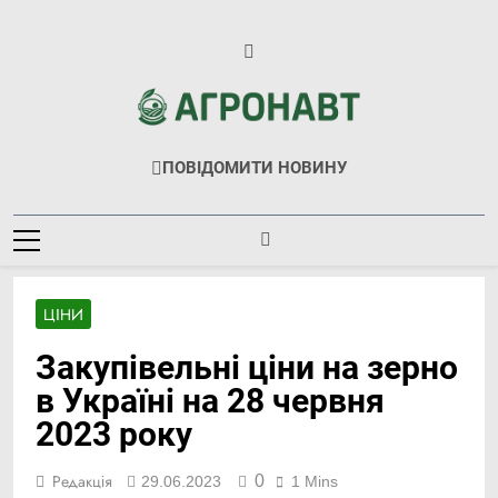
Перейти
до
вмісту
Агронавт
Новини Українського Агробізнесу
ПОВІДОМИТИ НОВИНУ
ЦІНИ
Закупівельні ціни на зерно
в Україні на 28 червня
2023 року
0
Редакція
29.06.2023
1 Mins