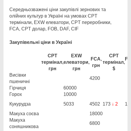
Середньозважені ціни закупівлі зернових та
олійних культур в Україні на умовах CPT
термінали, EXW елеватори, CPT переробники,
FCA, CPT долар, FOB, DAF, CIF
Закупівельні ціни в Україні
CPT
EXW
CPT
FCA,
FO
термінал,
елеватори,
термінал,
грн
грн
грн
$
Висівки
4200
пшеничні
Гірчиця
60000
Горох
10000
Кукурудза
5033
4502
173
↓ 2
19
Макуха соєва
18000
Макуха
6800
соняшникова