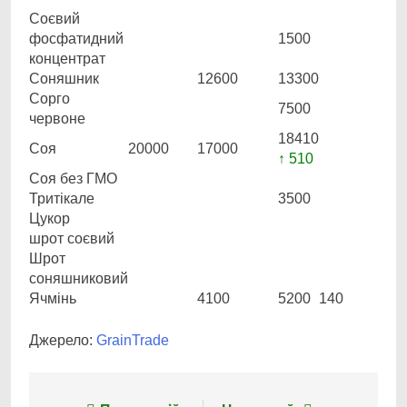
Соєвий
фосфатидний
1500
концентрат
Соняшник
12600
13300
Сорго
7500
червоне
18410
Соя
20000
17000
↑ 510
Соя без ГМО
Тритікале
3500
Цукор
шрот соєвий
Шрот
соняшниковий
Ячмінь
4100
5200
140
Джерело:
GrainTrade