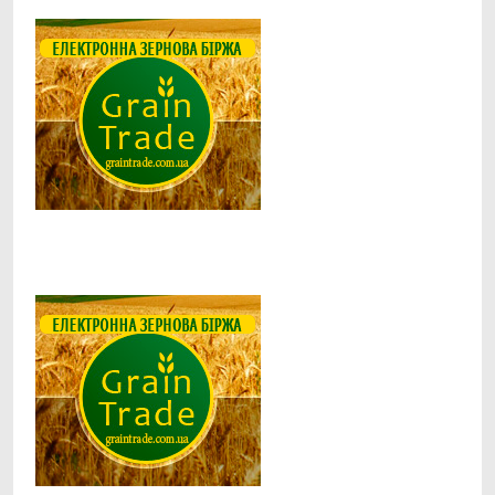
Facebook
Telegram
Viber
X
Copy
Print
Link