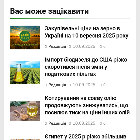
Вас може зацікавити
Закупівельні ціни на зерно в
Україні на 10 вересня 2025 року
Редакція
10.09.2025
0
Імпорт біодизеля до США різко
скоротився після змін у
податкових пільгах
Редакція
10.09.2025
0
Котирування на соєву олію
продовжують знижуватись, що
посилює тиск на ціни інших олій
Редакція
10.09.2025
0
Єгипет у 2025 р різко збільшив