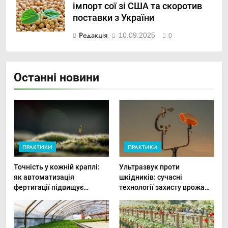
імпорт сої зі США та скоротив
поставки з України
Редакція
10.09.2025
0
Останні новини
ПРАКТИКИ
ПРАКТИКИ
Точність у кожній краплі:
Ультразвук проти
як автоматизація
шкідників: сучасні
фертигації підвищує
технології захисту врожаю
прибутки малого фермера
в малих господарствах