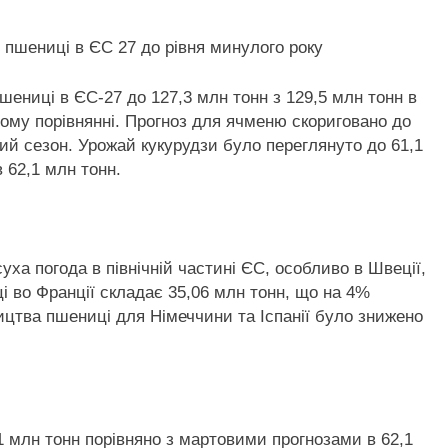
шениці в ЄС-27 до 127,3 млн тонн з 129,5 млн тонн в
ному порівнянні. Прогноз для ячменю скориговано до
ий сезон. Урожай кукурудзи було переглянуто до 61,1
 62,1 млн тонн.
ха погода в північній частині ЄС, особливо в Швеції,
ці во Франції складає 35,06 млн тонн, що на 4%
ицтва пшениці для Німеччини та Іспанії було знижено
1 млн тонн порівняно з мартовими прогнозами в 62,1