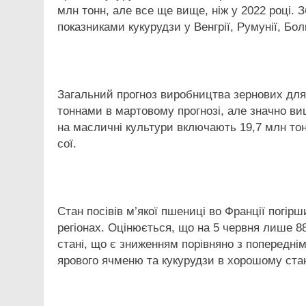
млн тонн, але все ще вище, ніж у 2022 році.
показниками кукурудзи у Венгрії, Румунії, Болг
Загальний прогноз виробництва зернових для 
тоннами в мартовому прогнозі, але значно вищ
на масличні культури включають 19,7 млн тон
сої.
Стан посівів м’якої пшениці во Франції погі
регіонах. Оцінюється, що на 5 червня лише 8
стані, що є зниженням порівняно з попередн
ярового ячменю та кукурудзи в хорошому стан