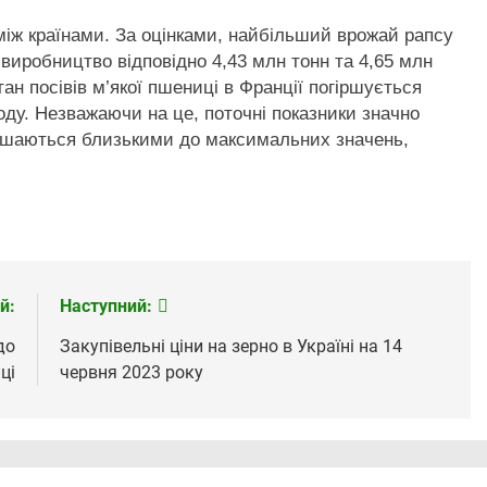
між країнами. За оцінками, найбільший врожай рапсу
я виробництво відповідно 4,43 млн тонн та 4,65 млн
ан посівів м’якої пшениці в Франції погіршується
ду. Незважаючи на це, поточні показники значно
лишаються близькими до максимальних значень,
й:
Наступний:
до
Закупівельні ціни на зерно в Україні на 14
ці
червня 2023 року