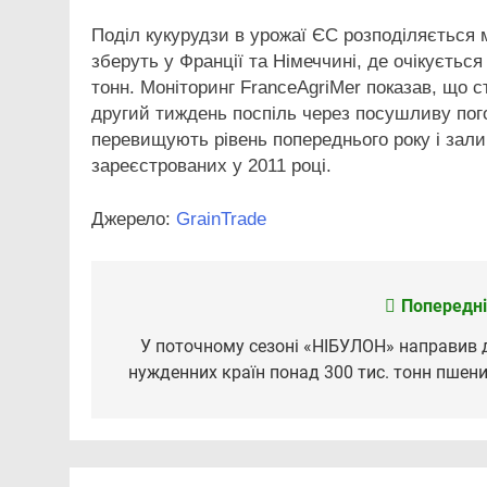
Поділ кукурудзи в урожаї ЄС розподіляється 
зберуть у Франції та Німеччині, де очікуєтьс
тонн. Моніторинг FranceAgriMer показав, що ст
другий тиждень поспіль через посушливу пого
перевищують рівень попереднього року і за
зареєстрованих у 2011 році.
Джерело:
GrainTrade
Попередні
Навігація
записів
У поточному сезоні «НІБУЛОН» направив 
нужденних країн понад 300 тис. тонн пшени