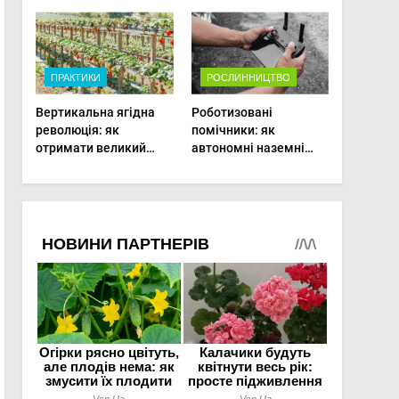
врожаю в малих
господарствах
ПРАКТИКИ
РОСЛИННИЦТВО
Вертикальна ягідна
Роботизовані
революція: як
помічники: як
отримати великий
автономні наземні
врожай на
платформи змінюють
мінімальній площі
догляд за органічними
овочами