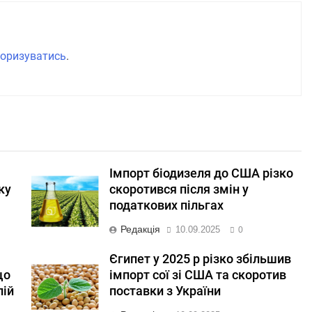
оризуватись
.
Імпорт біодизеля до США різко
ку
скоротився після змін у
податкових пільгах
Редакція
10.09.2025
0
Єгипет у 2025 р різко збільшив
що
імпорт сої зі США та скоротив
лій
поставки з України