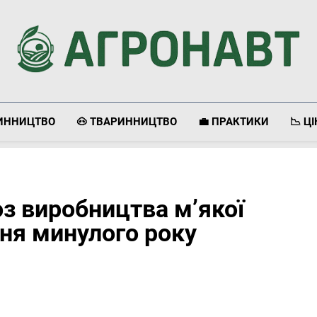
Агронавт
Новини Українського Агробізнесу
ЛИННИЦТВО
🐽 ТВАРИННИЦТВО
💼 ПРАКТИКИ
📉 Ц
оз виробництва м’якої
вня минулого року