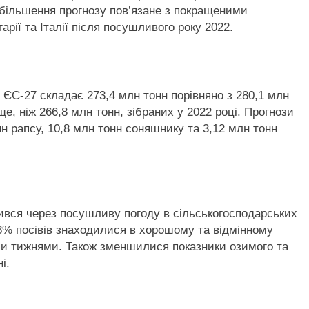
 Збільшення прогнозу пов’язане з покращеними
арії та Італії після посушливого року 2022.
ЄС-27 складає 273,4 млн тонн порівняно з 280,1 млн
е, ніж 266,8 млн тонн, зібраних у 2022 році. Прогнози
н рапсу, 10,8 млн тонн соняшнику та 3,12 млн тонн
ршився через посушливу погоду в сільськогосподарських
8% посівів знаходилися в хорошому та відмінному
іми тижнями. Також зменшилися показники озимого та
і.