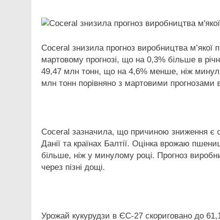
Link
Coceral знизила прогноз виробництва м’якої п
мартовому прогнозі, що на 0,3% більше в річ
49,47 млн тонн, що на 4,6% менше, ніж минул
млн тонн порівняно з мартовими прогнозами в
Coceral зазначила, що причиною зниження є су
Данії та країнах Балтії. Оцінка врожаю пшени
більше, ніж у минулому році. Прогноз виробн
через пізні дощі.
Урожай кукурудзи в ЄС-27 скориговано до 61,