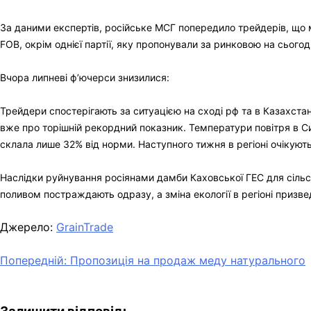
За даними експертів, російське МСГ попередило трейдерів, що м
FOB, окрім однієї партії, яку пропонували за ринковою на сьогод
Вчора липневі ф’ючерси знизилися:
Трейдери спостерігають за ситуацією на сході рф та в Казахста
вже про торішній рекордний показник. Температури повітря в Сиб
склала лише 32% від норми. Наступного тижня в регіоні очікуют
Наслідки руйнування росіянами дамби Каховської ГЕС для сільськ
поливом постраждають одразу, а зміна екології в регіоні призве
Джерело:
GrainTrade
Навігація
Попередній:
Пропозиція на продаж меду натурального
записів