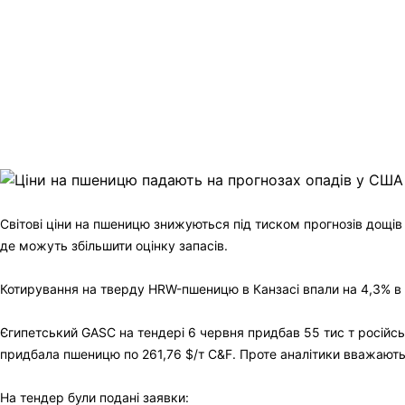
Facebook
Telegram
Viber
X
Copy
Link
Print
Світові ціни на пшеницю знижуються під тиском прогнозів дощі
де можуть збільшити оцінку запасів.
Котирування на тверду HRW-пшеницю в Канзасі впали на 4,3% в 
Єгипетський GASC на тендері 6 червня придбав 55 тис т російсько
придбала пшеницю по 261,76 $/т C&F. Проте аналітики вважають,
На тендер були подані заявки: