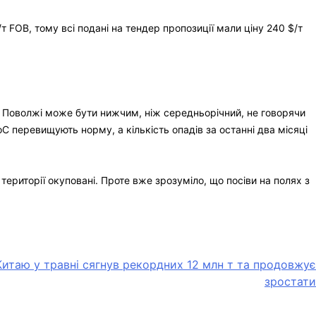
 FOB, тому всі подані на тендер пропозиції мали ціну 240 $/т
та Поволжі може бути нижчим, ніж середньорічний, не говорячи
С перевищують норму, а кількість опадів за останні два місяці
ериторії окуповані. Проте вже зрозуміло, що посіви на полях з
 Китаю у травні сягнув рекордних 12 млн т та продовжує
зростати