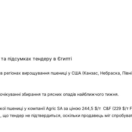
в в регіонах вирощування
пшениці у США (Канзас, Небраска, Півні
очікуванні збирання та рясних опадів найближчого тижня.
ї пшениці у компанії Agric SA за ціною 244,5 $/т C&F (229 $/т FO
 що тендер не підтвердиться, оскільки продавець міг спробуват