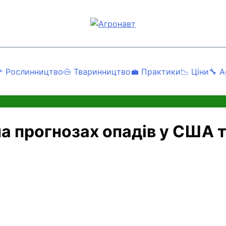
Агронавт
Новини українського агробізнесу
 Рослинництво
🐽 Тваринництво
💼 Практики
📉 Ціни
🔧 A
а прогнозах опадів у США т