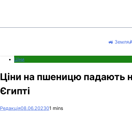
Перейти
до
вмісту
🚜 Земля

Ціни
Ціни на пшеницю падають н
Єгипті
Редакція
08.06.2023
0
1 mins