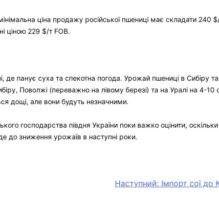
інімальна ціна продажу російської пшениці має складати 240 $/т
ні ціною 229 $/т FOB.
ні, де панує суха та спекотна погода. Урожай пшениці в Сибіру 
іру, Поволжі (переважно на лівому березі) та на Уралі на 4-10 о
ься дощі, але вони будуть незначними.
ого господарства півдня України поки важко оцінити, оскільки т
де до зниження урожаїв в наступні роки.
Наступний:
Імпорт сої до