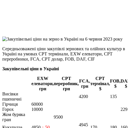
Viber
X
Copy
Link
Print
Середньозважені ціни закупівлі зернових та олійних культур в
Україні на умовах CPT
термінали, EXW елеватори, CPT
переробники, FCA, CPT долар, FOB, DAF, CIF
Закупівельні ціни в Україні
EXW
CPT
CPT
FCA,
FOB,
DA
елеватори,
переробник,
термінал,
грн
$
$
грн
грн
$
Висівки
4200
135
пшеничні
Гірчиця
60000
Горох
10000
229
Жом буряка
9500
гран
4945
Кукурудза
4850
↓ 50
170
180
160