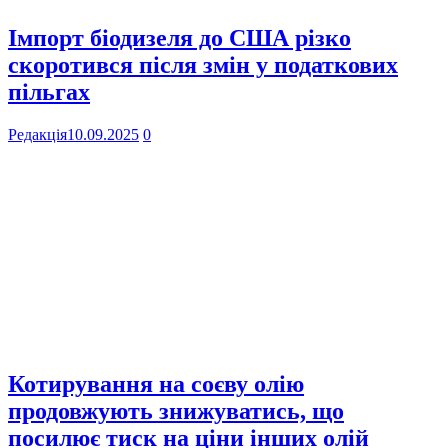
Імпорт біодизеля до США різко
скоротився після змін у податкових
пільгах
Редакція
10.09.2025
0
Котирування на соєву олію
продовжують знижуватись, що
посилює тиск на ціни інших олій