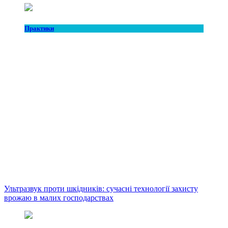
Практики
Ультразвук проти шкідників: сучасні технології захисту
врожаю в малих господарствах