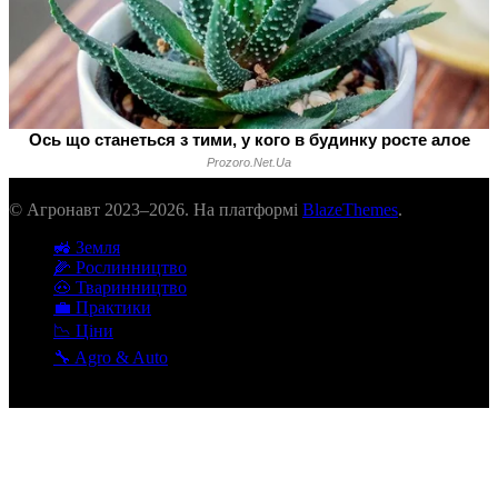
© Агронавт 2023–2026. На платформі
BlazeThemes
.
🚜 Земля
🌽 Рослинництво
🐽 Тваринництво
💼 Практики
📉 Ціни
🔧 Agro & Auto