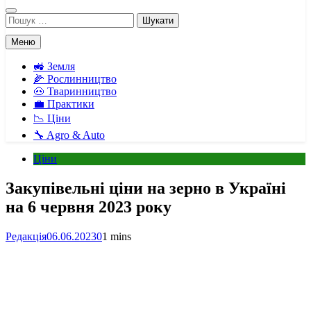
Пошук:
Меню
🚜 Земля
🌽 Рослинництво
🐽 Тваринництво
💼 Практики
📉 Ціни
🔧 Agro & Auto
Ціни
Закупівельні ціни на зерно в Україні
на 6 червня 2023 року
Редакція
06.06.2023
0
1 mins
Facebook
Telegram