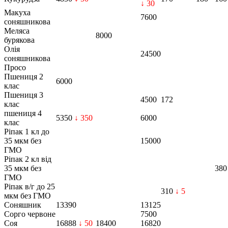
↓ 30
Макуха
7600
соняшникова
Меляса
8000
бурякова
Олія
24500
соняшникова
Просо
Пшениця 2
6000
клас
Пшениця 3
4500
172
клас
пшениця 4
5350
↓ 350
6000
клас
Ріпак 1 кл до
35 мкм без
15000
ГМО
Ріпак 2 кл від
35 мкм без
380
ГМО
Ріпак в/г до 25
310
↓ 5
мкм без ГМО
Соняшник
13390
13125
Сорго червоне
7500
Соя
16888
↓ 50
18400
16820