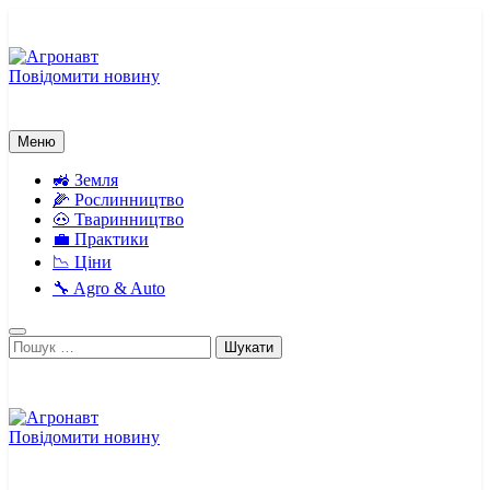
Перейти
до
вмісту
Повідомити новину
Агронавт
Новини українського агробізнесу
Меню
🚜 Земля
🌽 Рослинництво
🐽 Тваринництво
💼 Практики
📉 Ціни
🔧 Agro & Auto
Пошук:
Повідомити новину
Агронавт
Новини українського агробізнесу