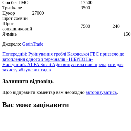
Соя без ГМО
17500
Тритікале
3500
Цукор
27000
шрот соєвий
Шрот
7500
240
соняшниковий
Ячмінь
150
Джерело:
GrainTrade
Навігація
Попередній:
Руйнування греблі Каховської ГЕС призвело до
затоплення одного з терміналів «НІБУЛОНа»
записів
Наступний:
ALFA Smart Agro випустила нові препарати для
захисту яблуневих садів
Залишити відповідь
Щоб відправити коментар вам необхідно
авторизуватись
.
Вас може зацікавити