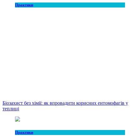
Практики
Біозахист без хімії: як впровадити корисних ентомофагів у
теплиці
Практики