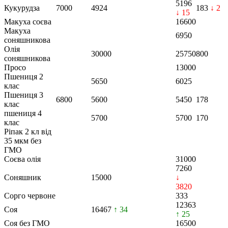
5196
Кукурудза
7000
4924
183
↓ 2
↓ 15
Макуха соєва
16600
Макуха
6950
соняшникова
Олія
30000
25750
800
соняшникова
Просо
13000
Пшениця 2
5650
6025
клас
Пшениця 3
6800
5600
5450
178
клас
пшениця 4
5700
5700
170
клас
Ріпак 2 кл від
35 мкм без
ГМО
Соєва олія
31000
7260
Соняшник
15000
↓
3820
Сорго червоне
333
12363
Соя
16467
↑ 34
↑ 25
Соя без ГМО
16500