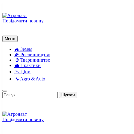
Перейти
до
вмісту
Повідомити новину
Агронавт
Новини українського агробізнесу
Меню
🚜 Земля
🌽 Рослинництво
🐽 Тваринництво
💼 Практики
📉 Ціни
🔧 Agro & Auto
Пошук:
Повідомити новину
Агронавт
Новини українського агробізнесу