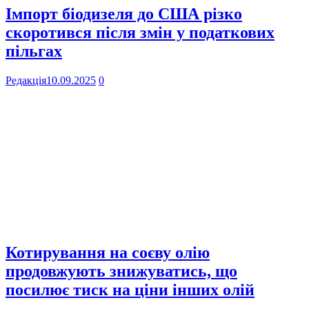
Імпорт біодизеля до США різко
скоротився після змін у податкових
пільгах
Редакція
10.09.2025
0
Котирування на соєву олію
продовжують знижуватись, що
посилює тиск на ціни інших олій