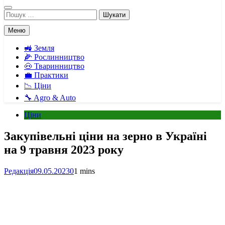
Пошук:
Меню
🚜 Земля
🌽 Рослинництво
🐽 Тваринництво
💼 Практики
📉 Ціни
🔧 Agro & Auto
Ціни
Закупівельні ціни на зерно в Україні
на 9 травня 2023 року
Редакція
09.05.2023
0
1 mins
Facebook
Telegram