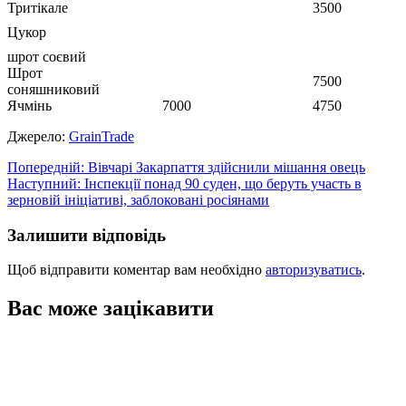
Тритікале
3500
Цукор
шрот соєвий
Шрот
7500
соняшниковий
Ячмінь
7000
4750
Джерело:
GrainTrade
Навігація
Попередній:
Вівчарі Закарпаття здійснили мішання овець
Наступний:
Інспекції понад 90 суден, що беруть участь в
записів
зерновій ініціативі, заблоковані росіянами
Залишити відповідь
Щоб відправити коментар вам необхідно
авторизуватись
.
Вас може зацікавити