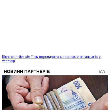
Біозахист без хімії: як впровадити корисних ентомофагів у
теплиці