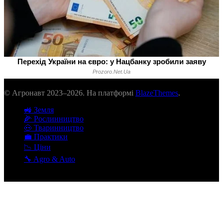
© Агронавт 2023–2026. На платформі
BlazeThemes
.
🚜 Земля
🌽 Рослинництво
🐽 Тваринництво
💼 Практики
📉 Ціни
🔧 Agro & Auto