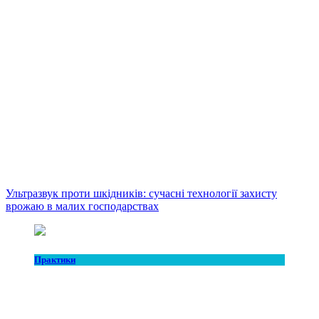
Ультразвук проти шкідників: сучасні технології захисту
врожаю в малих господарствах
Практики