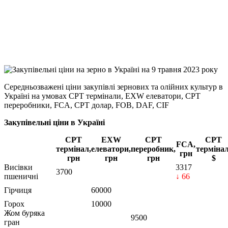
Viber
X
Copy
Link
Print
Середньозважені ціни закупівлі зернових та олійних культур в
Україні на умовах CPT
термінали, EXW елеватори, CPT
переробники, FCA, CPT долар, FOB, DAF, CIF
Закупівельні ціни в Україні
CPT
EXW
CPT
CPT
FCA,
термінал,
елеватори,
переробник,
термінал
грн
грн
грн
грн
$
Висівки
3317
3700
пшеничні
↓ 66
Гірчиця
60000
Горох
10000
Жом буряка
9500
гран