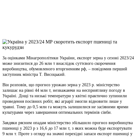
Viber
X
Copy
Link
Print
За оцінками Мінагрополітики України, експорт зерна у сезоні 2023/24
може знизитися до 26 млн т
внаслідок суттєвого скорочення
виробництва, обумовленого вторгненням рф, – повідомив перший
заступник міністра Т. Висоцький.
Він розповів, що прогноз урожаю зерна у 2023 р. міністерство
залишає на рівні 44 млн т, незважаючи на несприятливу погоду в
Україні. Дощі та низькі температури у квітні практично зупинили
проведення посівних робіт, які аграрії змогли відновити лише у
травні. Тому до 0,5 млн га можуть залишилися не засіяними ярими
культурами через завершення оптимальних термінів сівби.
Завдяки рясним опадам міністерство збільшило прогноз виробництва
пшениці у 2023 р з 16,6 до 17 млн т, з яких можна буде експортувати
9 млн т. Проте з огляду на значні перехідні запаси експорт пшениці у