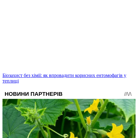
Біозахист без хімії: як впровадити корисних ентомофагів у
теплиці