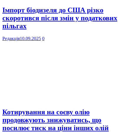
Імпорт біодизеля до США різко
скоротився після змін у податкових
пільгах
Редакція
10.09.2025
0
Котирування на соєву олію
продовжують знижуватись, що
посилює тиск на ціни інших олій