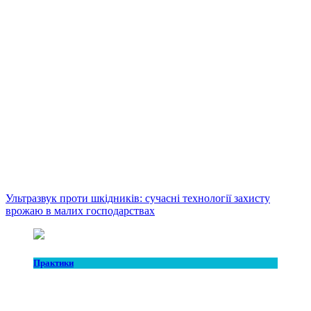
Ультразвук проти шкідників: сучасні технології захисту
врожаю в малих господарствах
Практики