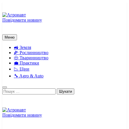
Перейти
до
вмісту
Повідомити новину
Агронавт
Новини українського агробізнесу
Меню
🚜 Земля
🌽 Рослинництво
🐽 Тваринництво
💼 Практики
📉 Ціни
🔧 Agro & Auto
Пошук:
Повідомити новину
Агронавт
Новини українського агробізнесу