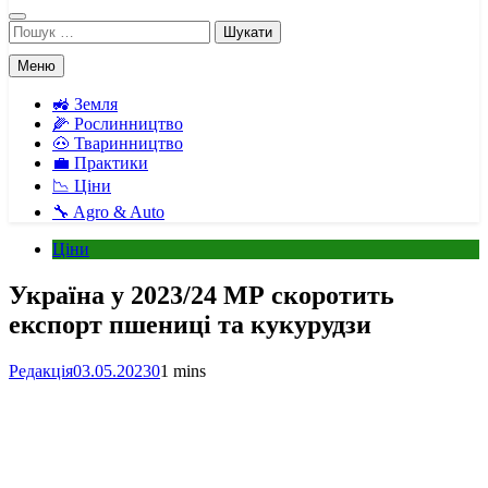
Пошук:
Меню
🚜 Земля
🌽 Рослинництво
🐽 Тваринництво
💼 Практики
📉 Ціни
🔧 Agro & Auto
Ціни
Україна у 2023/24 МР скоротить
експорт пшениці та кукурудзи
Редакція
03.05.2023
0
1 mins
Facebook
Telegram