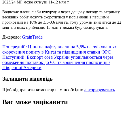
2023/24 МР може сягнути 11-12 млн т.
Водночас площі сівби кукурудзи через дощову погоду та затримку
весняних робіт можуть скоротитися у порівнянні з першими
прогнозами на 10% до 3,5-3,6 млн га, тому урожай знизиться до 22
млн т, з яких приблизно 15 млн т можна буде експортувати.
Джерело:
GrainTrade
Навігація
Попередній:
Ціни на нафту впали на 5,5% на очікуваннях
скорочення попиту в Китаї та підвищення ставки ФРС
записів
Наступний:
Експорт сої з України уповільнюється через
обмеження поставок до ЄС та збільшення пропозиції з
Південної Америки
Залишити відповідь
Щоб відправити коментар вам необхідно
авторизуватись
.
Вас може зацікавити