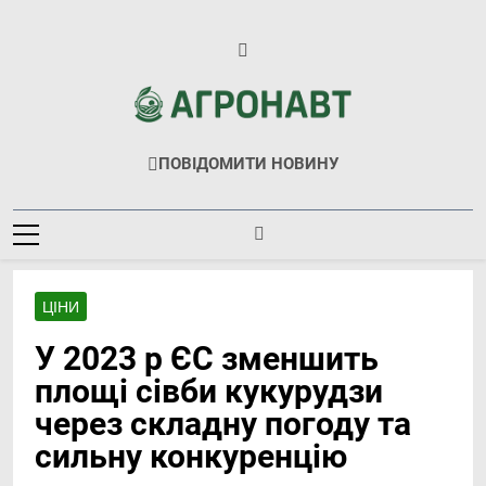
Перейти
до
вмісту
Агронавт
Новини Українського Агробізнесу
ПОВІДОМИТИ НОВИНУ
ЦІНИ
У 2023 р ЄС зменшить
площі сівби кукурудзи
через складну погоду та
сильну конкуренцію