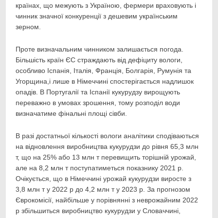
країнах, що межують з Україною, фермери враховують і
чинник значної конкуренції з дешевим українським
зерном.
Проте визначальним чинником залишається погода.
Більшість країн ЄС страждають від дефіциту вологи,
особливо Іспанія, Італія, Франція, Болгарія, Румунія та
Угорщина,і лише в Німеччині спостерігається надлишок
опадів. В Португалії та Іспанії кукурудзу вирощують
переважно в умовах зрошення, тому розподіл води
визначатиме фінальні площі сівби.
В разі достатньої кількості вологи аналітики сподіваються
на відновлення виробництва кукурудзи до рівня 65,3 млн
т, що на 25% або 13 млн т перевищить торішній урожай,
але на 8,2 млн т поступатиметься показнику 2021 р.
Очікується, що в Німеччині урожай кукурудзи виросте з
3,8 млн т у 2022 р до 4,2 млн т у 2023 р. За прогнозом
Єврокомісії, найбільше у порівнянні з неврожайним 2022
р збільшиться виробництво кукурудзи у Словаччині,