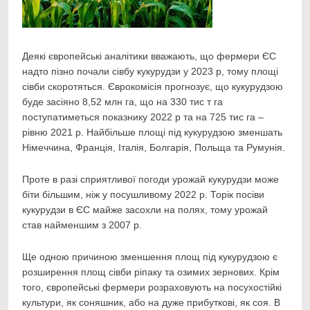
Деякі європейські аналітики вважають, що фермери ЄС
надто пізно почали сівбу кукурудзи у 2023
р, тому площі
сівби скоротяться. Єврокомісія прогнозує, що кукурудзою
буде засіяно 8,52 млн га, що на 330 тис т га
поступатиметься показнику 2022 р та на 725 тис га –
рівню 2021 р. Найбільше площі під кукурудзою зменшать
Німеччина, Франція, Італія, Болгарія, Польща та Румунія.
Проте в разі сприятливої погоди урожай кукурудзи може
біти більшим, ніж у посушливому 2022 р. Торік посіви
кукурудзи в ЄС майже засохли на полях, тому урожай
став найменшим з 2007 р.
Ще одною причиною зменшення площ під кукурудзою є
розширення площ сівби ріпаку та озимих зернових. Крім
того, європейські фермери розраховують на посухостійкі
культури, як соняшник, або на дуже прибуткові, як соя. В