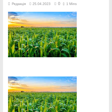
0
Редакція
25.04.2023
1 Mins
Facebook
Telegram
Viber
X
Copy
Print
Link