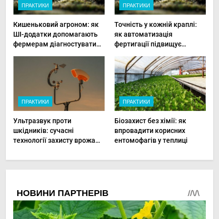
ПРАКТИКИ
ПРАКТИКИ
Кишеньковий агроном: як
Точність у кожній краплі:
ШІ-додатки допомагають
як автоматизація
фермерам діагностувати
фертигації підвищує
хвороби рослин миттєво
прибутки малого фермера
ПРАКТИКИ
ПРАКТИКИ
Ультразвук проти
Біозахист без хімії: як
шкідників: сучасні
впровадити корисних
технології захисту врожаю
ентомофагів у теплиці
в малих господарствах