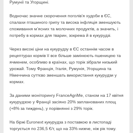
Румунії та Угорщині.
Водночас значне скорочення поголів’я худоби в ЄС,
спалахи пташиного грипу та висока інфляція зменшують
споживання м’ясних та молочних продуктів, а значить, і
потребу в кормах для тварин, зокрема й в кукурудзі.
Через високі ціни на кукурудзу в ЄС останнім часом в
рецептурах кормів її все більше замінюють пшеницею та
ячменем, особливо в країнах, що торік зібрали низький
урожай. Тому Франція, Італія, Румунія, Угорщина та
Німеччина суттєво зменшать використання кукурудзи у
кормах.
За даними моніторингу FranceAgriMe, станом на 17 квітня
кукурудзою у Франції засіяно 20% запланованих площ
(+8% за тиждень), у порівнянні з 29% торік.
На біржі Euronext кукурудза з поставкою в листопаді
торгується по 236,5 €/т, що на 33% нижче, ніж рік тому.