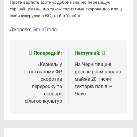
Проте вартість азотних добрив значно перевищує
торішній рівень, що також сприятиме скороченню площ
сівби кукурудзи в ЄС, та й в Україні.
Джерело:
GrainTrade
Попередній:
Наступний:
Навігація
записів
«Кернел» у
На Чернігівщині
поточному ФР
досі не розміновано
скоротив
майже 20 тисяч
переробку та
гектарів полів —
експорт
Чаус
сільгоспкультур