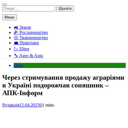
Пошук:
Меню
🚜 Земля
🌽 Рослинництво
🐽 Тваринництво
💼 Практики
📉 Ціни
🔧 Agro & Auto
Ціни
Через стримування продажу аграріями
в Україні подорожчав соняшник –
АПК-Інформ
Редакція
12.04.2023
0
1 mins
Facebook