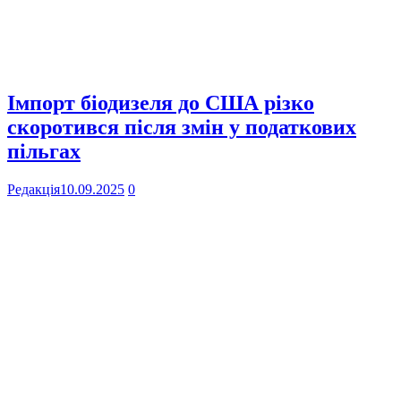
Імпорт біодизеля до США різко
скоротився після змін у податкових
пільгах
Редакція
10.09.2025
0