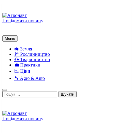
Перейти
до
вмісту
Повідомити новину
Агронавт
Новини українського агробізнесу
Меню
🚜 Земля
🌽 Рослинництво
🐽 Тваринництво
💼 Практики
📉 Ціни
🔧 Agro & Auto
Пошук:
Повідомити новину
Агронавт
Новини українського агробізнесу