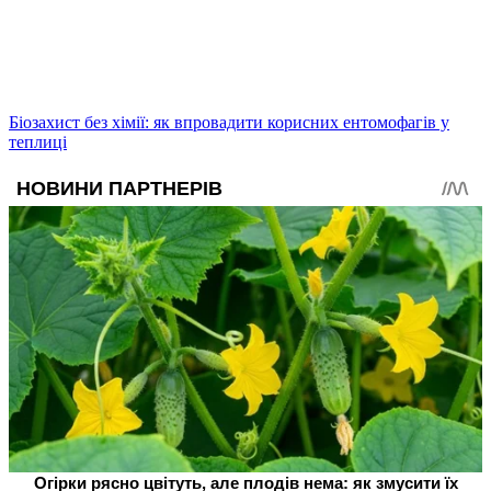
Біозахист без хімії: як впровадити корисних ентомофагів у
теплиці