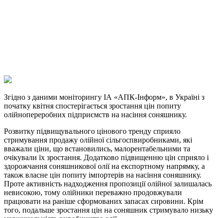
Telegram
Viber
X
Copy
Link
Print
Згідно з даними моніторингу ІА «АПК-Інформ», в Україні з
початку квітня
спостерігається зростання цін попиту
олійнопереробних підприємств на насіння соняшнику.
Розвитку підвищувального цінового тренду сприяло
стримування продажу олійної сільгоспвиробниками, які
вважали ціни, що встановились, малорентабельними та
очікували їх зростання. Додатково підвищенню цін сприяло і
здорожчання соняшникової олії на експортному напрямку, а
також власне цін попиту імпортерів на насіння соняшнику.
Проте активність надходження пропозиції олійної залишалась
невисокою, тому олійники переважно продовжували
працювати на раніше сформованих запасах сировини. Крім
того, подальше зростання цін на соняшник стримувало низьку