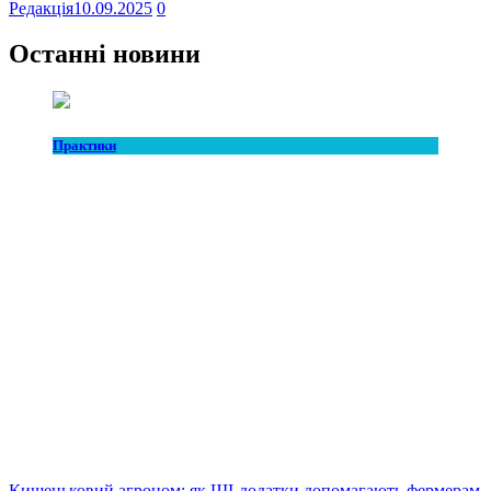
Редакція
10.09.2025
0
Останні новини
Практики
Кишеньковий агроном: як ШІ-додатки допомагають фермерам