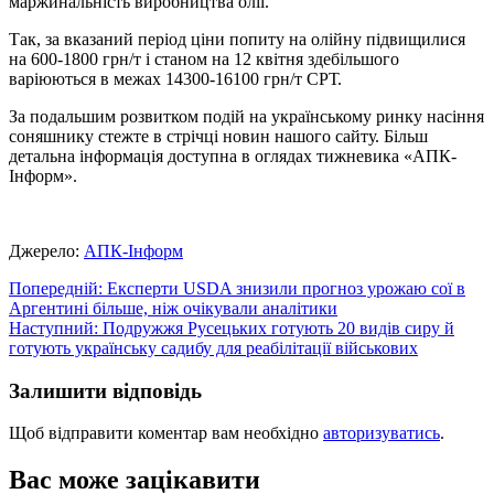
маржинальність виробництва олії.
Так, за вказаний період ціни попиту на олійну підвищилися
на 600-1800 грн/т і станом на 12 квітня здебільшого
варіюються в межах 14300-16100 грн/т СРТ.
За подальшим розвитком подій на українському ринку насіння
соняшнику стежте в стрічці новин нашого сайту. Більш
детальна інформація доступна в оглядах тижневика «АПК-
Інформ».
Джерело:
АПК-Інформ
Навігація
Попередній:
Експерти USDA знизили прогноз урожаю сої в
Аргентині більше, ніж очікували аналітики
записів
Наступний:
Подружжя Русецьких готують 20 видів сиру й
готують українську садибу для реабілітації військових
Залишити відповідь
Щоб відправити коментар вам необхідно
авторизуватись
.
Вас може зацікавити