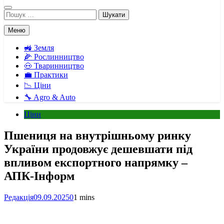
Пошук:
Меню
🚜 Земля
🌽 Рослинництво
🐽 Тваринництво
💼 Практики
📉 Ціни
🔧 Agro & Auto
Ціни
Пшениця на внутрішньому ринку
України продовжує дешевшати під
впливом експортного напрямку –
АПК-Інформ
Редакція
09.09.2025
0
1 mins