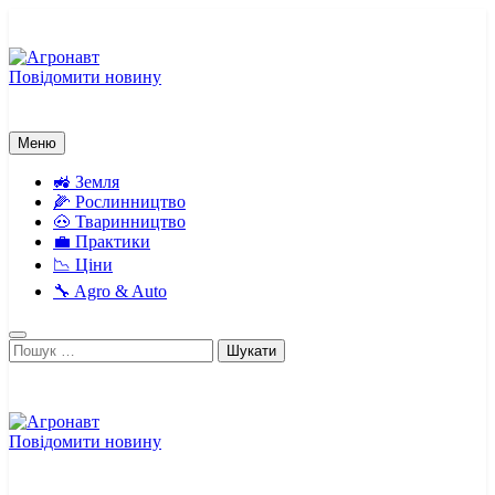
Перейти
до
вмісту
Повідомити новину
Агронавт
Новини українського агробізнесу
Меню
🚜 Земля
🌽 Рослинництво
🐽 Тваринництво
💼 Практики
📉 Ціни
🔧 Agro & Auto
Пошук:
Повідомити новину
Агронавт
Новини українського агробізнесу