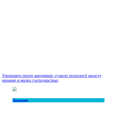
Ультразвук проти шкідників: сучасні технології захисту
врожаю в малих господарствах
Практики