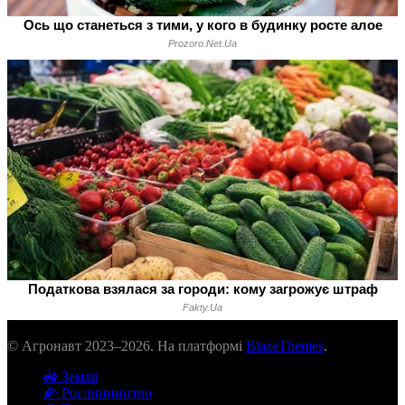
© Агронавт 2023–2026. На платформі
BlazeThemes
.
🚜 Земля
🌽 Рослинництво