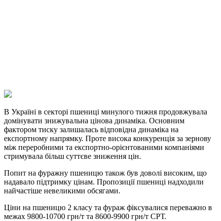
Facebook
Telegram
Viber
X
Copy
Link
Print
В Україні в секторі пшениці минулого тижня продовжувала
домінувати знижувальна цінова
динаміка. Основним
фактором тиску залишалась відповідна динаміка на
експортному напрямку. Проте висока конкуренція за зернову
між переробними та експортно-орієнтованими компаніями
стримувала більш суттєве зниження цін.
Попит на фуражну пшеницю також був доволі високим, що
надавало підтримку цінам. Пропозиції пшениці надходили
найчастіше невеликими обсягами.
Ціни на пшеницю 2 класу та фураж фіксувалися переважно в
межах 9800-10700 грн/т та 8600-9900 грн/т СРТ.