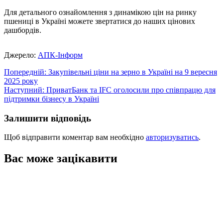
Для детального ознайомлення з динамікою цін на ринку
пшениці в Україні можете звертатися до наших цінових
дашбордів.
Джерело:
АПК-Інформ
Навігація
Попередній:
Закупівельні ціни на зерно в Україні на 9 вересня
2025 року
записів
Наступний:
ПриватБанк та IFC оголосили про співпрацю для
підтримки бізнесу в Україні
Залишити відповідь
Щоб відправити коментар вам необхідно
авторизуватись
.
Вас може зацікавити