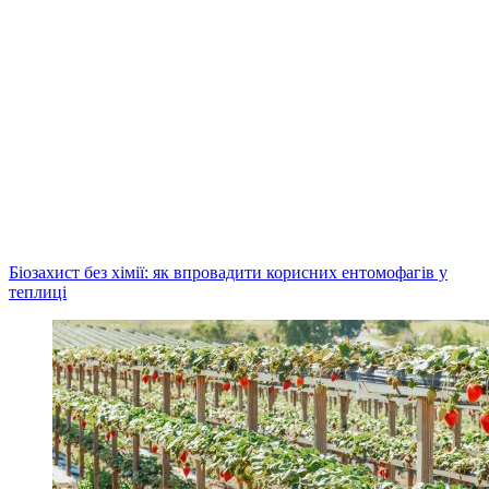
Біозахист без хімії: як впровадити корисних ентомофагів у
теплиці