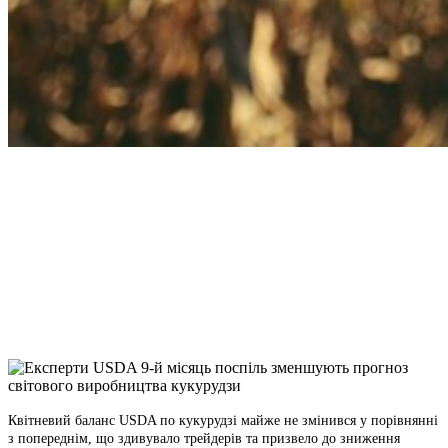
Facebook
Telegram
Viber
X
Copy
Link
Print
Квітневий баланс USDA по кукурудзі майже не змінився у порівнянні
з попереднім, що здивувало
трейдерів та призвело до зниження