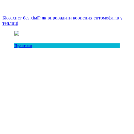
Біозахист без хімії: як впровадити корисних ентомофагів у
теплиці
Практики