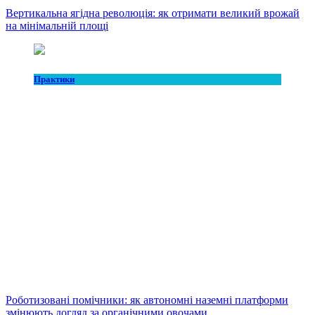
Вертикальна ягідна революція: як отримати великий врожай
на мінімальній площі
Практики
Роботизовані помічники: як автономні наземні платформи
змінюють догляд за органічними овочами