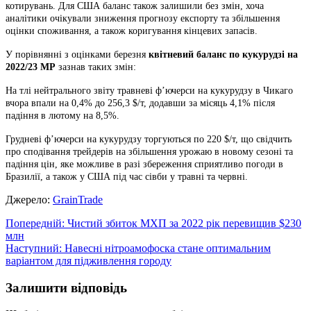
котирувань. Для США баланс також залишили без змін, хоча
аналітики очікували зниження прогнозу експорту та збільшення
оцінки споживання, а також коригування кінцевих запасів.
У порівнянні з оцінками березня
квітневий баланс по кукурудзі на
2022/23 МР
зазнав таких змін:
На тлі нейтрального звіту травневі ф’ючерси на кукурудзу в Чикаго
вчора впали на 0,4% до 256,3 $/т, додавши за місяць 4,1% після
падіння в лютому на 8,5%.
Грудневі ф’ючерси на кукурудзу торгуються по 220 $/т, що свідчить
про сподівання трейдерів на збільшення урожаю в новому сезоні та
падіння цін, яке можливе в разі збереження сприятливо погоди в
Бразилії, а також у США під час сівби у травні та червні.
Джерело:
GrainTrade
Навігація
Попередній:
Чистий збиток МХП за 2022 рік перевищив $230
млн
записів
Наступний:
Навесні нітроамофоска стане оптимальним
варіантом для підживлення городу
Залишити відповідь