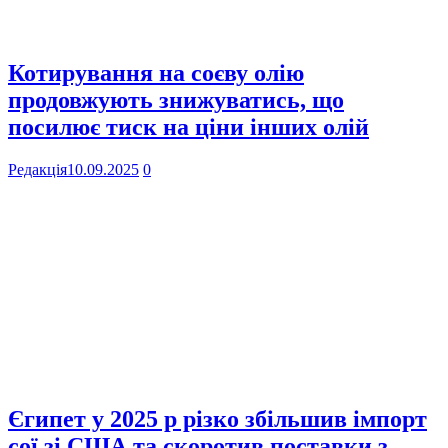
Котирування на соєву олію
продовжують знижуватись, що
посилює тиск на ціни інших олій
Редакція
10.09.2025
0
Єгипет у 2025 р різко збільшив імпорт
сої зі США та скоротив поставки з