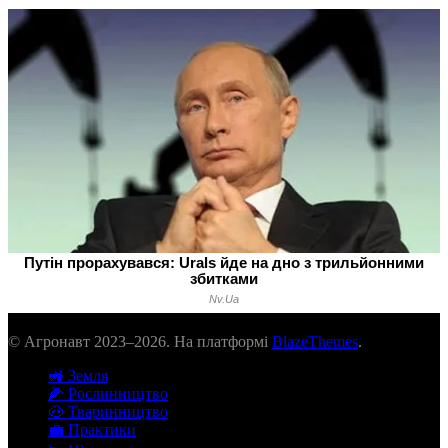
© Агронавт 2023–2026. На платформі
BlazeThemes
.
🚜 Земля
🌽 Рослинництво
🐽 Тваринництво
💼 Практики