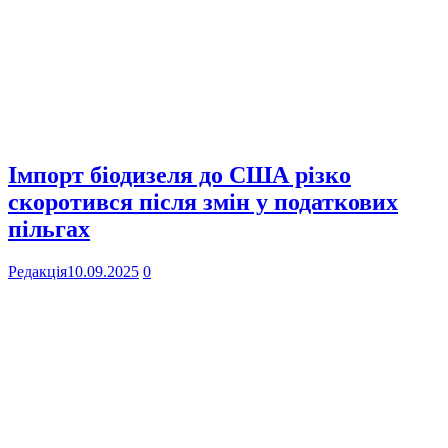
Імпорт біодизеля до США різко
скоротився після змін у податкових
пільгах
Редакція
10.09.2025
0