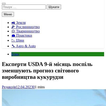
Пошук:
Меню
🚜 Земля
🌽 Рослинництво
🐽 Тваринництво
💼 Практики
📉 Ціни
🔧 Agro & Auto
Ціни
Експерти USDA 9-й місяць поспіль
зменшують прогноз світового
виробництва кукурудзи
Редакція
12.04.2023
0
1 mins