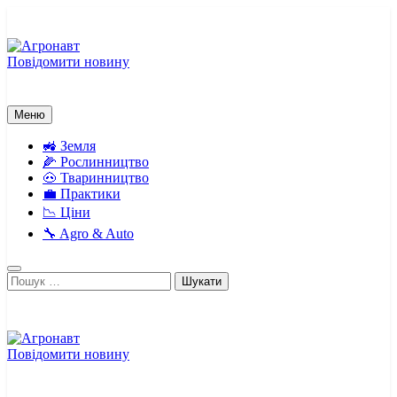
Перейти
до
вмісту
Повідомити новину
Агронавт
Новини українського агробізнесу
Меню
🚜 Земля
🌽 Рослинництво
🐽 Тваринництво
💼 Практики
📉 Ціни
🔧 Agro & Auto
Пошук:
Повідомити новину
Агронавт
Новини українського агробізнесу