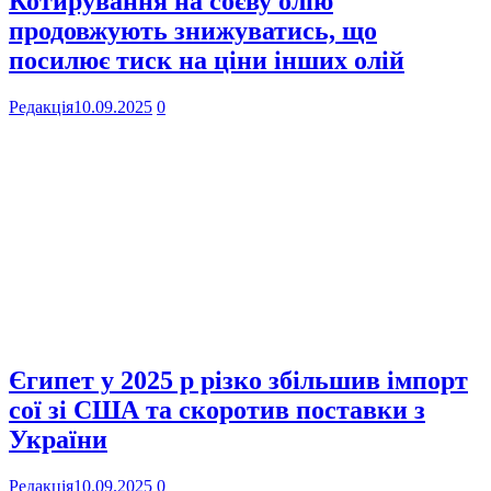
Котирування на соєву олію
продовжують знижуватись, що
посилює тиск на ціни інших олій
Редакція
10.09.2025
0
Єгипет у 2025 р різко збільшив імпорт
сої зі США та скоротив поставки з
України
Редакція
10.09.2025
0