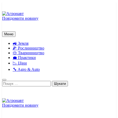
Перейти
до
вмісту
Повідомити новину
Агронавт
Новини українського агробізнесу
Меню
🚜 Земля
🌽 Рослинництво
🐽 Тваринництво
💼 Практики
📉 Ціни
🔧 Agro & Auto
Пошук:
Повідомити новину
Агронавт
Новини українського агробізнесу