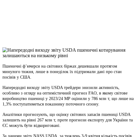
Telegram
Viber
X
Copy
Link
Print
Пшеничні ф’ючерси на світових біржах дешевшали протягом
минулого тижня, лише в понеділок
їх підтримали дані про стан
посівів у США.
Напередодні виходу звіту USDA трейдери знизили активність,
особливо з огляду на оптимістичний прогноз FAO, в якому світове
виробництво пшениці у 2023/24 МР оцінили у 786 млн т, що лише на
1,3% поступатиметься показнику поточного сезону.
Аналітики прогнозують, що оцінку світових запасів пшениці USDA
залишить на рівні 267 млн т, проте прогнози експорту для України та
ЄС можуть бути відкориговані.
За даними звіту NASS USDA, за тиждень 3-9 квітня кількість посівів