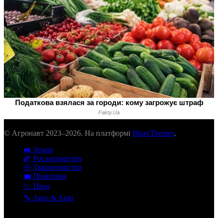
© Агронавт 2023–2026. На платформі
BlazeThemes
.
🚜 Земля
🌽 Рослинництво
🐽 Тваринництво
💼 Практики
📉 Ціни
🔧 Agro & Auto