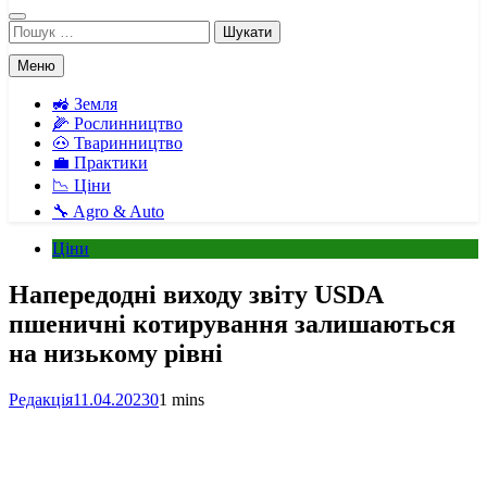
Пошук:
Меню
🚜 Земля
🌽 Рослинництво
🐽 Тваринництво
💼 Практики
📉 Ціни
🔧 Agro & Auto
Ціни
Напередодні виходу звіту USDA
пшеничні котирування залишаються
на низькому рівні
Редакція
11.04.2023
0
1 mins
Facebook