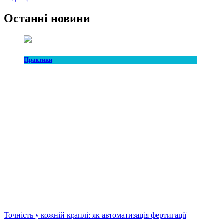
Останні новини
Практики
Точність у кожній краплі: як автоматизація фертигації