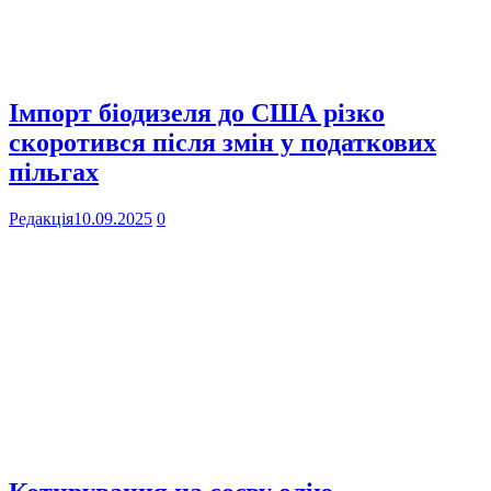
Імпорт біодизеля до США різко
скоротився після змін у податкових
пільгах
Редакція
10.09.2025
0