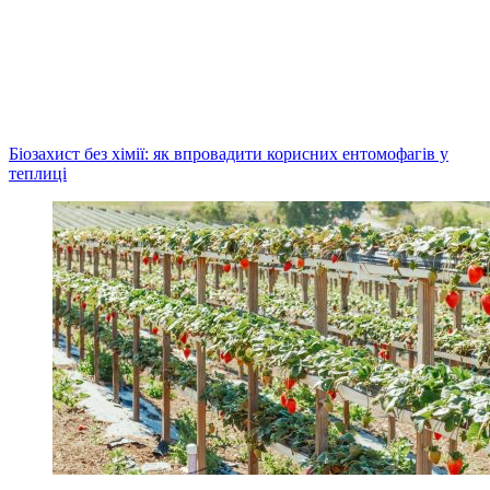
Біозахист без хімії: як впровадити корисних ентомофагів у
теплиці