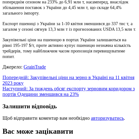
попереднім сезоном на 233% до 6,91 млн т, насамперед, внаслідок
збільшення поставок з України до 4,45 млн т, що складе 64,4%
загального імпорту.
Експорт пшениці з України за 1-10 квітня зменшився до 337 тис т, а
загалом у сезоні сягнув 13,3 млн т із прогнозованих USDA 13,5 млн т.
Закупівельні ціни на пшеницю в портах України залишаються на
рівні 195-197 $/т, проте активно купує пшеницю незначна кількість
трейдерів, тому найближчим часом пропозиція перевищуватиме
попит.
Джерело:
GrainTrade
Навігація
Попередній:
Закупівельні ціни на зерно в Україні на 11 квітня
2023 року
записів
Наступний:
За тиждень обсяг експорту зерновим коридором з
портів Одещини зменшився на 23%
Залишити відповідь
Щоб відправити коментар вам необхідно
авторизуватись
.
Вас може зацікавити