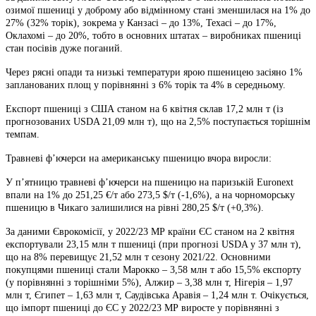
озимої пшениці у доброму або відмінному стані зменшилася на 1% до
27% (32% торік), зокрема у Канзасі – до 13%, Техасі – до 17%,
Оклахомі – до 20%, тобто в основних штатах – виробниках пшениці
стан посівів дуже поганий.
Через рясні опади та низькі температури ярою пшеницею засіяно 1%
запланованих площ у порівнянні з 6% торік та 4% в середньому.
Експорт пшениці з США станом на 6 квітня склав 17,2 млн т (із
прогнозованих USDA 21,09 млн т), що на 2,5% поступається торішнім
темпам.
Травневі ф’ючерси на американську пшеницю вчора виросли:
У п’ятницю травневі ф’ючерси на пшеницю на паризькій Euronext
впали на 1% до 251,25 €/т або 273,5 $/т (-1,6%), а на чорноморську
пшеницю в Чикаго залишилися на рівні 280,25 $/т (+0,3%).
За даними Єврокомісії, у 2022/23 МР країни ЄС станом на 2 квітня
експортували 23,15 млн т пшениці (при прогнозі USDA у 37 млн т),
що на 8% перевищує 21,52 млн т сезону 2021/22. Основними
покупцями пшениці стали Марокко – 3,58 млн т або 15,5% експорту
(у порівнянні з торішніми 5%), Алжир – 3,38 млн т, Нігерія – 1,97
млн т, Єгипет – 1,63 млн т, Саудівська Аравія – 1,24 млн т. Очікується,
що імпорт пшениці до ЄС у 2022/23 МР виросте у порівнянні з