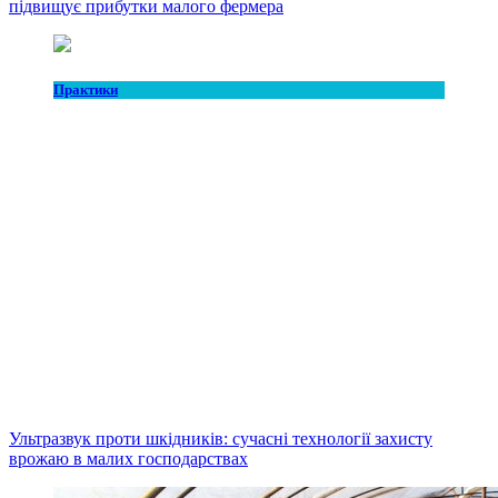
підвищує прибутки малого фермера
Практики
Ультразвук проти шкідників: сучасні технології захисту
врожаю в малих господарствах