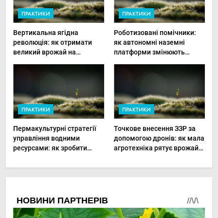
ПРАКТИКИ
ПРАКТИКИ
Вертикальна ягідна
Роботизовані помічники:
революція: як отримати
як автономні наземні
великий врожай на
платформи змінюють
мінімальній площі
догляд за органічними
овочами
ПРАКТИКИ
ПРАКТИКИ
Пермакультурні стратегії
Точкове внесення ЗЗР за
управління водними
допомогою дронів: як мала
ресурсами: як зробити
агротехніка рятує врожай
мале господарство стійким
та бюджет
до посухи