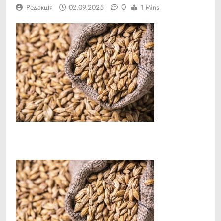
0
Редакція
02.09.2025
1 Mins
Facebook
Telegram
Viber
X
Copy
Print
Link