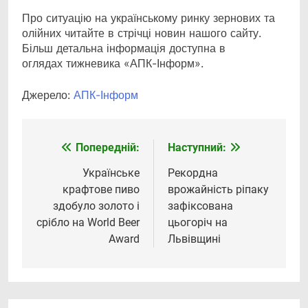
Про ситуацію на українському ринку зернових та
олійних читайте в стрічці новин нашого сайту.
Більш детальна інформація доступна в
оглядах тижневика «АПК-Інформ».
Джерело:
АПК-Інформ
Попередній:
Наступний:
Навігація
записів
Українське
Рекордна
крафтове пиво
врожайність ріпаку
здобуло золото і
зафіксована
срібло на World Beer
цьогоріч на
Award
Львівщині