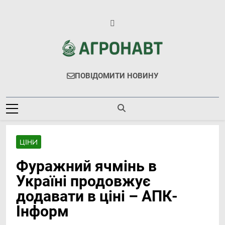
Перейти
до
вмісту
Агронавт
Новини Українського Агробізнесу
ПОВІДОМИТИ НОВИНУ
ЦІНИ
Фуражний ячмінь в
Україні продовжує
додавати в ціні – АПК-
Інформ