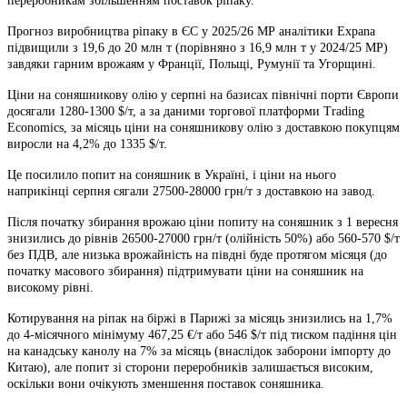
переробникам збільшенням поставок ріпаку.
Прогноз виробництва ріпаку в ЄС у 2025/26 МР аналітики Expana
підвищили з 19,6 до 20 млн т (порівняно з 16,9 млн т у 2024/25 МР)
завдяки гарним врожаям у Франції, Польщі, Румунії та Угорщині.
Ціни на соняшникову олію у серпні на базисах північні порти Європи
досягали 1280-1300 $/т, а за даними торгової платформи Trading
Economics, за місяць ціни на соняшникову олію з доставкою покупцям
виросли на 4,2% до 1335 $/т.
Це посилило попит на соняшник в Україні, і ціни на нього
наприкінці серпня сягали 27500-28000 грн/т з доставкою на завод.
Після початку збирання врожаю ціни попиту на соняшник з 1 вересня
знизились до рівнів 26500-27000 грн/т (олійність 50%) або 560-570 $/т
без ПДВ, але низька врожайність на півдні буде протягом місяця (до
початку масового збирання) підтримувати ціни на соняшник на
високому рівні.
Котирування на ріпак на біржі в Парижі за місяць знизились на 1,7%
до 4-місячного мінімуму 467,25 €/т або 546 $/т під тиском падіння цін
на канадську канолу на 7% за місяць (внаслідок заборони імпорту до
Китаю), але попит зі сторони переробників залишається високим,
оскільки вони очікують зменшення поставок соняшника.