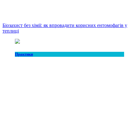
Біозахист без хімії: як впровадити корисних ентомофагів у
теплиці
Практики