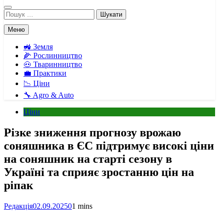
Пошук:
Меню
🚜 Земля
🌽 Рослинництво
🐽 Тваринництво
💼 Практики
📉 Ціни
🔧 Agro & Auto
Ціни
Різке зниження прогнозу врожаю
соняшника в ЄС підтримує високі ціни
на соняшник на старті сезону в
Україні та сприяє зростанню цін на
ріпак
Редакція
02.09.2025
0
1 mins