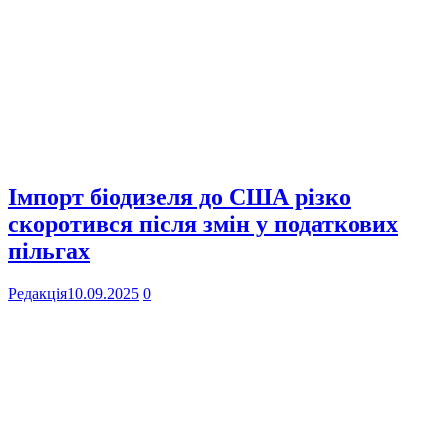
Імпорт біодизеля до США різко
скоротився після змін у податкових
пільгах
Редакція
10.09.2025
0