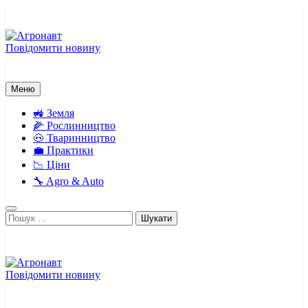
Перейти
до
вмісту
Повідомити новину
Агронавт
Новини українського агробізнесу
Меню
🚜 Земля
🌽 Рослинництво
🐽 Тваринництво
💼 Практики
📉 Ціни
🔧 Agro & Auto
Пошук:
Повідомити новину
Агронавт
Новини українського агробізнесу