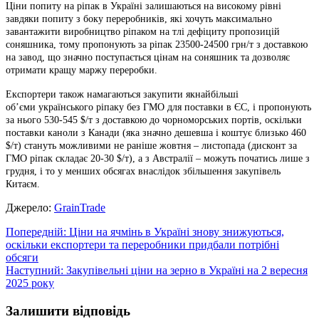
Ціни попиту на ріпак в Україні залишаються на високому рівні
завдяки попиту з боку переробників, які хочуть максимально
завантажити виробництво ріпаком на тлі дефіциту пропозицій
соняшника, тому пропонують за ріпак 23500-24500 грн/т з доставкою
на завод, що значно поступається цінам на соняшник та дозволяє
отримати кращу маржу переробки.
Експортери також намагаються закупити якнайбільші
об’єми українського ріпаку без ГМО для поставки в ЄС, і пропонують
за нього 530-545 $/т з доставкою до чорноморських портів, оскільки
поставки каноли з Канади (яка значно дешевша і коштує близько 460
$/т) стануть можливими не раніше жовтня – листопада (дисконт за
ГМО ріпак складає 20-30 $/т), а з Австралії – можуть початись лише з
грудня, і то у менших обсягах внаслідок збільшення закупівель
Китаєм.
Джерело:
GrainTrade
Навігація
Попередній:
Ціни на ячмінь в Україні знову знижуються,
оскільки експортери та переробники придбали потрібні
записів
обсяги
Наступний:
Закупівельні ціни на зерно в Україні на 2 вересня
2025 року
Залишити відповідь