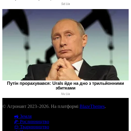
© Агронавт 2023–2026. На платформі
BlazeThemes
.
🚜 Земля
🌽 Рослинництво
🐽 Тваринництво