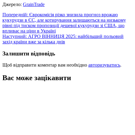
Джерело:
GrainTrade
Навігація
Попередній:
Єврокомісія різко знизила прогноз врожаю
кукурудзи в ЄС, але котирування залишаються на низькому
записів
рівні під тиском пропозиції дешевої кукурудзи зі США, що
впливає на ціни в Україні
Наступний:
АГРО ВІННИЦЯ 2025: найбільший польовий
захід країни вже за кілька днів
Залишити відповідь
Щоб відправити коментар вам необхідно
авторизуватись
.
Вас може зацікавити