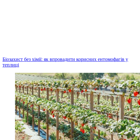
Біозахист без хімії: як впровадити корисних ентомофагів у
теплиці