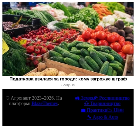
© Агронавт 2023–2026. На
🚜 Земля
🌽 Рослинництво
платформі
BlazeThemes
.
🐽 Тваринництво
📉 Ціни
💼 Практики
🔧 Agro & Auto