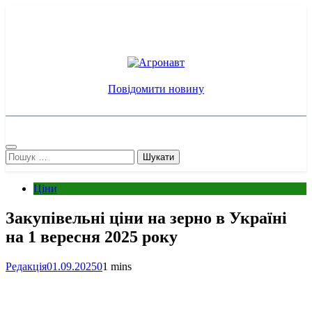
Перейти
до
вмісту
Агронавт
Новини українського агробізнесу
Повідомити новину
Пошук:
Ціни
Закупівельні ціни на зерно в Україні
на 1 вересня 2025 року
Редакція
01.09.2025
0
1 mins