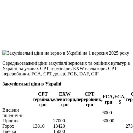
Facebook
Telegram
Viber
X
Copy
Link
Print
Середньозважені ціни закупівлі зернових та олійних культур в
Україні на умовах CPT
термінали, EXW елеватори, CPT
переробники, FCA, CPT долар, FOB, DAF, CIF
Закупівельні ціни в Україні
CPT
EXW
CPT
FCA,
FCA,
термінал,
елеватори,
переробник,
тер
грн
$
грн
грн
грн
Висівки
6000
пшеничні
Гірчиця
27000
30000
Горох
13810
13420
273
Гречка
15000