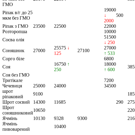
ГМО
19000
Ріпак в/г до 25
↓
500
мкм без ГМО
2000
Ріпак з ГМО
23500
22500
22000
Розторопша
10000
51500
Соєва олія
↓ 250
25575
↓
27000
Соняшник
27000
27100
125
↑ 533
Сорго біле
6800
16750
↑
18000
Соя
385
250
↑ 600
Соя без ГМО
Тритікале
7200
Чечевиця
25000
24000
34500
шрот
9100
185
ріпаковий
Шрот соєвий
14300
11685
290
275
Шрот
10650
220
соняшниковий
Ячмінь
10130
9328
9300
216
Ячмінь
10400
пивоварений