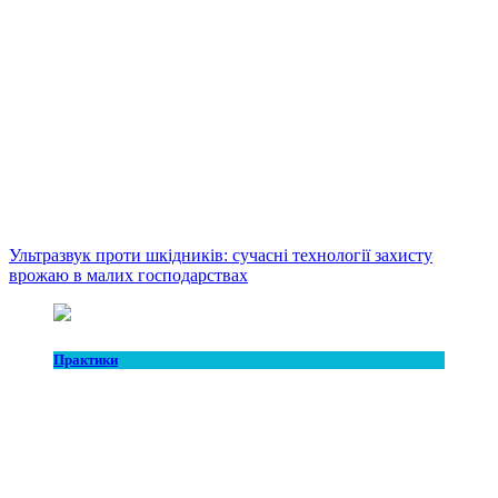
Ультразвук проти шкідників: сучасні технології захисту
врожаю в малих господарствах
Практики