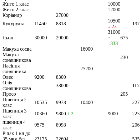
Жито 1 клас
10000
Жито 2 клас
12000
Коріандр
27000
10500
Кукурудза
11450
8818
197
↓ 23
31000
Льон
30000
29000
↑
675
1333
Макуха соєва
16000
Макуха
230
соняшникова
Насіння
25200
соняшника
Овес
9200
8300
Олія
38000
115
соняшникова
Просо
205
Пшениця 2
10535
9978
10400
227
клас
Пшениця 3
10360
9800
↑ 2
9000
223
клас
пшениця 4
9575
8998
206
клас
Ріпак 1 кл до
35 мкм без
23175
22604
535