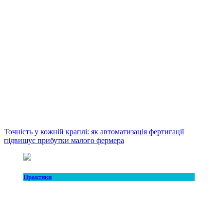
Точність у кожній краплі: як автоматизація фертигації
підвищує прибутки малого фермера
Практики