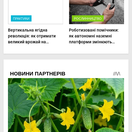
ПРАКТИКИ
РОСЛИННИЦТВО
Вертикальна ягідна
Роботизовані помічники:
революція: як отримати
як автономні наземні
великий врожай на
платформи змінюють
мінімальній площі
догляд за органічними
овочами