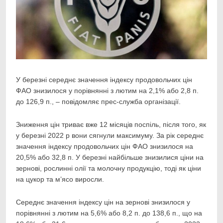
У березні середнє значення індексу продовольчих цін
ФАО знизилося у порівнянні з лютим на
2,1% або 2,8 п.
до 126,9 п., – повідомляє прес-служба організації.
Зниження цін триває вже 12 місяців поспіль, після того, як
у березні 2022 р вони сягнули максимуму. За рік середнє
значення індексу продовольчих цін ФАО знизилося на
20,5% або 32,8 п. У березні найбільше знизилися ціни на
зернові, рослинні олії та молочну продукцію, тоді як ціни
на цукор та м’ясо виросли.
Середнє значення індексу цін на зернові знизилося у
порівнянні з лютим на 5,6% або 8,2 п. до 138,6 п., що на