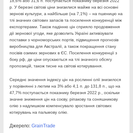
18,6% або 31,6 п. поступається показнику березня 2022
р. У березні світові ціни знизилися майже на всі основні
зернові культури, а найбільше (на 7,1%) – на пшеницю на
тлі значних світових запасів та посилення конкуренції між
експортерами. Також падінню цін сприяло продовження
дії зернової угоди, яке дозволить Україні активізувати
поставки з чорноморських портів, підвищення прогнозів
виробництва для Австралії, а також покращення стану
посівів озимих зернових в ЄС. Посилення конкуренції з
боку рф, де ціни опускаються на тлі значного обсягу
пропозицій, також тисне на світові котирування.
Середнє значення індексу цін на рослинні олії знизилося
у порівнянні з лютим на 3% або 4,1 п. до 131,8 п., що на
47,7% поступається показнику березня 2022 р., оскільки
значне зниження цін на соєву, ріпакову та соняшникову
олію з надлишком компенсувало зростання світових
котирувань на пальмову олію.
Джерело:
GrainTrade