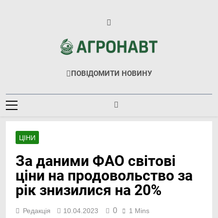
Перейти
до
вмісту
Агронавт
Новини Українського Агробізнесу
ПОВІДОМИТИ НОВИНУ
ЦІНИ
За даними ФАО світові
ціни на продовольство за
рік знизилися на 20%
0
Редакція
10.04.2023
1 Mins