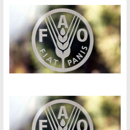
Facebook
Telegram
Viber
X
Copy
Print
Link