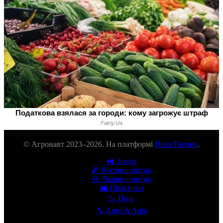
© Агронавт 2023–2026. На платформі
BlazeThemes
.
🚜 Земля
🌽 Рослинництво
🐽 Тваринництво
💼 Практики
📉 Ціни
🔧 Agro & Auto