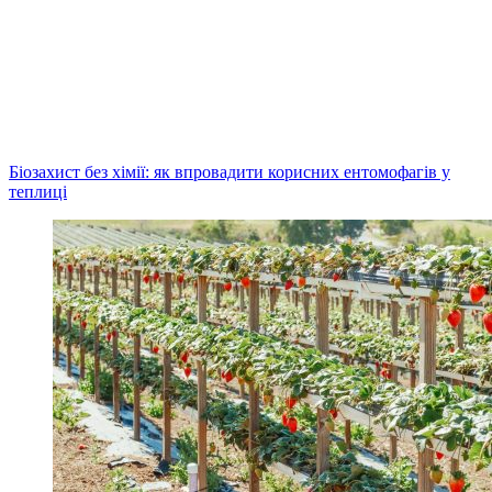
Біозахист без хімії: як впровадити корисних ентомофагів у
теплиці