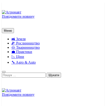
Перейти
до
вмісту
Повідомити новину
Агронавт
Новини українського агробізнесу
Меню
🚜 Земля
🌽 Рослинництво
🐽 Тваринництво
💼 Практики
📉 Ціни
🔧 Agro & Auto
Пошук:
Повідомити новину
Агронавт
Новини українського агробізнесу