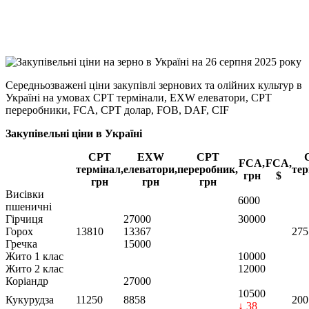
X
Copy
Link
Print
Середньозважені ціни закупівлі зернових та олійних культур в
Україні на умовах CPT
термінали, EXW елеватори, CPT
переробники, FCA, CPT долар, FOB, DAF, CIF
Закупівельні ціни в Україні
CPT
EXW
CPT
FCA,
FCA,
термінал,
елеватори,
переробник,
тер
грн
$
грн
грн
грн
Висівки
6000
пшеничні
Гірчиця
27000
30000
Горох
13810
13367
275
Гречка
15000
Жито 1 клас
10000
Жито 2 клас
12000
Коріандр
27000
10500
Кукурудза
11250
8858
200
↓ 38