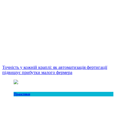
Точність у кожній краплі: як автоматизація фертигації
підвищує прибутки малого фермера
Практики