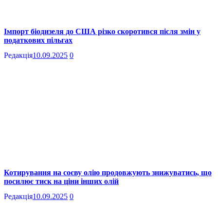
Імпорт біодизеля до США різко скоротився після змін у
податкових пільгах
Редакція
10.09.2025
0
Котирування на соєву олію продовжують знижуватись, що
посилює тиск на ціни інших олій
Редакція
10.09.2025
0