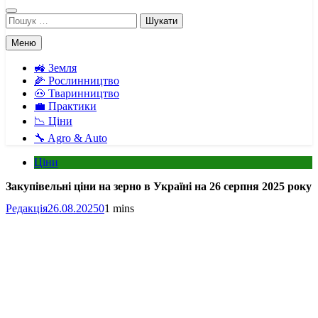
Пошук:
Меню
🚜 Земля
🌽 Рослинництво
🐽 Тваринництво
💼 Практики
📉 Ціни
🔧 Agro & Auto
Ціни
Закупівельні ціни на зерно в Україні на 26 серпня 2025 року
Редакція
26.08.2025
0
1 mins
Facebook
Telegram
Viber