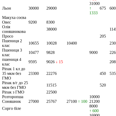
31000
Льон
30000
29000
↑
675
600
1333
Макуха соєва
Овес
9200
8300
Олія
38000
114
соняшникова
Просо
205
Пшениця 2
10655
10028
10400
230
клас
Пшениця 3
10477
9828
9000
226
клас
пшениця 4
9595
9026
↓ 15
208
клас
Ріпак 1 кл до
35 мкм без
23300
22276
450
535
ГМО
Ріпак в/г до 25
11515
520
мкм без ГМО
Ріпак з ГМО
22500
Розторопша
10000
Соняшник
27000
25767
27100
↑ 100
21200
8000
Сорго біле
↑ 600
16900