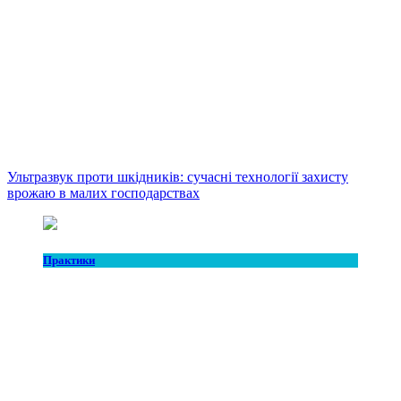
Ультразвук проти шкідників: сучасні технології захисту
врожаю в малих господарствах
Практики