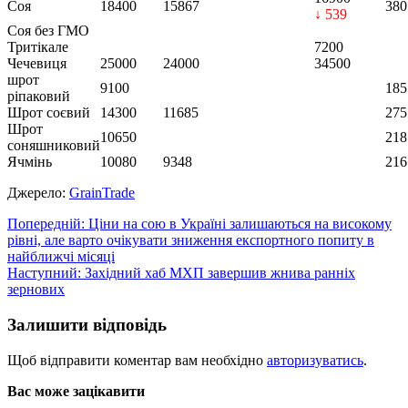
Соя
18400
15867
380
↓ 539
Соя без ГМО
Тритікале
7200
Чечевиця
25000
24000
34500
шрот
9100
185
ріпаковий
Шрот соєвий
14300
11685
275
Шрот
10650
218
соняшниковий
Ячмінь
10080
9348
216
Джерело:
GrainTrade
Навігація
Попередній:
Ціни на сою в Україні залишаються на високому
рівні, але варто очікувати зниження експортного попиту в
записів
найближчі місяці
Наступний:
Західний хаб МХП завершив жнива ранніх
зернових
Залишити відповідь
Щоб відправити коментар вам необхідно
авторизуватись
.
Вас може зацікавити