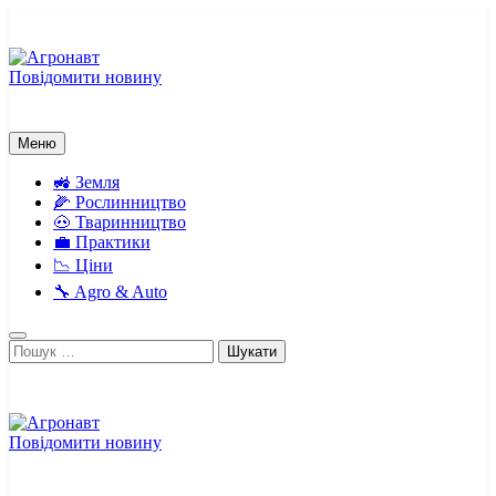
Перейти
до
вмісту
Повідомити новину
Агронавт
Новини українського агробізнесу
Меню
🚜 Земля
🌽 Рослинництво
🐽 Тваринництво
💼 Практики
📉 Ціни
🔧 Agro & Auto
Пошук:
Повідомити новину
Агронавт
Новини українського агробізнесу