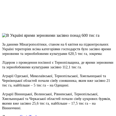
Viber
X
Copy
Link
Print
За даними Мінагрополітики, станом на 6 квітня на підконтрольних
Україні територіях всіма
категоріями господарств було засіяно ярими
зерновими та зернобобовими культурами 620,5 тис га, зокрема:
Лідером з проведення посівної є Тернопільщина, де ярими зерновими
та зернобобовими культурами засіяно 112,1 тис га.
Аграрії Одеської, Миколаївської, Тернопільської, Хмельницької та
Чернівецької областей почали сівбу соняшника, яким вже засіяно 21
тис га, найбільше – 5 тис га – на Одещині.
Аграрії Вінницької, Волинської, Рівненської, Тернопільської,
Хмельницької та Черкаської областей почали сівбу цукрових буряків,
якими вже засіяно 25,6 тис га, найбільше – 17,5 тис га – на
Вінниччині.