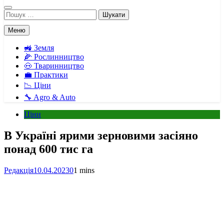
Пошук:
Меню
🚜 Земля
🌽 Рослинництво
🐽 Тваринництво
💼 Практики
📉 Ціни
🔧 Agro & Auto
Ціни
В Україні ярими зерновими засіяно
понад 600 тис га
Редакція
10.04.2023
0
1 mins
Facebook
Telegram