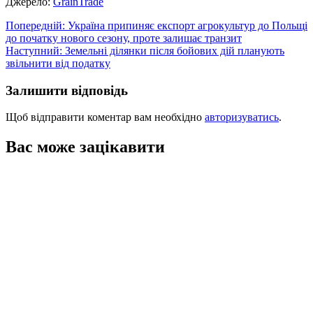
Джерело:
GrainTrade
Навігація
Попередній:
Україна припиняє експорт агрокультур до Польщі
до початку нового сезону, проте залишає транзит
записів
Наступний:
Земельні ділянки після бойових дій планують
звільнити від податку
Залишити відповідь
Щоб відправити коментар вам необхідно
авторизуватись
.
Вас може зацікавити