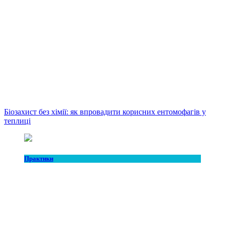
Біозахист без хімії: як впровадити корисних ентомофагів у
теплиці
Практики