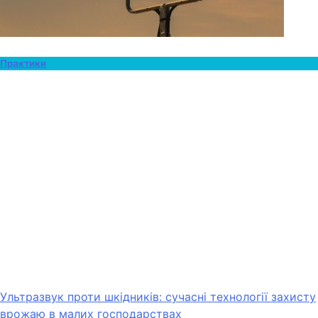
Практики
Ультразвук проти шкідників: сучасні технології захисту
врожаю в малих господарствах