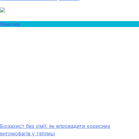
Практики
Біозахист без хімії: як впровадити корисних
ентомофагів у теплиці