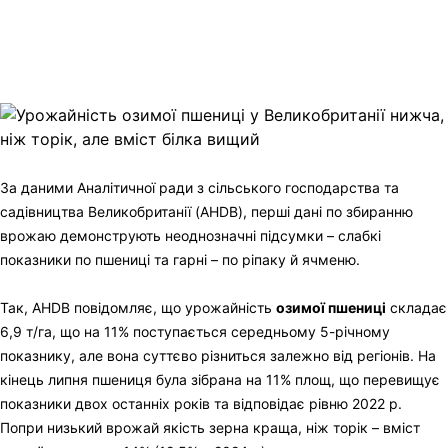
Viber
X
Copy
Link
Print
За даними Аналітичної ради з сільського господарства та
садівництва Великобританії (AHDB), перші дані по збиранню
врожаю демонструють неоднозначні підсумки – слабкі
показники по пшениці та гарні – по ріпаку й ячменю.
Так, AHDB повідомляє, що урожайність
озимої пшениці
складає
6,9 т/га, що на 11% поступається середньому 5-річному
показнику, але вона суттєво різниться залежно від регіонів. На
кінець липня пшениця була зібрана на 11% площ, що перевищує
показники двох останніх років та відповідає рівню 2022 р.
Попри низький врожай якість зерна краща, ніж торік – вміст