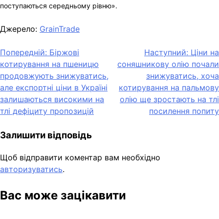
поступаються середньому рівню».
Джерело:
GrainTrade
Навігація
Попередній:
Біржові
Наступний:
Ціни на
котирування на пшеницю
соняшникову олію почали
записів
продовжують знижуватись,
знижуватись, хоча
але експортні ціни в Україні
котирування на пальмову
залишаються високими на
олію ще зростають на тлі
тлі дефіциту пропозицій
посилення попиту
Залишити відповідь
Щоб відправити коментар вам необхідно
авторизуватись
.
Вас може зацікавити