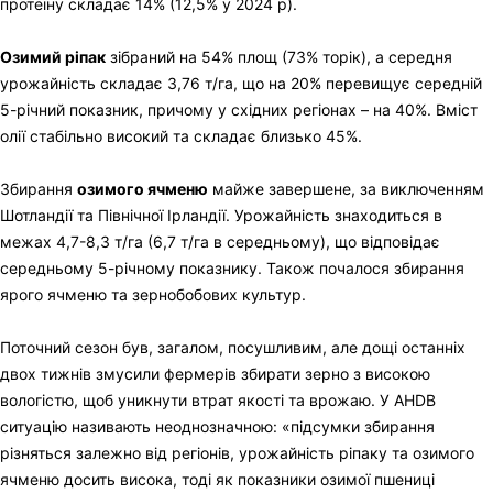
протеїну складає 14% (12,5% у 2024 р).
Озимий ріпак
зібраний на 54% площ (73% торік), а середня
урожайність складає 3,76 т/га, що на 20% перевищує середній
5-річний показник, причому у східних регіонах – на 40%. Вміст
олії стабільно високий та складає близько 45%.
Збирання
озимого ячменю
майже завершене, за виключенням
Шотландії та Північної Ірландії. Урожайність знаходиться в
межах 4,7-8,3 т/га (6,7 т/га в середньому), що відповідає
середньому 5-річному показнику. Також почалося збирання
ярого ячменю та зернобобових культур.
Поточний сезон був, загалом, посушливим, але дощі останніх
двох тижнів змусили фермерів збирати зерно з високою
вологістю, щоб уникнути втрат якості та врожаю. У AHDB
ситуацію називають неоднозначною: «підсумки збирання
різняться залежно від регіонів, урожайність ріпаку та озимого
ячменю досить висока, тоді як показники озимої пшениці