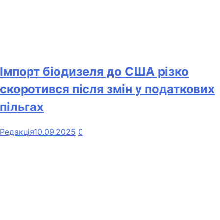
Імпорт біодизеля до США різко
скоротився після змін у податкових
пільгах
Редакція
10.09.2025
0