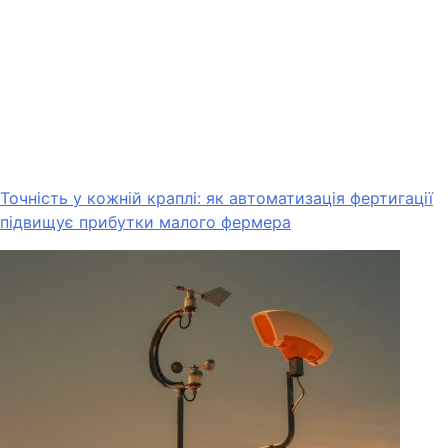
Точність у кожній краплі: як автоматизація фертигації
підвищує прибутки малого фермера