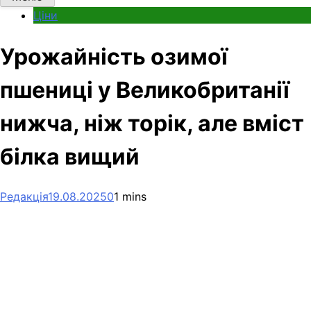
Ціни
Урожайність озимої
пшениці у Великобританії
нижча, ніж торік, але вміст
білка вищий
Редакція
19.08.2025
0
1 mins
Facebook
Telegram