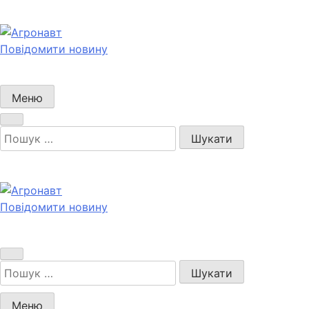
Перейти
до
вмісту
Повідомити новину
Агронавт
Новини українського агробізнесу
Меню
Пошук:
Повідомити новину
Агронавт
Новини українського агробізнесу
Пошук:
Меню