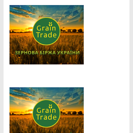
Facebook
Telegram
Viber
X
Copy
Print
Link