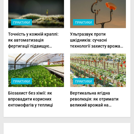
ПРАКТИКИ
ПРАКТИКИ
Точність у кожній краплі:
Ультразвук проти
як автоматизація
шкідників: сучасні
фертигації підвищує
технології захисту врожаю
прибутки малого фермера
в малих господарствах
ПРАКТИКИ
ПРАКТИКИ
Біозахист без хімії: як
Вертикальна ягідна
впровадити корисних
революція: як отримати
ентомофагів у теплиці
великий врожай на
мінімальній площі