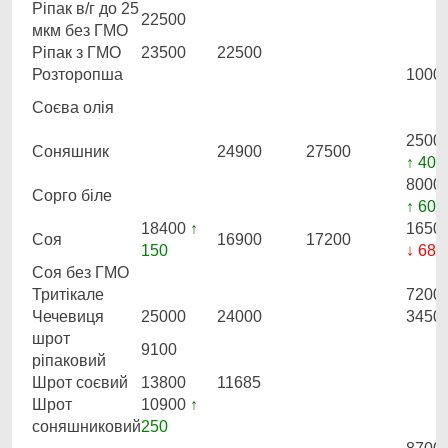
Ріпак в/г до 25
22500
мкм без ГМО
Ріпак з ГМО
23500
22500
Розторопша
1000
Соєва олія
2500
Соняшник
24900
27500
↑ 400
8000
Сорго біле
↑ 600
18400
↑
1650
Соя
16900
17200
150
↓ 683
Соя без ГМО
Тритікале
7200
Чечевиця
25000
24000
3450
шрот
9100
ріпаковий
Шрот соєвий
13800
11685
Шрот
10900
↑
соняшниковий
250