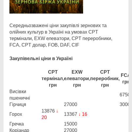
Середньозважені ціни закупівлі зернових та
олійних культур в Україні на умовах CPT
термінали, EXW елеватори, CPT переробники,
FCA, CPT долар, FOB, DAF, CIF
Закупівельні ціни в Україні
CPT
EXW
CPT
FCA,
термінал,
елеватори,
переробник,
грн
грн
грн
грн
Висівки
6750
пшеничні
Гірчиця
27000
3000
13876
↓
Горох
13367
↓ 16
20
Гречка
15000
Коріандр
27000