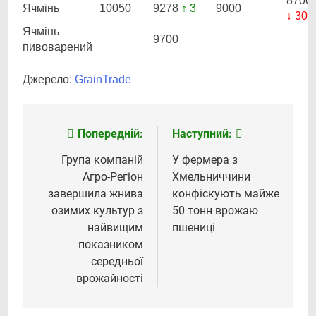
8700
Ячмінь
10050
9278
↑ 3
9000
↓ 300
Ячмінь
9700
пивоварений
Джерело:
GrainTrade
Попередній:
Наступний:
Навігація
записів
Група компаній
У фермера з
Агро-Регіон
Хмельниччини
завершила жнива
конфіскують майже
озимих культур з
50 тонн врожаю
найвищим
пшениці
показником
середньої
врожайності