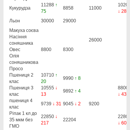
11288
↑
1020
Кукурудза
8858
11000
75
↓ 283
Льон
30000
29000
Макуха соєва
Насіння
26000
соняшника
Овес
8800
8300
Олія
соняшникова
Просо
Пшениця 2
10710
↑
9990
↑ 8
клас
20
Пшениця 3
10555
↓
8800
9892
↑ 4
клас
13
↓ 433
пшениця 4
9739
↓ 31
9045
↓ 2
9200
клас
Ріпак 1 кл до
22850
↓
2280
35 мкм без
22204
217
↓ 600
ГМО