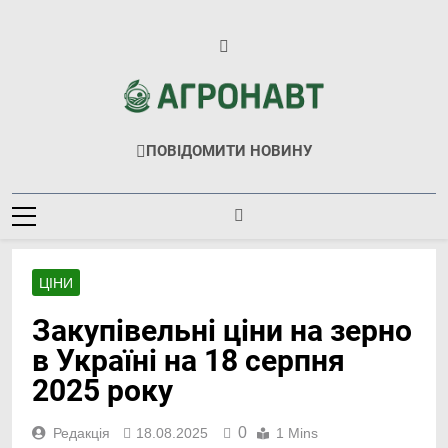
Перейти
до
вмісту
Агронавт
Новини Українського Агробізнесу
ПОВІДОМИТИ НОВИНУ
ЦІНИ
Закупівельні ціни на зерно
в Україні на 18 серпня
2025 року
0
Редакція
18.08.2025
1 Mins