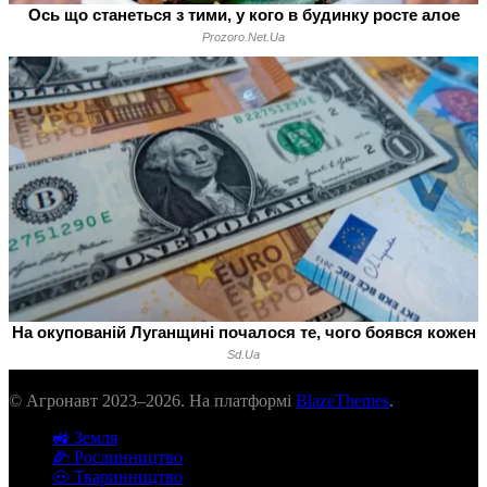
© Агронавт 2023–2026. На платформі
BlazeThemes
.
🚜 Земля
🌽 Рослинництво
🐽 Тваринництво