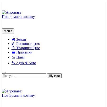
Перейти
до
вмісту
Повідомити новину
Агронавт
Новини українського агробізнесу
Меню
🚜 Земля
🌽 Рослинництво
🐽 Тваринництво
💼 Практики
📉 Ціни
🔧 Agro & Auto
Пошук:
Повідомити новину
Агронавт
Новини українського агробізнесу