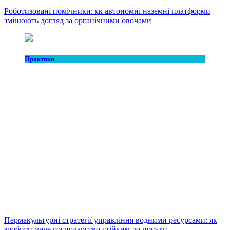
Роботизовані помічники: як автономні наземні платформи
змінюють догляд за органічними овочами
Практики
Пермакультурні стратегії управління водними ресурсами: як
зробити мале господарство стійким до посухи