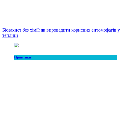
Біозахист без хімії: як впровадити корисних ентомофагів у
теплиці
Практики