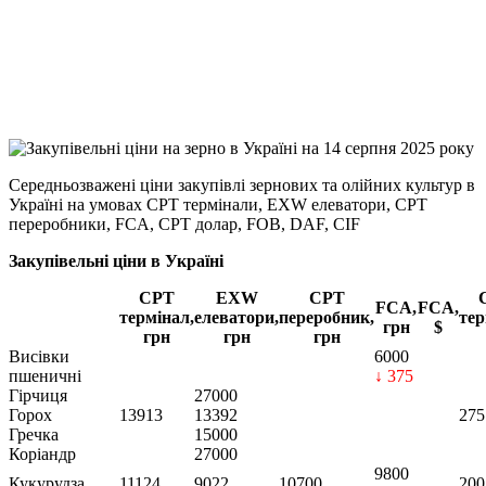
Viber
X
Copy
Link
Print
Середньозважені ціни закупівлі зернових та олійних культур в
Україні на умовах CPT
термінали, EXW елеватори, CPT
переробники, FCA, CPT долар, FOB, DAF, CIF
Закупівельні ціни в Україні
CPT
EXW
CPT
FCA,
FCA,
термінал,
елеватори,
переробник,
тер
грн
$
грн
грн
грн
Висівки
6000
пшеничні
↓ 375
Гірчиця
27000
Горох
13913
13392
275
Гречка
15000
Коріандр
27000
9800
Кукурудза
11124
9022
10700
200