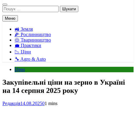
Пошук:
Меню
🚜 Земля
🌽 Рослинництво
🐽 Тваринництво
💼 Практики
📉 Ціни
🔧 Agro & Auto
Ціни
Закупівельні ціни на зерно в Україні
на 14 серпня 2025 року
Редакція
14.08.2025
0
1 mins
Facebook
Telegram