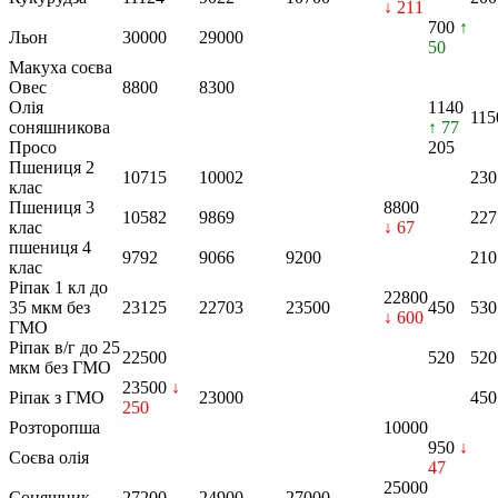
↓ 211
700
↑
Льон
30000
29000
50
Макуха соєва
Овес
8800
8300
Олія
1140
115
соняшникова
↑ 77
Просо
205
Пшениця 2
10715
10002
230
клас
Пшениця 3
8800
10582
9869
227
клас
↓ 67
пшениця 4
9792
9066
9200
210
клас
Ріпак 1 кл до
22800
35 мкм без
23125
22703
23500
450
530
↓ 600
ГМО
Ріпак в/г до 25
22500
520
520
мкм без ГМО
23500
↓
Ріпак з ГМО
23000
450
250
Розторопша
10000
950
↓
Соєва олія
47
25000
Соняшник
27200
24900
27000