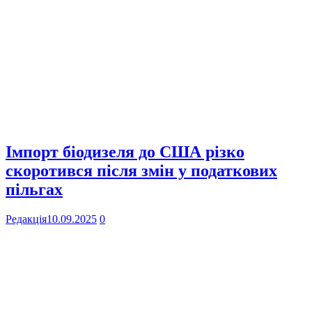
Імпорт біодизеля до США різко
скоротився після змін у податкових
пільгах
Редакція
10.09.2025
0