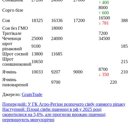
↑ 400
8000
Сорго біле
↑ 600
16500
Соя
18325
16336
17200
388
↓ 781
Соя без ГМО
18000
Тритікале
7200
Чечевиця
25000
24000
34500
шрот
9100
185
ріпаковий
Шрот соєвий
13800
11685
Шрот
10650
215
соняшниковий
8700
Ячмінь
10033
9207
9000
210
↓ 350
Ячмінь
9700
220
пивоварений
Джерело:
GrainTrade
Навігація
Попередній:
У ГК Агро-Регіон розпочато сівбу озимого ріпаку
Наступний:
Площі сівби пшениці в рф у 2025 році
записів
скоротилися на 5,6%, але прогнози врожаю пшениці
перевищують минулорічні