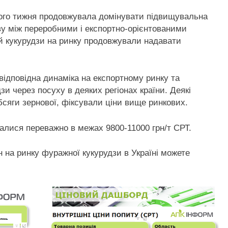
улого тижня продовжувала домінувати
підвищувальна
ову між переробними і експортно-орієнтованими
ій кукурудзи на ринку продовжували надавати
ідповідна динаміка на експортному ринку та
и через посуху в деяких регіонах країни. Деякі
сяги зернової, фіксували ціни вище ринкових.
валися переважно в межах 9800-11000 грн/т СРТ.
 на ринку фуражної кукурудзи в Україні можете