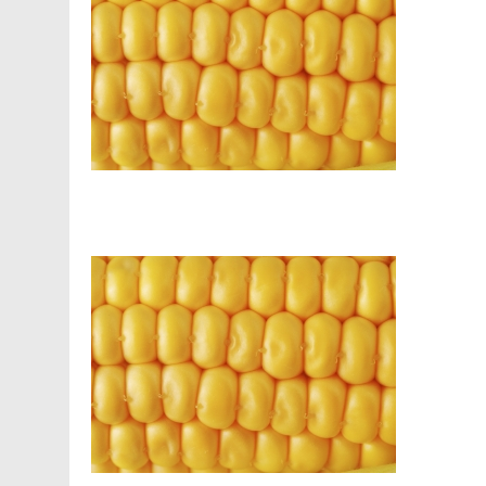
Facebook
Telegram
Viber
X
Copy
Print
Link