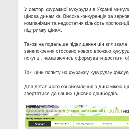
У секторі фуражної кукурудзи в Україні мин
цінова динаміка. Висока конкуренція за зерн
компаніями та недостатня кількість пропозиц
підтримку цінам.
Також на подальше підвищення цін впливала в
занепокоєння стосовно нового врожаю кукурудз
покупці, намагаючись сформувати достатні об
Так, ціни попиту на фуражну кукурудзу фіксу
Для детального ознайомлення з динамікою цін
звертатися до наших цінових дашбордів.