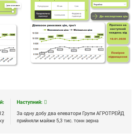
й:
Наступний:
12
За одну добу два елеватори Групи АГРОТРЕЙД
ку
прийняли майже 5,3 тис. тонн зерна