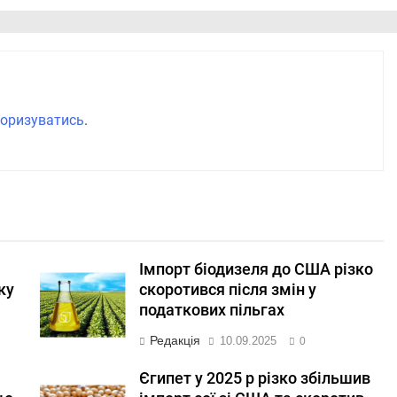
оризуватись
.
Імпорт біодизеля до США різко
ку
скоротився після змін у
податкових пільгах
Редакція
10.09.2025
0
Єгипет у 2025 р різко збільшив