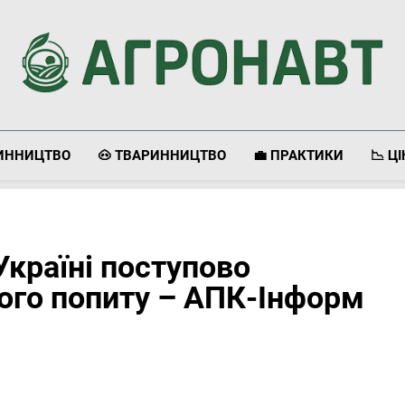
Агронавт
Новини Українського Агробізнесу
ЛИННИЦТВО
🐽 ТВАРИННИЦТВО
💼 ПРАКТИКИ
📉 Ц
країні поступово
кого попиту – АПК-Інформ