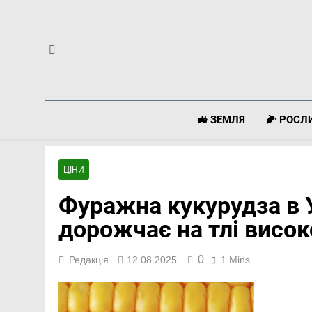
Перейти
до
вмісту
🚜 ЗЕМЛЯ
🌽 РОС
ЦІНИ
Фуражна кукурудза в У
дорожчає на тлі висо
0
Редакція
12.08.2025
1 Mins