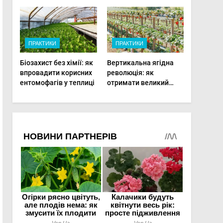
фертигації підвищує
врожаю в малих
прибутки малого
господарствах
фермера
ПРАКТИКИ
ПРАКТИКИ
Біозахист без хімії: як
Вертикальна ягідна
впровадити корисних
революція: як
ентомофагів у теплиці
отримати великий
врожай на
мінімальній площі