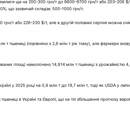
изилися ще на 200-300 грн/т до 9600–9700 грн/т або 203–206 $/
10%, що зазвичай складає 500-1000 грн/т.
 грн/т або 226–230 $/т, але в другій половині серпня можна оч
лн т пшениці (порівняно з 2,6 млн т рік тому), але фермери зно
нованих площ) намолочено 14,914 млн т пшениці з урожайністю 4,
їні у 2025 році на 0,9 млн т до 19,7 млн т, тоді як USDA у липні
пшениці в Україні та Європі, що на тлі збільшення прогнозу вир