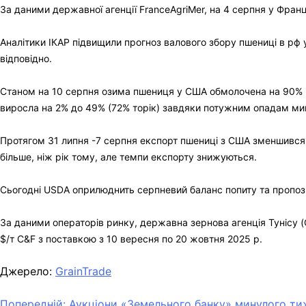
За даними державної агенції FranceAgriMer, на 4 серпня у Фра
Аналітики ІКАР підвищили прогноз валового збору пшениці в рф у 
відповідно.
Станом на 10 серпня озима пшениця у США обмолочена на 90% пло
виросла на 2% до 49% (72% торік) завдяки потужним опадам ми
Протягом 31 липня -7 серпня експорт пшениці з США зменшився п
більше, ніж рік тому, але темпи експорту знижуються.
Сьогодні USDA оприлюднить серпневий баланс попиту та пропози
За даними операторів ринку, державна зернова агенція Тунісу (
$/т C&F з поставкою з 10 вересня по 20 жовтня 2025 р.
Джерело:
GrainTrade
Попередній:
Аукціони «Земельного банку» минулого ти