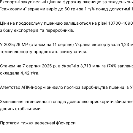
Експортні закупівельні ціни на фуражну пшеницю за тиждень зн
“сажковими” зернами виріс до 60 грн за 1 т/% понад допустимі 
Ціни на продовольчу пшеницю залишаються на рівні 10700–10900
з боку експортерів та переробників.
У 2025/26 МР (станом на 11 серпня) Україна експортувала 1,23 м
темпи експорту продовжать знижуватися.
Станом на 7 серпня 2025 р. в Україні з 3,713 млн га (74% запла
складала 4,42 т/га.
Агентство АПК-Інформ знизило прогноз виробництва пшениці в Укра
Зменшення інтенсивності опадів дозволило прискорити збирання 
досить стабільними.
Протягом тижня вересневі ф’ючерси: