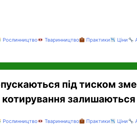
Рослинництво
Тваринництво
Практики
Ціни
A
 опускаються під тиском з
ві котирування залишаються
Рослинництво
Тваринництво
Практики
Ціни
A