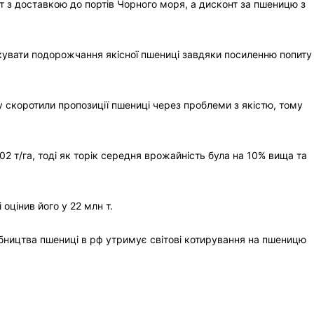
т з доставкою до портів Чорного моря, а дисконт за пшеницю з
ікувати подорожчання якісної пшениці завдяки посиленню попиту
ву скоротили пропозиції пшениці через проблеми з якістю, тому
02 т/га, тоді як торік середня врожайність була на 10% вища та
 оцінив його у 22 млн т.
обництва пшениці в рф утримує світові котирування на пшеницю