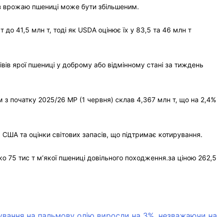
ноз врожаю пшениці може бути збільшеним.
 до 41,5 млн т, тоді як USDA оцінює їх у 83,5 та 46 млн т
вів ярої пшениці у доброму або відмінному стані за тиждень
 з початку 2025/26 МР (1 червня) склав 4,367 млн т, що на 2,4%
США та оцінки світових запасів, що підтримає котирування.
 75 тис т м’якої пшениці довільного походження.за ціною 262,5
ування на пальмову олію виросли на 3%, незважаючи на