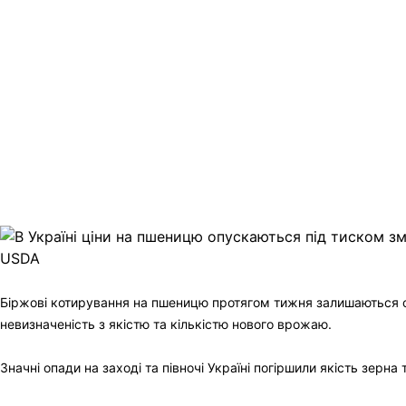
Facebook
Telegram
Viber
X
Copy
Link
Print
Біржові котирування на пшеницю протягом тижня залишаються с
невизначеність з якістю та кількістю нового врожаю.
Значні опади на заході та півночі Україні погіршили якість зер