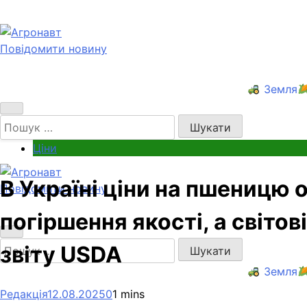
Перейти
до
вмісту
Повідомити новину
Агронавт
Новини українського агробізнесу
Земля
Пошук:
Ціни
В Україні ціни на пшеницю
Повідомити новину
Агронавт
Новини українського агробізнесу
погіршення якості, а світо
Пошук:
звіту USDA
Земля
Редакція
12.08.2025
0
1 mins