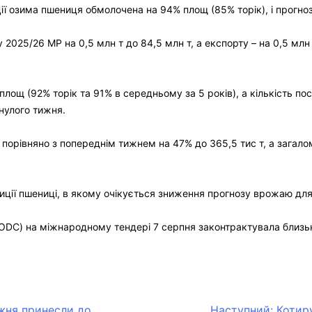
нції озима пшениця обмолочена на 94% площ (85% торік), і прог
2025/26 МР на 0,5 млн т до 84,5 млн т, а експорту – на 0,5 млн т
щ (92% торік та 91% в середньому за 5 років), а кількість посі
нулого тижня.
орівняно з попереднім тижнем на 47% до 365,5 тис т, а загалом
ції пшениці, в якому очікується зниження прогнозу врожаю для 
ODC) на міжнародному тендері 7 серпня законтрактувала близько
жня принесли до
Наступний:
Котир