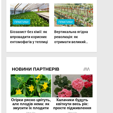
фертигації підвищує
врожаю в малих
прибутки малого
господарствах
фермера
ПРАКТИКИ
ПРАКТИКИ
Біозахист без хімії: як
Вертикальна ягідна
впровадити корисних
революція: як
ентомофагів у теплиці
отримати великий
врожай на
мінімальній площі