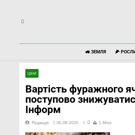
Перейти
до
вмісту
🚜 ЗЕМЛЯ
🌽 РОС
ЦІНИ
Вартість фуражного я
поступово знижуватис
Інформ
0
Редакція
05.08.2025
1 Mins