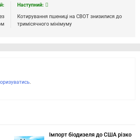
й:
Наступний:
ез
Котирування пшениці на СВОТ знизилися до
рм
тримісячного мінімуму
оризуватись
.
Імпорт біодизеля до США різко