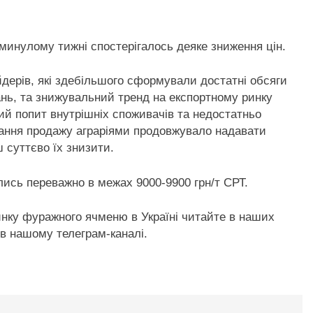
минулому тижні спостерігалось деяке зниження
цін.
йдерів, які здебільшого сформували достатні обсяги
ань, та знижувальний тренд на експортному ринку
ий попит внутрішніх споживачів та недостатньо
ання продажу аграріями продовжувало надавати
 суттєво їх знизити.
лись переважно в межах 9000-9900 грн/т СРТ.
ринку фуражного ячменю в Україні читайте в наших
в нашому телеграм-каналі.