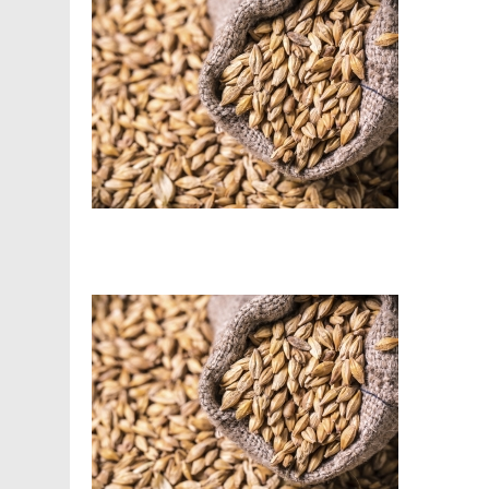
Facebook
Telegram
Viber
X
Copy
Print
Link