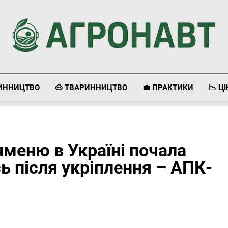
Агронавт
Новини Українського Агробізнесу
ЛИННИЦТВО
🐽 ТВАРИННИЦТВО
💼 ПРАКТИКИ
📉 Ц
чменю в Україні почала
ь після укріплення – АПК-