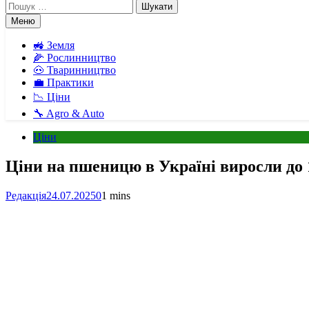
Пошук:
Меню
🚜 Земля
🌽 Рослинництво
🐽 Тваринництво
💼 Практики
📉 Ціни
🔧 Agro & Auto
Ціни
Ціни на пшеницю в Україні виросли до 
Редакція
24.07.2025
0
1 mins
Facebook
Telegram
Viber