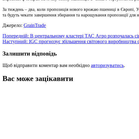
За тиждень – два, коли пропозиція нового врожаю пшениці в Європі, У
та будуть чекати завершення збирання та нарощування пропозиції для н
Джерело:
GrainTrade
Навігація
Попередній:
В центральному кластері ТАС Агро розпочалась сі
Наступний:
IGC прогнозує збільшення світового виробництва с
записів
Залишити відповідь
Щоб відправити коментар вам необхідно
авторизуватись
.
Вас може зацікавити