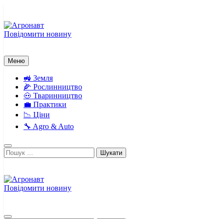
Перейти
до
вмісту
Повідомити новину
Агронавт
Новини українського агробізнесу
Меню
🚜 Земля
🌽 Рослинництво
🐽 Тваринництво
💼 Практики
📉 Ціни
🔧 Agro & Auto
Пошук:
Повідомити новину
Агронавт
Новини українського агробізнесу