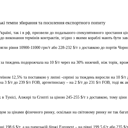
раїні, так і в рф,
призвели до подальшого спекулятивного зростання ці
 виконання термінів контрактів, згідно з якими кораблі мають бути зав
гли рівня 10900-11000 грн/т або 228-232 $/т з доставкою до портів Чорн
 за тиждень подорожчала на 10 $/т через на 30% нижчий, ніж торік, врож
еїном 12,5% та поставкою у липні -серпні за тиждень виросли на 10 $/т д
 3 $/т до 239 $/т FOB, аргентинську – на 2 $/т до 231 $/т FOB, тоді як
 Тунісі, Алжирі та Єгипті за ціною 245-255 $/т з доставкою, тому ціни к
дом за цінами фізичного ринку, оскільки на світовому ринку не так ба
98,6 $/т, а на паризькій біржі Euronext – на рівні 199,5 €/т або 235 $/т