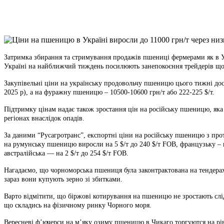
X
Copy
Link
Print
Затримка збирання та стримування продажів пшениці фермерами як в Ук
Україні на найближчий тиждень посилюють занепокоєння трейдерів щодо
Закупівельні ціни на українську продовольчу пшеницю цього тижні дося
2025 р), а на фуражну пшеницю – 10500-10600 грн/т або 222-225 $/т.
Підтримку цінам надає також зростання цін на російську пшеницю, яка
регіонах внаслідок опадів.
За даними “Русагротранс”, експортні ціни на російську пшеницю з прот
на румунську пшеницю виросли на 5 $/т до 240 $/т FOB, французьку – на
австралійська — на 2 $/т до 254 $/т FOB.
Нагадаємо, що чорноморська пшениця була законтрактована на тендерах в
зараз вони купують зерно зі збитками.
Варто відмітити, що біржові котирування на пшеницю не зростають слі
що складись на фізичному ринку Чорного моря.
Вересневі ф’ючерси на м’яку озиму пшеницю в Чикаго торгуются на рівні 1