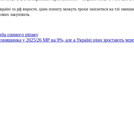
країні та рф виросте, ціни попиту можуть трохи знизитися на тлі зменш
ових закупівель.
вба озимого ріпаку
оняшника у 2025/26 МР на 9%, але а Україні ціни зростають чер