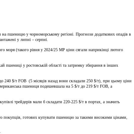
н на пшеницю у чорноморському регіоні. Прогнози додаткових опадів в
антажені у липні – серпні.
ого моря (такого рівня у 2024/25 МР ціни сягали наприкінці лютого
ай пшениці у ростовській області та затримку збирання в інших
о 240 $/т FOB (5 місяців назад вони складали 250 $/т), при цьому ціни
 американська пшениця подешевшала на 5 $/т до 219 $/т FOB, а
упівлі трейдерів мали б складати 220-225 $/т в портах, а значить
гато покупців, готових купувати пшеницю за такими високими цінами,
.