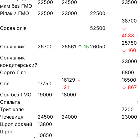
22500
24500
23500
мкм без ГМО
Ріпак з ГМО
22500
23000
22500
38700
Соєва олія
52500
↓
4533
25750
Соняшник
26700
25561
↑ 15
26050
↓ 160
Соняшник
23000
кондитерський
Сорго біле
6800
16129
↓
16500
Соя
17750
121
↓ 867
Соя без ГМО
19000
18000
Спельта
Тритікале
7200
Чечевиця
24500
24000
23000
Шрот соєвий
13800
Шрот
10650