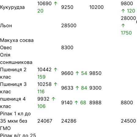
10690
↑
9800
Кукурудза
9250
10200
20
↑ 120
28000
Льон
28500
↑
1750
Макуха соєва
Овес
8300
Олія
соняшникова
Пшениця 2
10442
↑
9660
↑ 54
9850
клас
159
Пшениця 3
10258
↑
9633
↑ 84
9300
клас
116
пшениця 4
9932
↑
9140
↑ 68
8988
8800
клас
106
Ріпак 1 кл до
35 мкм без
24067
24286
24500
ГМО
Ріпак в/г до 25