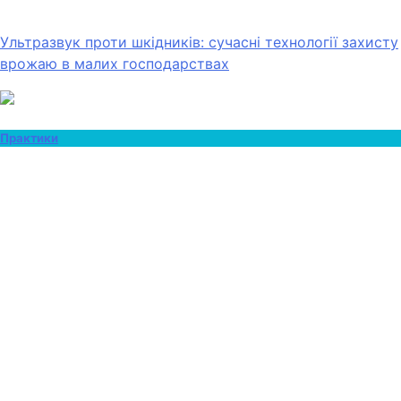
Ультразвук проти шкідників: сучасні технології захисту
врожаю в малих господарствах
Практики