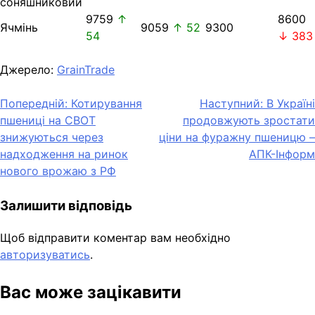
соняшниковий
9759
↑
8600
Ячмінь
9059
↑ 52
9300
54
↓ 383
Джерело:
GrainTrade
Навігація
Попередній:
Котирування
Наступний:
В Україні
пшениці на СВОТ
продовжують зростати
записів
знижуються через
ціни на фуражну пшеницю –
надходження на ринок
АПК-Інформ
нового врожаю з РФ
Залишити відповідь
Щоб відправити коментар вам необхідно
авторизуватись
.
Вас може зацікавити