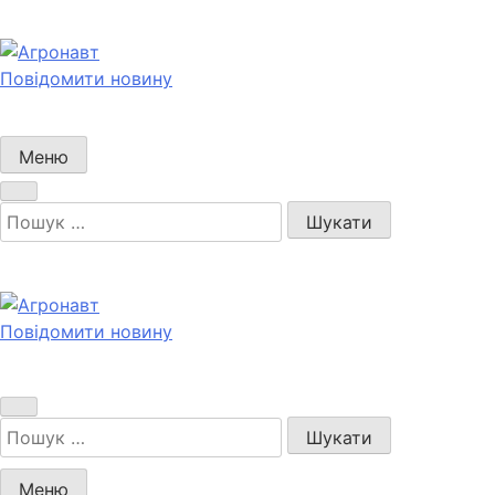
Перейти
до
вмісту
Повідомити новину
Агронавт
Новини українського агробізнесу
Меню
Пошук:
Повідомити новину
Агронавт
Новини українського агробізнесу
Пошук:
Меню