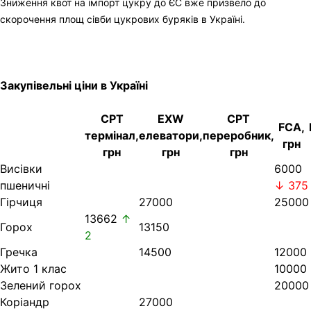
Зниження квот на імпорт цукру до ЄС вже призвело до
скорочення площ сівби цукрових буряків в Україні.
Закупівельні ціни в Україні
CPT
EXW
CPT
FCA,
термінал,
елеватори,
переробник,
грн
грн
грн
грн
Висівки
6000
пшеничні
↓ 375
Гірчиця
27000
25000
13662
↑
Горох
13150
2
Гречка
14500
12000
Жито 1 клас
10000
Зелений горох
20000
Коріандр
27000