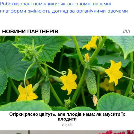
Роботизовані помічники: як автономні наземні
платформи змінюють догляд за органічними овочами