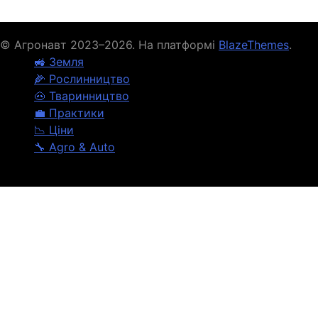
© Агронавт 2023–2026. На платформі
BlazeThemes
.
🚜 Земля
🌽 Рослинництво
🐽 Тваринництво
💼 Практики
📉 Ціни
🔧 Agro & Auto