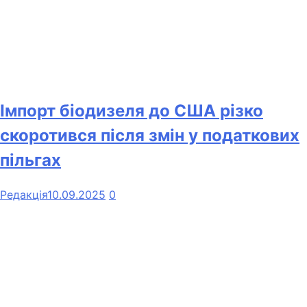
Імпорт біодизеля до США різко
скоротився після змін у податкових
пільгах
Редакція
10.09.2025
0