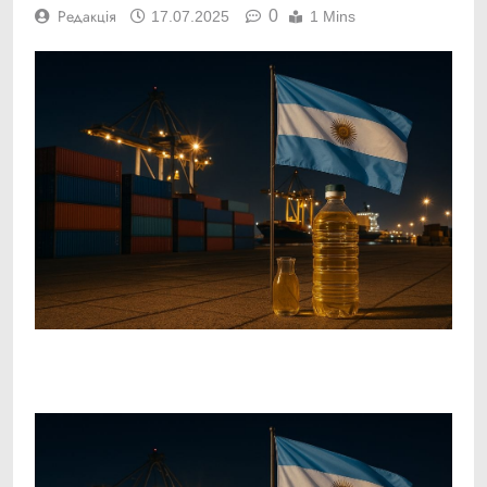
0
Редакція
17.07.2025
1 Mins
Facebook
Telegram
Viber
X
Copy
Print
Link