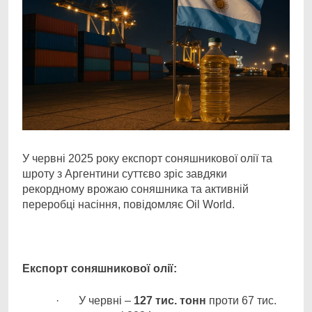
У червні 2025 року експорт соняшникової олії та
шроту з Аргентини суттєво зріс завдяки
рекордному врожаю соняшника та активній
переробці насіння, повідомляє Oil World.
Експорт соняшникової олії:
· У червні –
127 тис. тонн
проти 67 тис.