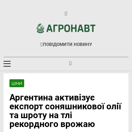
Перейти
до
вмісту
Агронавт
Новини Українського Агробізнесу
ПОВІДОМИТИ НОВИНУ
ЦІНИ
Аргентина активізує
експорт соняшникової олії
та шроту на тлі
рекордного врожаю