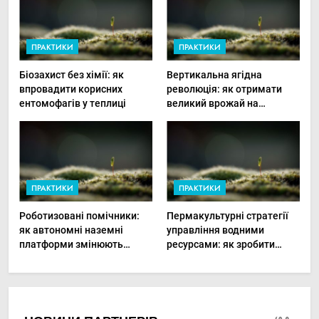
ПРАКТИКИ
ПРАКТИКИ
Біозахист без хімії: як
Вертикальна ягідна
впровадити корисних
революція: як отримати
ентомофагів у теплиці
великий врожай на
мінімальній площі
ПРАКТИКИ
ПРАКТИКИ
Роботизовані помічники:
Пермакультурні стратегії
як автономні наземні
управління водними
платформи змінюють
ресурсами: як зробити
догляд за органічними
мале господарство стійким
овочами
до посухи