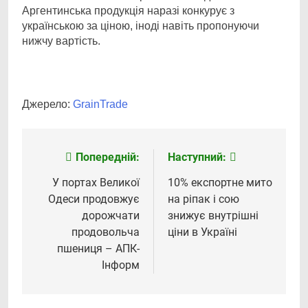
Аргентинська продукція наразі конкурує з
українською за ціною, іноді навіть пропонуючи
нижчу вартість.
Джерело:
GrainTrade
Попередній:
Наступний:
Навігація
записів
У портах Великої
10% експортне мито
Одеси продовжує
на ріпак і сою
дорожчати
знижує внутрішні
продовольча
ціни в Україні
пшениця – АПК-
Інформ