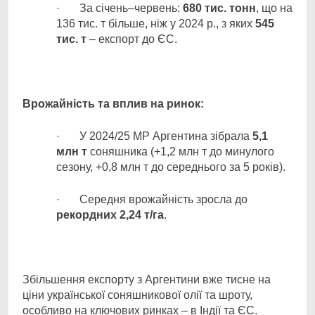
· За січень–червень:
680 тис. тонн
, що на
136 тис. т більше, ніж у 2024 р., з яких
545
тис. т
– експорт до ЄС.
Врожайність та вплив на ринок:
· У 2024/25 МР Аргентина зібрала
5,1
млн т
соняшника (+1,2 млн т до минулого
сезону, +0,8 млн т до середнього за 5 років).
· Середня врожайність зросла до
рекордних 2,24 т/га
.
Збільшення експорту з Аргентини вже тисне на
ціни української соняшникової олії та шроту,
особливо на ключових ринках – в Індії та ЄС.