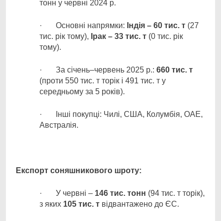
тонн у червні 2024 р.
· Основні напрямки:
Індія – 60 тис. т
(27
тис. рік тому),
Ірак – 33 тис. т
(0 тис. рік
тому).
· За січень–червень 2025 р.:
660 тис. т
(проти 550 тис. т торік і 491 тис. т у
середньому за 5 років).
· Інші покупці: Чилі, США, Колумбія, ОАЕ,
Австралія.
Експорт соняшникового шроту:
· У червні –
146 тис. тонн
(94 тис. т торік),
з яких
105 тис. т
відвантажено до ЄС.